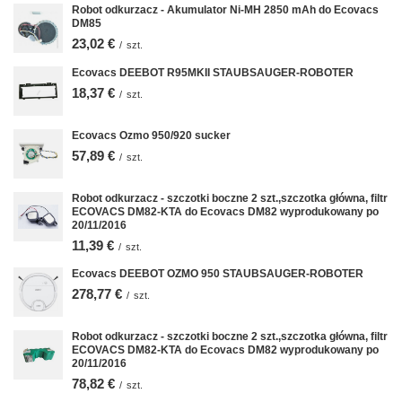
Robot odkurzacz - Akumulator Ni-MH 2850 mAh do Ecovacs
DM85
23,02 €
/
szt.
Ecovacs DEEBOT R95MKII STAUBSAUGER-ROBOTER
18,37 €
/
szt.
Ecovacs Ozmo 950/920 sucker
57,89 €
/
szt.
Robot odkurzacz - szczotki boczne 2 szt.,szczotka główna, filtr
ECOVACS DM82-KTA do Ecovacs DM82 wyprodukowany po
20/11/2016
11,39 €
/
szt.
Ecovacs DEEBOT OZMO 950 STAUBSAUGER-ROBOTER
278,77 €
/
szt.
Robot odkurzacz - szczotki boczne 2 szt.,szczotka główna, filtr
ECOVACS DM82-KTA do Ecovacs DM82 wyprodukowany po
20/11/2016
78,82 €
/
szt.