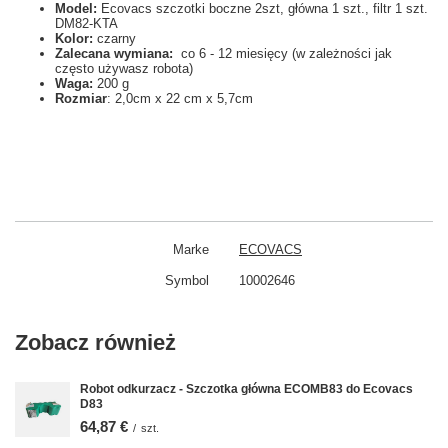
Model:
Ecovacs szczotki boczne 2szt, główna 1 szt., filtr 1 szt.
DM82-KTA
Kolor:
czarny
Zalecana wymiana:
co 6 - 12 miesięcy (w zależności jak
często używasz robota)
Waga:
200 g
Rozmiar
: 2,0cm x 22 cm x 5,7cm
Marke
ECOVACS
Symbol
10002646
Zobacz również
Robot odkurzacz - Szczotka główna ECOMB83 do Ecovacs
D83
64,87 €
/
szt.