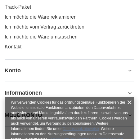
Track-Paket
Ich möchte die Ware reklamieren
Ich möchte vom Vertrag zurücktreten
Ich möchte die Ware umtauschen
Kontakt
Konto
Informationen
Wir verwenden Cookies für das ordnungsgemäße Funktionieren der
Website, um soziale Funktionen anzubieten, den Datenverkehr zu
analysieren und Marketingaktivitäten durchzuführen - sowohl von uns
MOJE KONTO
als auch von unseren vertrauenswürdigen Partnern. Cookies werden
auch verwendet, um Werbung zu personalisieren. Weitere
Informationen finden Sie unter
Datenschutzhinweise
. Weitere
Informationen zu den Nutzungsbedingungen und zum Datenschutz