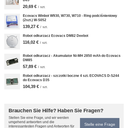
D83
20,69 €
/
szt.
Ecovacs Winbot W930, W730, W710 - Ring podciśnieniowy
(2szt.) W-S052
139,27 €
/
szt.
Robot odkurzacz Ecovacs DM82 Deebot
116,02 €
/
szt.
Robot odkurzacz - Akumulator Ni-MH 2850 mAh do Ecovacs
DM85
57,89 €
/
szt.
Robot odkurzacz - szczotki boczne 4 szt. ECOVACS D-S244
do Ecovacs D35
104,39 €
/
szt.
Brauchen Sie Hilfe? Haben Sie Fragen?
Stellen Sie eine Frage, und wir werden
umgehend antworten und die
Stelle eine Frage
interessantesten Fragen und Antworten für