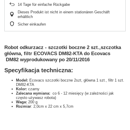
14
Tage für einfache Rückgabe
Dieses Produkt ist nicht in einem stationären Geschäft
erhältlich
Sicher einkaufen
Robot odkurzacz - szczotki boczne 2 szt.,szczotka
główna, filtr ECOVACS DM82-KTA do Ecovacs
DM82 wyprodukowany po 20/11/2016
Specyfikacja techniczna:
Model:
Ecovacs szczotki boczne 2szt, główna 1 szt., filtr 1 szt.
DM82-KTA
Kolor:
czarny
Zalecana wymiana:
co 6 - 12 miesięcy (w zależności jak
często używasz robota)
Waga:
200 g
Rozmiar
: 2,0cm x 22 cm x 5,7cm