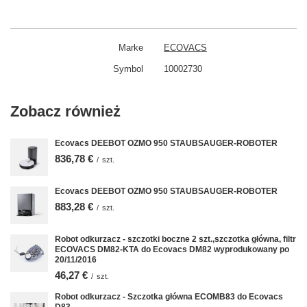
Marke
ECOVACS
Symbol
10002730
Zobacz również
Ecovacs DEEBOT OZMO 950 STAUBSAUGER-ROBOTER
836,78 €
/
szt.
Ecovacs DEEBOT OZMO 950 STAUBSAUGER-ROBOTER
883,28 €
/
szt.
Robot odkurzacz - szczotki boczne 2 szt.,szczotka główna, filtr
ECOVACS DM82-KTA do Ecovacs DM82 wyprodukowany po
20/11/2016
46,27 €
/
szt.
Robot odkurzacz - Szczotka główna ECOMB83 do Ecovacs