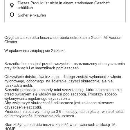
Dieses Produkt ist nicht in einem stationären Geschäft
erhältlich
Sicher einkaufen
Oryginalna
szczotka boczna
do
robota odkurzacza
Xiaomi
Mi
Vacuum
Cleaner.
W
opakowaniu
znajdują się 2 sztuki
.
Szczotka boczna
jest
przede wszystkim
przeznaczony do czyszczenia
przy ścianach
i w
narożnikach
pomieszczeń.
Oczywiście dotyka również
mebli,
dlatego
została wykonana z
włosia
nylonowego
, odpornego
na ścieranie
, czyści
skutecznie
,
ale nie
uszkadza
mebli.
Szczotki posiadają u nasady
mini szczoteczkę, która
zabezpieczenie
przed
owijaniem się
włosów na
osi
pod
szczotką
.
Prostszy
sposób
wykonywania
regularnego czyszczenia
Aby
zwiększyć skuteczność
odkurzacza
jest zalecane
okresowe
czyszczenie
szczotki.
Producent
zaleca wy
mianę co
3-6
miesiący
,
lub częściej
, w zależności
od intensywności
stosowania
odkurzacza.
Stan
zużycia
szczotki
można znaleźć w
ustawieniach aplikacji: MI
HOME
.