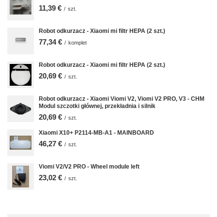
11,39 €
/
szt.
Robot odkurzacz - Xiaomi mi filtr HEPA (2 szt.)
77,34 €
/
komplet
Robot odkurzacz - Xiaomi mi filtr HEPA (2 szt.)
20,69 €
/
szt.
Robot odkurzacz - Xiaomi Viomi V2, Viomi V2 PRO, V3 - CHM
Modul szczotki głównej, przekładnia i silnik
20,69 €
/
szt.
Xiaomi X10+ P2114-MB-A1 - MAINBOARD
46,27 €
/
szt.
Viomi V2/V2 PRO - Wheel module left
23,02 €
/
szt.