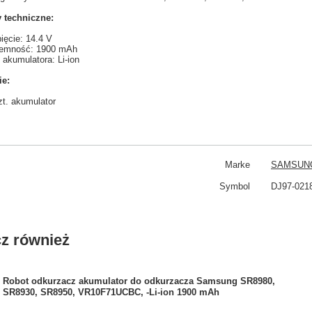
 techniczne:
ięcie: 14.4 V
jemność: 1900 mAh
 akumulatora: Li-ion
ie:
zt. akumulator
Marke
SAMSUN
Symbol
DJ97-021
z również
Robot odkurzacz akumulator do odkurzacza Samsung SR8980,
SR8930, SR8950, VR10F71UCBC, -Li-ion 1900 mAh