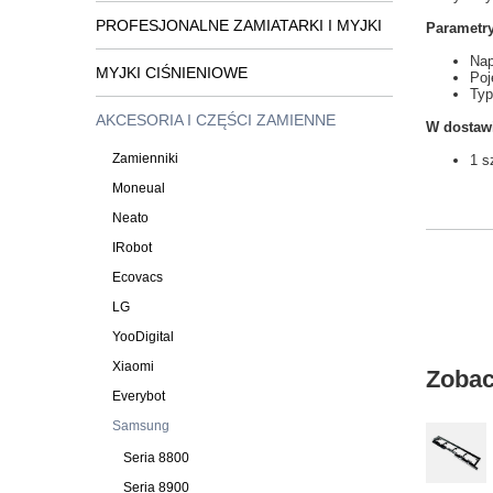
PROFESJONALNE ZAMIATARKI I MYJKI
Parametry
Nap
MYJKI CIŚNIENIOWE
Po
Typ
AKCESORIA I CZĘŚCI ZAMIENNE
W dostaw
Zamienniki
1 s
Moneual
Neato
IRobot
Ecovacs
LG
YooDigital
Xiaomi
Zobac
Everybot
Samsung
Seria 8800
Seria 8900