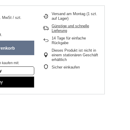
Versand
am Montag
(1 szt.
l. MwSt
/
szt.
auf Lager)
Günstige und schnelle
Lieferung
t.
14
Tage für einfache
Rückgabe
renkorb
Dieses Produkt ist nicht in
einem stationären Geschäft
erhältlich
 kaufen mit:
Sicher einkaufen