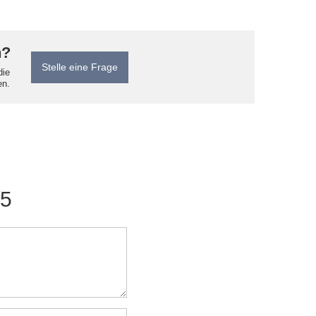
n?
Stelle eine Frage
die
en.
/5