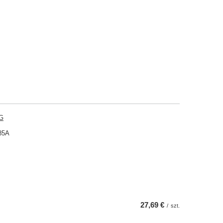
G
85A
27,69 €
/
szt.