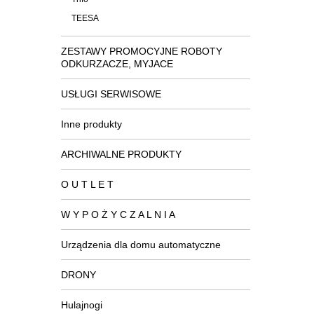
TEESA
ZESTAWY PROMOCYJNE ROBOTY
ODKURZACZE, MYJACE
USŁUGI SERWISOWE
Inne produkty
ARCHIWALNE PRODUKTY
O U T L E T
W Y P O Ż Y C Z A L N I A
Urządzenia dla domu automatyczne
DRONY
Hulajnogi