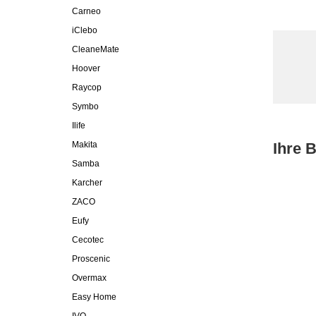
Carneo
iClebo
CleaneMate
Hoover
Raycop
Symbo
Ilife
Makita
Ihre 
Samba
Karcher
ZACO
Eufy
Cecotec
Proscenic
Overmax
Easy Home