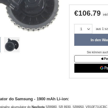
€106.79
ink
aus
1
sz
In den Wa
Sie können auch
tor do Samsung - 1900 mAh Li-ion:
yginalny akumulator do
Navibota
SR8980, SR 8930, SR8950, VR10F71UCBC