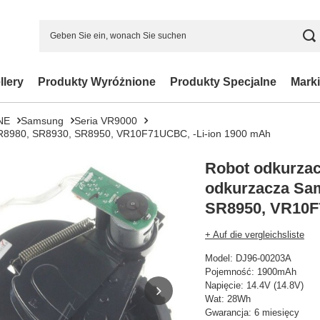
llery
Produkty Wyróżnione
Produkty Specjalne
Marki
NE
Samsung
Seria VR9000
SR8980, SR8930, SR8950, VR10F71UCBC, -Li-ion 1900 mAh
Robot odkurzac
odkurzacza Sa
SR8950, VR10F
+ Auf die vergleichsliste
Model: DJ96-00203A
Pojemność: 1900mAh
Napięcie: 14.4V (14.8V)
Wat: 28Wh
Gwarancja: 6 miesięcy