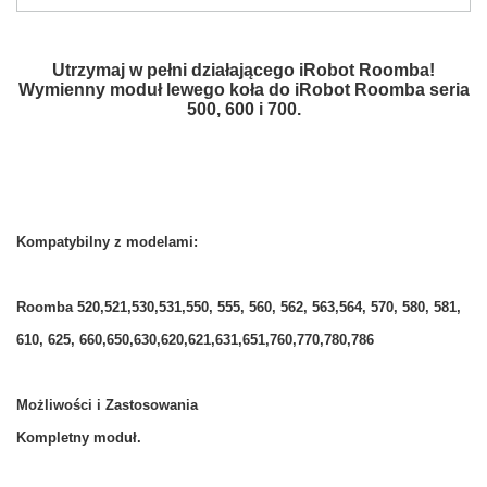
Utrzymaj w pełni działającego iRobot Roomba!
Wymienny moduł lewego koła do iRobot Roomba seria
500, 600 i 700.
Kompatybilny z modelami:
Roomba 520,521,530,531,550, 555, 560, 562, 563,564, 570, 580, 581,
610, 625, 660,650,630,620,621,631,651,760,770,780,786
Możliwości i Zastosowania
Kompletny moduł.