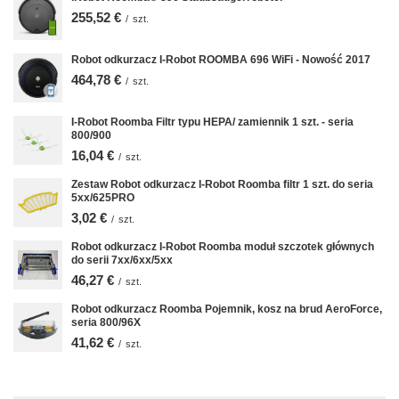
255,52 €
/
szt.
Robot odkurzacz I-Robot ROOMBA 696 WiFi - Nowość 2017
464,78 €
/
szt.
I-Robot Roomba Filtr typu HEPA/ zamiennik 1 szt. - seria
800/900
16,04 €
/
szt.
Zestaw Robot odkurzacz I-Robot Roomba filtr 1 szt. do seria
5xx/625PRO
3,02 €
/
szt.
Robot odkurzacz I-Robot Roomba moduł szczotek głównych
do serii 7xx/6xx/5xx
46,27 €
/
szt.
Robot odkurzacz Roomba Pojemnik, kosz na brud AeroForce,
seria 800/96X
41,62 €
/
szt.