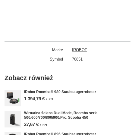
Marke
IROBOT
Symbol
70851
Zobacz również
iRobot Roomba® 980 Staubsaugerroboter
1 394,79 €
/
szt.
Wirtualna ściana Dual Mode, Roomba seria
500/600/700/800/900/Pro, Scooba 450
27,67 €
/
szt.
iRobot Roomba® 896 Staubsaugerroboter