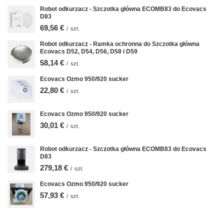
Robot odkurzacz - Szczotka główna ECOMB83 do Ecovacs
D83
69,56 €
/
szt.
Robot odkurzacz - Ramka ochronna do Szczotka główna
Ecovacs D52, D54, D56, D58 i D59
58,14 €
/
szt.
Ecovacs Ozmo 950/920 sucker
22,80 €
/
szt.
Ecovacs Ozmo 950/920 sucker
30,01 €
/
szt.
Robot odkurzacz - Szczotka główna ECOMB83 do Ecovacs
D83
279,18 €
/
szt.
Ecovacs Ozmo 950/920 sucker
57,93 €
/
szt.