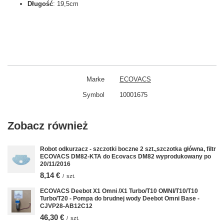
Długość
: 19,5cm
Marke
ECOVACS
Symbol
10001675
Zobacz również
Robot odkurzacz - szczotki boczne 2 szt.,szczotka główna, filtr
ECOVACS DM82-KTA do Ecovacs DM82 wyprodukowany po
20/11/2016
8,14 €
/
szt.
ECOVACS Deebot X1 Omni /X1 Turbo/T10 OMNI/T10/T10
Turbo/T20 - Pompa do brudnej wody Deebot Omni Base -
CJVP28-AB12C12
46,30 €
/
szt.