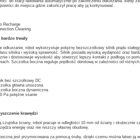
róci do stacji
ładowania
automatycznie
po zakończeniu
odkurzania
.
k
iedy za
 powróci do miejsca gdzie zakończył pracę aby ją kontynuować.
o Recharge
nection Cleaning
 bardzo trwały
e
odkurzanie
, robot
wykorzystuje
potężny
bezszczotkowy
silnik prądu stałeg
łasu
silnika
i wysoką sprawność
. Silnik posiada wysoką wydajność oraz bard
znie i dostosowuje
wysokość aby
stworzyć
lepszy kontakt z
podłogą
co pom
niach.
Szczotka
boczna
reguluje prędkość
obrotową
w zależności od
różnych
nik bez szczotkowy
DC
zotka główna
unoszona
zotka boczna
dynamiczna
0
Pa
potężne
ssanie
yszczenie
krawędzi
 czujnika ściany
, robot
pracuje w
odległości
10 mm od
ściany
i skutecznie
c
zędza energię oraz nie niszczy własnej obudowy.
boczna
jest przymocowana
za pomocą śruby
,
dzięki czemu można łatwo
ją
w