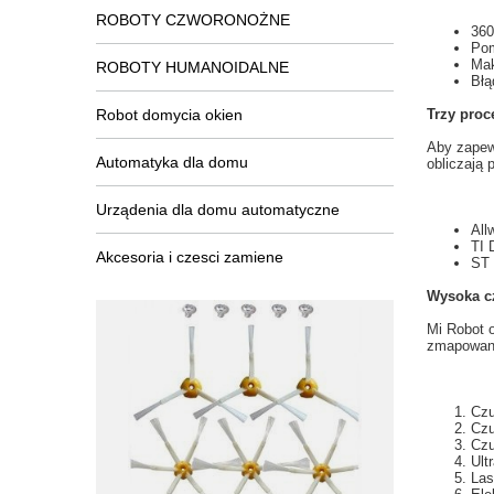
ROBOTY CZWORONOŻNE
360
Po
Ma
ROBOTY HUMANOIDALNE
Błą
Robot domycia okien
Trzy
proc
Aby zapew
Automatyka dla domu
obliczają
p
Urządenia dla domu automatyczne
All
TI 
Akcesoria i czesci zamiene
ST 
Wysoka cz
Mi
Robot 
zmapowani
Czu
Czu
Czu
Ult
Las