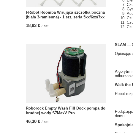
Ele
Czu
Gyr
I-Robot Roomba Wirująca szczotka boczna
Acc
(biała 3-ramienna) - 1 szt. seria 5xx/6xx/7xx
Czu
Czu
18,83 €
/
szt.
Czu
SLAM — S
Opierając 
Algorytm 
odkurzani
Walk the 
Robot
roz
Roborock Empty Wash Fill Dock pompa do
Podążając
brudnej wody S7MaxV Pro
domu
.
46,30 €
/
szt.
Spokojnie