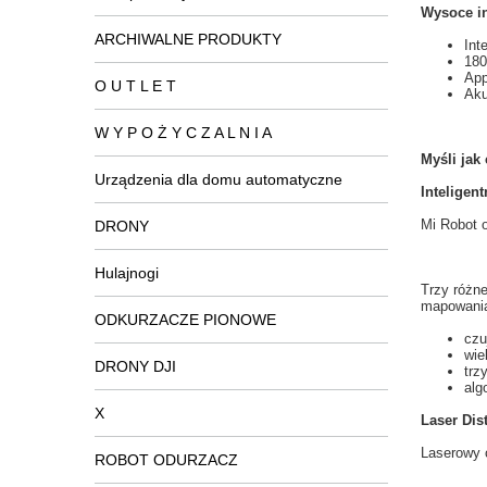
Wysoce in
ARCHIWALNE PRODUKTY
Int
180
App
O U T L E T
Aku
W Y P O Ż Y C Z A L N I A
Myśli jak
Urządzenia dla domu automatyczne
Inteligen
Mi
Robot 
DRONY
Hulajnogi
Trzy różn
mapowani
ODKURZACZE PIONOWE
czu
wie
DRONY DJI
trz
alg
X
Laser Dis
Laserowy c
ROBOT ODURZACZ