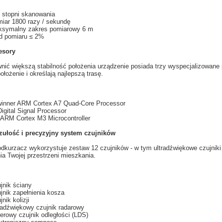
 stopni
skanowania
miar
1800
razy
/ sekundę
ksymalny
zakres pomiarowy
6
m
d pomiaru
≤
2%
esory
nić większą
stabilność
położenia
u
rządzenie posiada
trzy
wyspecjalizowane
ołożenie i
określają najlepszą
trasę.
winner ARM Cortex A7 Quad-Core Processor
Digital Signal Processor
ARM Cortex M3 Microcontroller
ułość i
precyzyjny system
czujników
odkurzacz
wykorzystuje
zestaw 12
czujników
- w tym
ultradźwiękowe
czujniki
a Twojej przestrzeni mieszkania.
jnik ściany
jnik zapełnienia kosza
jnik kolizji
radźwiękowy czujnik radarowy
erowy czujnik odległości (LDS)