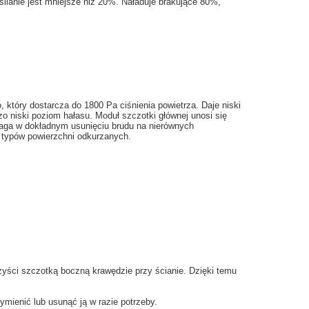
silanie
jest mniejsze niż
20
%. Naładuje brakujące
80
%,
o
, który dostarcza
do 1800
Pa
ciśnienia powietrza
. Daje
niski
zo niski poziom hałasu. Moduł szczotki głównej u
nosi się
aga w
dokładnym
usunięciu
brudu
na
nierównych
typów powierzchni odkurzanych
.
zyści
szczotką boczną
krawędzie
przy ścianie. Dzięki temu
ymienić
lub usunąć
ją
w razie potrzeby.