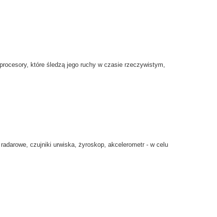
prоcesory,
które
śledzą
jego ruchy
w czasie rzeczywistym
,
radarowe
, czujniki
urwiska,
żyroskop,
akcelerometr
- w celu