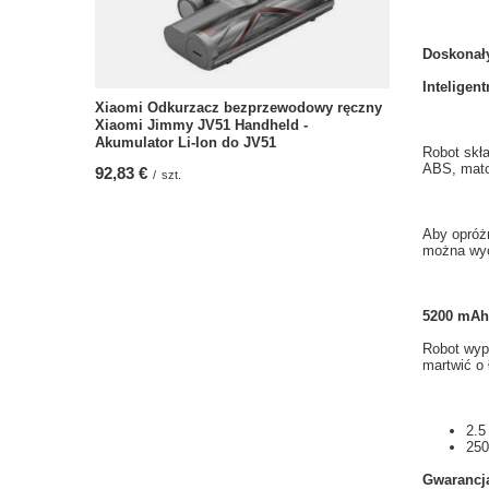
Doskonał
Inteligent
Xiaomi Odkurzacz bezprzewodowy ręczny
Xiaomi Jimmy JV51 Handheld -
Akumulator Li-Ion do JV51
Robot
skł
ABS,
mat
92,83 €
/
szt.
Aby opróż
można
wyc
5200 mAh 
Robot
wyp
martwić o
2.5
250
Gwarancj