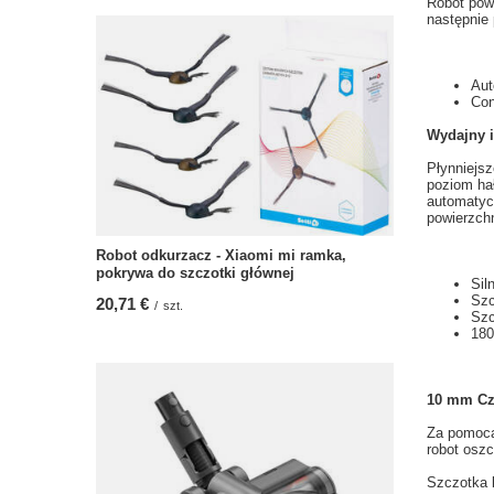
Robot
pow
następnie
Aut
Con
Wydajny i
Płynniejsz
poziom ha
automatyc
powierzch
Robot odkurzacz - Xiaomi mi ramka,
pokrywa do szczotki głównej
Sil
Szc
20,71 €
/
szt.
Szc
180
10
mm
Cz
Za pomocą
robot oszc
Szczotka 