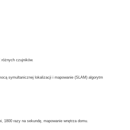
2
różnych
czujników.
mocą
symultanicznej lokalizacji i mapowanie
(
SLAM
)
algorytm
i
, 1800
razy na sekundę
,
mapowanie
wnętrza
domu.