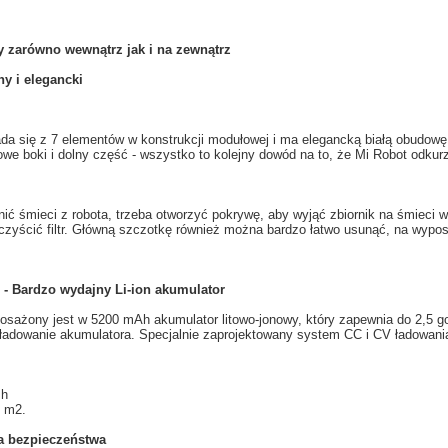
y
zarówno wewnątrz
jak i na zewnątrz
ny i
elegancki
ada się
z 7
elementów
w
konstrukcji modułowej
i ma
elegancką
białą
obudowę
owe
boki
i dolny część
- wszystko to
kolejny dowód na to
, że
Mi
Robot odkur
nić śmieci z
robota
, trzeba
otworzyć pokrywę
,
aby wyjąć zbiornik na
śmieci w
zyścić filtr
.
Główną
szczotkę
również można bardzo
łatwo usunąć
, na wypo
- Bardzo wydajny Li-ion akumulator
osażony jest w
5200
mAh
akumulator litowo-jonowy, który zapewnia
do 2,5
g
ładowanie akumulatora
.
Specjalnie
zaprojektowany system
CC
i
CV
ładowani
 h
 m2.
a
bezpieczeństwa