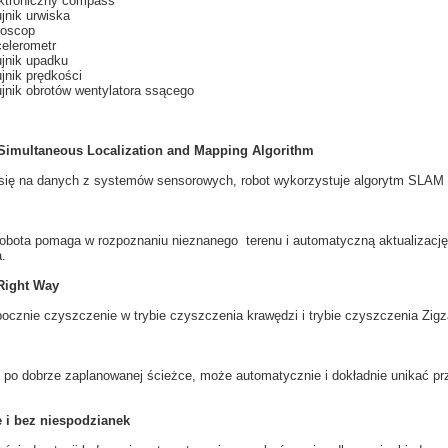
ktroniczny compass
jnik urwiska
oscop
elerometr
jnik upadku
jnik prędkości
jnik obrotów wentylatora ssącego
imultaneous Localization and Mapping Algorithm
się na
danych z
systemów
sensorowych
, robot
wykorzystuje
algorytm
SLAM
robota
pomaga
w rozpoznaniu
nieznanego
terenu i automatyczną
aktualizację
a
.
Right Way
pocznie
czyszczenie
w
trybie
czyszczenia
krawędzi i
trybie
czyszczenia
Zigz
 po
dobrze zaplanowanej
ścieżce
, może automatycznie
i dokładnie
unikać p
 i bez niespodzianek