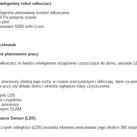
teligentny robot odkurzacz
eligentne planowanie ścieżki odkurzania
0 Pa potężne ssanie
 pilot
mulator 5200 mAh Li-ion
 człowiek
tne planowanie pracy
odkurzacz
to
bardzo inteligentne
urządzenie czyszczące
do domu, posiada 1
e
procesory
śledzą
jego ruchy
w czasie rzeczywistym
i obliczają
dane za po
a
uczy
się
układu
domu i
określa najlepsze
trasy
czyszczenia.
jnik
LDS
le
czujników
y
procesory
orytm
SLAM
tance Sensor (LDS)
zujnik odległości
(
LDS
)
pozwala
robotowi
zeskanować
jego okolice
360 stopn