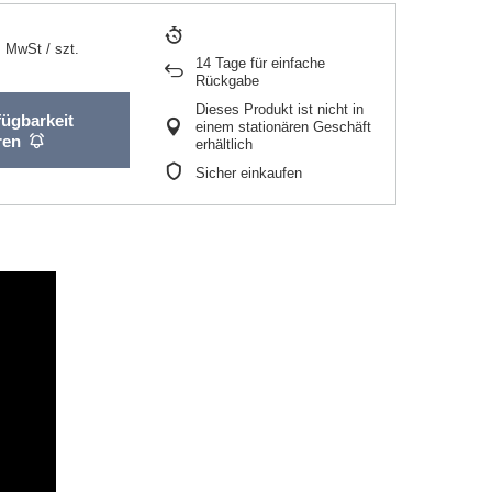
. MwSt
/
szt.
14
Tage für einfache
Rückgabe
Dieses Produkt ist nicht in
fügbarkeit
einem stationären Geschäft
ren
erhältlich
Sicher einkaufen