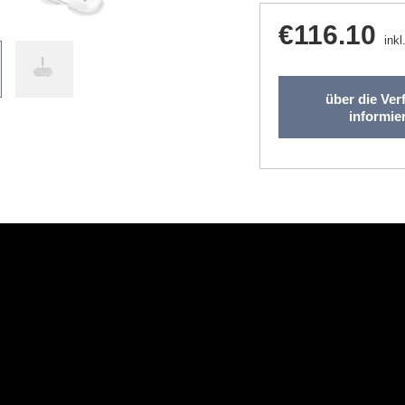
€116.10
inkl
über die Ver
informie