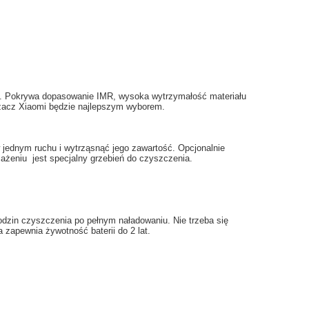
.
Pokrywa
dopasowanie
IMR
, wysoka
wytrzymałość materiału
zacz
Xiaomi
będzie najlepszym
wyborem.
jednym ruchu
i
wytrząsnąć
jego zawartość.
Opcjonalnie
sażeniu
jest specjalny
grzebień
do czyszczenia
.
odzin
czyszczenia po
pełnym naładowaniu
.
Nie trzeba
się
a
zapewnia
żywotność baterii
do 2 lat
.