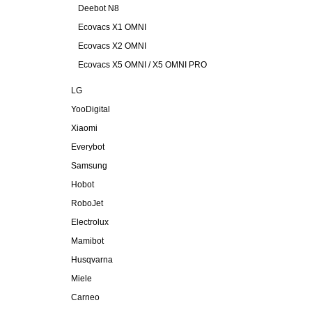
Deebot N8
Ecovacs X1 OMNI
Ecovacs X2 OMNI
Ecovacs X5 OMNI / X5 OMNI PRO
LG
YooDigital
Xiaomi
Everybot
Samsung
Hobot
RoboJet
Electrolux
Mamibot
Husqvarna
Miele
Carneo