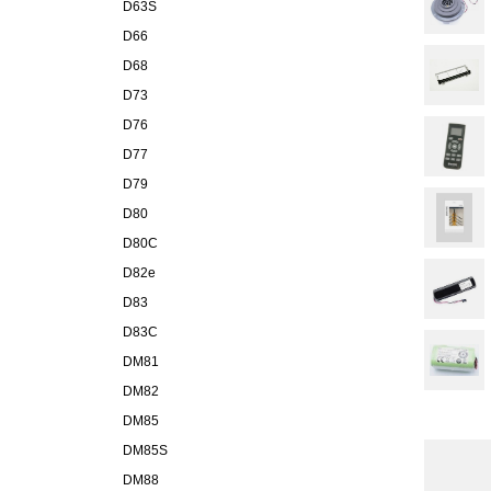
D63S
D66
D68
D73
D76
D77
D79
D80
D80C
D82e
D83
D83C
DM81
DM82
DM85
DM85S
DM88