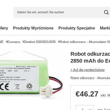
llery
Produkty Wyróżnione
Produkty Specjalne
Marki
NE
Ecovacs
Deebot 600/601/605
Robot odkurzacz - Akumulator
Robot odkurzac
2850 mAh do E
+ Auf die vergleichsliste
Robot odkurzacz - Akumul
€46.27
inkl. 
aus
3
sz