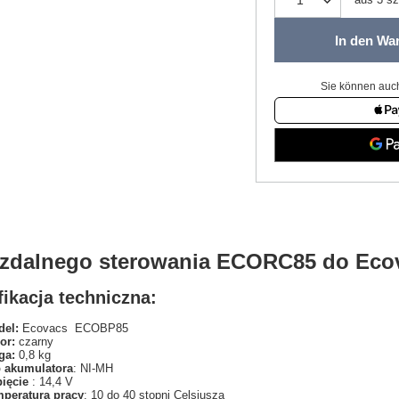
In den Wa
Sie können auch
t zdalnego sterowania ECORC85 do Ec
ikacja techniczna:
el:
Ecovacs ECOBP85
or:
czarny
ga:
0,8 kg
 akumulatora
: NI-MH
pięcie
: 14,4 V
peratura pracy
: 10 do 40 stopni Celsjusza