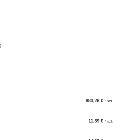
S
883,28 €
/
szt.
11,39 €
/
szt.