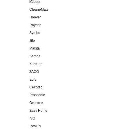
iClebo
CleaneMate
Hoover
Raycop
Symbo
Ilife
Makita
Samba
Karcher
ZACO
Eufy
Cecotec
Proscenic
Overmax
Easy Home
IVO
RAVEN