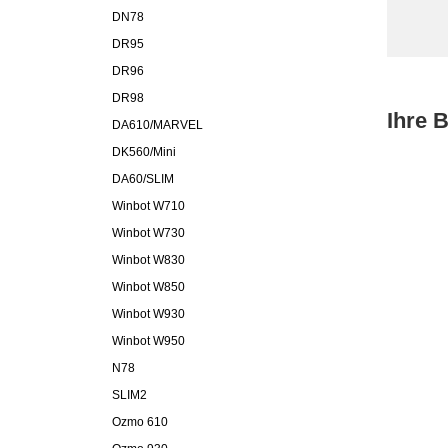
DN78
DR95
DR96
DR98
Ihre 
DA610/MARVEL
DK560/Mini
DA60/SLIM
Winbot W710
Winbot W730
Winbot W830
Winbot W850
Winbot W930
Winbot W950
N78
SLIM2
Ozmo 610