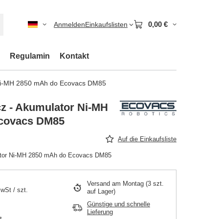
0,00 €
Anmelden
Einkaufslisten
Regulamin
Kontakt
 Ni-MH 2850 mAh do Ecovacs DM85
z - Akumulator Ni-MH
covacs DM85
Auf die Einkaufsliste
ator Ni-MH 2850 mAh do Ecovacs DM85
Versand
am Montag
(3 szt.
MwSt
/
szt.
auf Lager)
Günstige und schnelle
Lieferung
t.