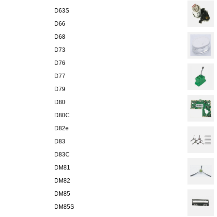
D63S
D66
D68
D73
D76
D77
D79
D80
D80C
D82e
D83
D83C
DM81
DM82
DM85
DM85S