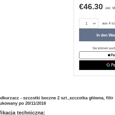
€46.30
inkl. 
aus
4
sz
In den Wa
Sie können auch
dkurzacz - szczotki boczne 2 szt.,szczotka główna, f
ukowany po 20/11/2016
ikacja techniczna: