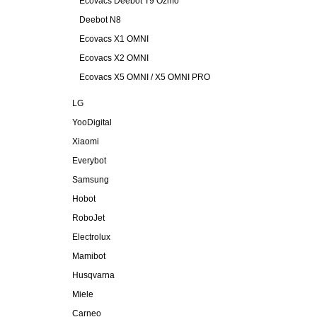
Ecovacs Deebot T9 Ozmo
Deebot N8
Ecovacs X1 OMNI
Ecovacs X2 OMNI
Ecovacs X5 OMNI / X5 OMNI PRO
LG
YooDigital
Xiaomi
Everybot
Samsung
Hobot
RoboJet
Electrolux
Mamibot
Husqvarna
Miele
Carneo