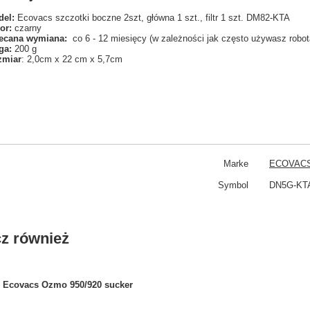
el:
Ecovacs szczotki boczne 2szt, główna 1 szt., filtr 1 szt. DM82-KTA
or:
czarny
ecana wymiana:
co 6 - 12 miesięcy (w zależności jak często używasz robot
ga:
200 g
zmiar
: 2,0cm x 22 cm x 5,7cm
Marke
ECOVAC
Symbol
DN5G-KT
z również
Ecovacs Ozmo 950/920 sucker