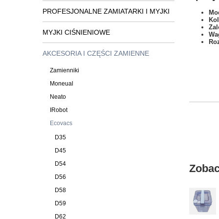
PROFESJONALNE ZAMIATARKI I MYJKI
Mod
Kol
Zal
MYJKI CIŚNIENIOWE
Wa
Ro
AKCESORIA I CZĘŚCI ZAMIENNE
Zamienniki
Moneual
Neato
IRobot
Ecovacs
D35
D45
D54
Zobac
D56
D58
D59
D62