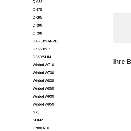
DM88
DN78
DR95
DR96
DR98
DA610/MARVEL
DK560/Mini
DA60/SLIM
Ihre 
Winbot W710
Winbot W730
Winbot W830
Winbot W850
Winbot W930
Winbot W950
N78
SLIM2
Ozmo 610