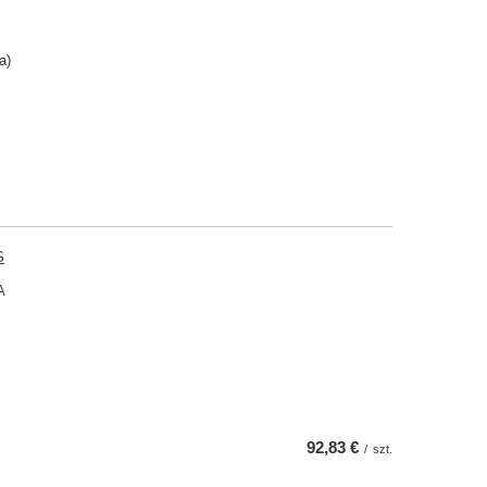
a)
S
A
92,83 €
/
szt.