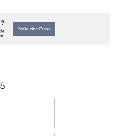
n?
Stelle eine Frage
die
en.
/5