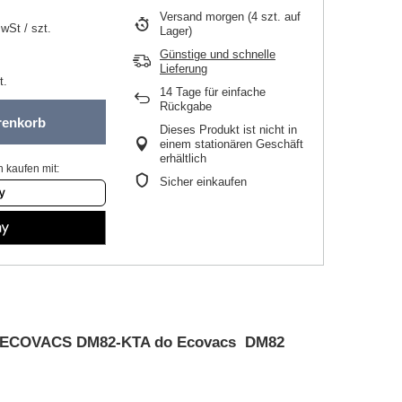
Versand
morgen
(4 szt. auf
MwSt
/
szt.
Lager)
Günstige und schnelle
Lieferung
t.
14
Tage für einfache
Rückgabe
renkorb
Dieses Produkt ist nicht in
einem stationären Geschäft
erhältlich
 kaufen mit:
Sicher einkaufen
iltr ECOVACS DM82-KTA do Ecovacs DM82