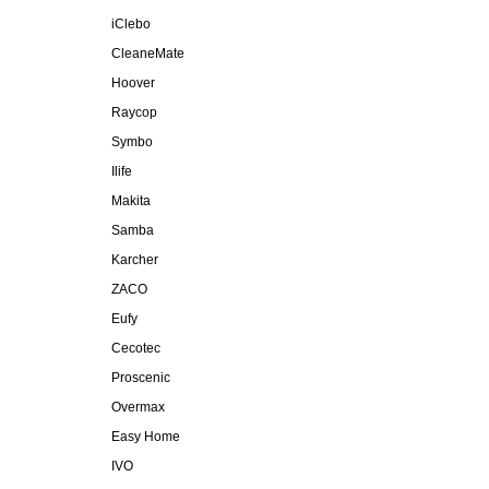
iClebo
CleaneMate
Hoover
Raycop
Symbo
Ilife
Makita
Samba
Karcher
ZACO
Eufy
Cecotec
Proscenic
Overmax
Easy Home
IVO