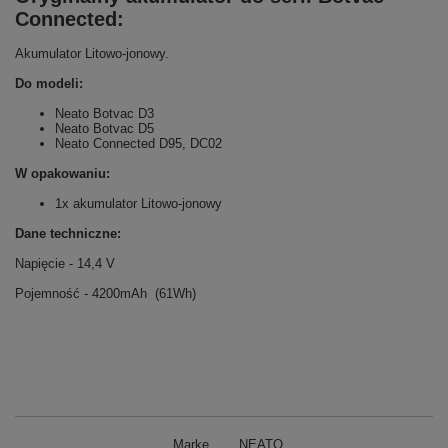
Connected:
Akumulator Litowo-jonowy.
Do modeli:
Neato Botvac D3
Neato Botvac D5
Neato Connected D95, DC02
W opakowaniu:
1x akumulator Litowo-jonowy
Dane techniczne:
Napięcie - 14,4 V
Pojemność - 4200mAh (61Wh)
Marke
NEATO