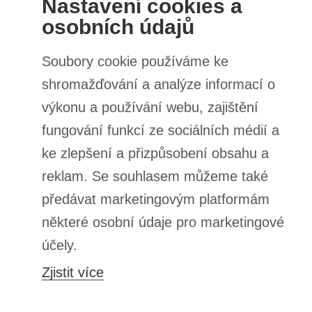
Bewertung abschicken
BESTELLUNGEN
Bestellungsstatus
Track-Paket
Ich möchte die Ware reklamieren