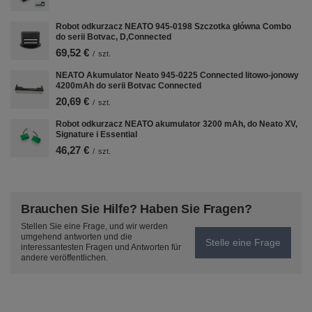
reklam. Se souhlasem můžeme také
Robot odkurzacz NEATO 945-0198 Szczotka główna Combo
předávat marketingovým platformám
do serii Botvac, D,Connected
některé osobní údaje pro marketingové
69,52 €
/
szt.
účely.
NEATO Akumulator Neato 945-0225 Connected litowo-jonowy
Zjistit více
4200mAh do serii Botvac Connected
20,69 €
/
szt.
Robot odkurzacz NEATO akumulator 3200 mAh, do Neato XV,
Signature i Essential
46,27 €
/
szt.
Brauchen Sie Hilfe? Haben Sie Fragen?
Stellen Sie eine Frage, und wir werden
umgehend antworten und die
Stelle eine Frage
interessantesten Fragen und Antworten für
andere veröffentlichen.
Nastavení