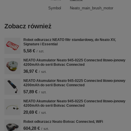
Symbol
Neato_main_brush_motor
Zobacz również
Robot odkurzacz NEATO filtr standardowy, do Neato XV,
Signature i Essential
5,58 €
/
szt.
NEATO Akumulator Neato 945-0225 Connected litowo-jonowy
4200mAh do serii Botvac Connected
36,97 €
/
szt.
NEATO Akumulator Neato 945-0225 Connected litowo-jonowy
4200mAh do serii Botvac Connected
Nastavení cookies a
57,89 €
/
szt.
osobních údajů
NEATO Akumulator Neato 945-0225 Connected litowo-jonowy
Soubory cookie používáme ke
4200mAh do serii Botvac Connected
shromažďování a analýze informací o
20,69 €
/
szt.
výkonu a používání webu, zajištění
Robot odkurzacz Neato Botvac Connected, WiFi
fungování funkcí ze sociálních médií a
604,28 €
/
szt.
ke zlepšení a přizpůsobení obsahu a