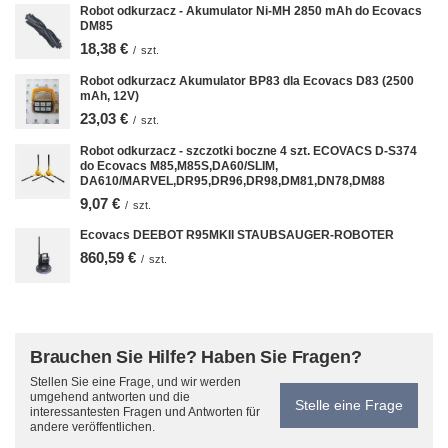
Robot odkurzacz - Akumulator Ni-MH 2850 mAh do Ecovacs
DM85
18,38 €
/
szt.
Robot odkurzacz Akumulator BP83 dla Ecovacs D83 (2500
mAh, 12V)
23,03 €
/
szt.
Robot odkurzacz - szczotki boczne 4 szt. ECOVACS D-S374
do Ecovacs M85,M85S,DA60/SLIM,
DA610/MARVEL,DR95,DR96,DR98,DM81,DN78,DM88
9,07 €
/
szt.
Ecovacs DEEBOT R95MKII STAUBSAUGER-ROBOTER
860,59 €
/
szt.
Brauchen Sie Hilfe? Haben Sie Fragen?
Stellen Sie eine Frage, und wir werden
umgehend antworten und die
Stelle eine Frage
interessantesten Fragen und Antworten für
andere veröffentlichen.