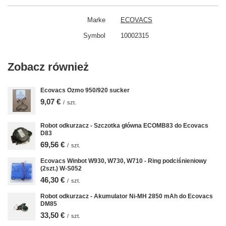
Marke
ECOVACS
Symbol
10002315
Zobacz również
Ecovacs Ozmo 950/920 sucker
9,07 €
/
szt.
Robot odkurzacz - Szczotka główna ECOMB83 do Ecovacs
D83
69,56 €
/
szt.
Ecovacs Winbot W930, W730, W710 - Ring podciśnieniowy
(2szt.) W-S052
46,30 €
/
szt.
Robot odkurzacz - Akumulator Ni-MH 2850 mAh do Ecovacs
DM85
33,50 €
/
szt.