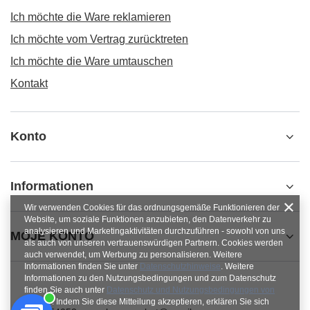
Ich möchte die Ware reklamieren
Ich möchte vom Vertrag zurücktreten
Ich möchte die Ware umtauschen
Kontakt
Konto
Informationen
Wir verwenden Cookies für das ordnungsgemäße Funktionieren der
Website, um soziale Funktionen anzubieten, den Datenverkehr zu
analysieren und Marketingaktivitäten durchzuführen - sowohl von uns
MOJE KONTO
als auch von unseren vertrauenswürdigen Partnern. Cookies werden
auch verwendet, um Werbung zu personalisieren. Weitere
Informationen finden Sie unter
Datenschutzhinweise
. Weitere
Informationen zu den Nutzungsbedingungen und zum Datenschutz
finden Sie auch unter
Datenschutz und Nutzungsbedingungen von
Google
. Indem Sie diese Mitteilung akzeptieren, erklären Sie sich