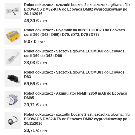
Robot odkurzacz - szczotki boczne 2 szt.,szczotka główna, filtr
ECOVACS DM82-KTA do Ecovacs DM82 wyprodukowany po
20/11/2016
46,30 €
/
szt.
Robot odkurzacz - Pojemnik na kurz ECODB73 do Ecovacs
serii D60 (D62 i D66) i D70: (D73, D76 i D77)
9,07 €
/
szt.
Robot odkurzacz - Szczotka główna ECOMB60 do Ecovacs
serii D60 do D62 i D66
23,03 €
/
szt.
Robot odkurzacz - Szczotka główna ECOMB83 do Ecovacs
D83
69,56 €
/
szt.
Robot odkurzacz - Akumulator Ni-MH 2850 mAh do Ecovacs
DM85
20,71 €
/
szt.
Robot odkurzacz - szczotki boczne 2 szt.,szczotka główna, filtr
ECOVACS DM82-KTA do Ecovacs DM82 wyprodukowany po
20/11/2016
20,71 €
/
szt.