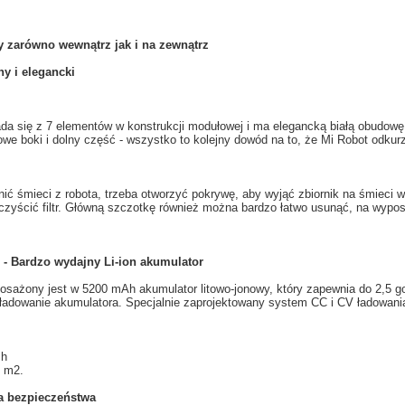
y
zarówno wewnątrz
jak i na zewnątrz
ny i
elegancki
ada się
z 7
elementów
w
konstrukcji modułowej
i ma
elegancką
białą
obudowę
owe
boki
i dolny część
- wszystko to
kolejny dowód na to
, że
Mi
Robot odkur
nić śmieci z
robota
, trzeba
otworzyć pokrywę
,
aby wyjąć zbiornik na
śmieci w
zyścić filtr
.
Główną
szczotkę
również można bardzo
łatwo usunąć
, na wypo
- Bardzo wydajny Li-ion akumulator
osażony jest w
5200
mAh
akumulator litowo-jonowy, który zapewnia
do 2,5
g
ładowanie akumulatora
.
Specjalnie
zaprojektowany system
CC
i
CV
ładowani
 h
 m2.
a
bezpieczeństwa