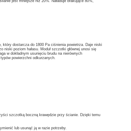
silanie
jest mniejsze niż
20
%. Naładuje brakujące
80
%,
o
, który dostarcza
do 1800
Pa
ciśnienia powietrza
. Daje
niski
zo niski poziom hałasu. Moduł szczotki głównej u
nosi się
aga w
dokładnym
usunięciu
brudu
na
nierównych
typów powierzchni odkurzanych
.
zyści
szczotką boczną
krawędzie
przy ścianie. Dzięki temu
ymienić
lub usunąć
ją
w razie potrzeby.