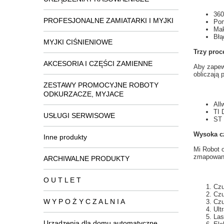
360
PROFESJONALNE ZAMIATARKI I MYJKI
Po
Ma
Błą
MYJKI CIŚNIENIOWE
Trzy
proc
AKCESORIA I CZĘŚCI ZAMIENNE
Aby zapew
obliczają
p
ZESTAWY PROMOCYJNE ROBOTY
ODKURZACZE, MYJACE
All
TI 
USŁUGI SERWISOWE
ST 
Wysoka cz
Inne produkty
Mi
Robot 
zmapowani
ARCHIWALNE PRODUKTY
O U T L E T
Czu
Czu
W Y P O Ż Y C Z A L N I A
Czu
Ult
Las
Urządzenia dla domu automatyczne