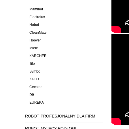
Mamibot
Electrolux
Hobot
CleanMate
Hoover
Miele
KÄRCHER
Ilife
Symbo
ZACO
Cecotec
D9
EUREKA
ROBOT PROFESJONALNY DLA FIRM
ROBOT MYJĄCY PODŁOGI