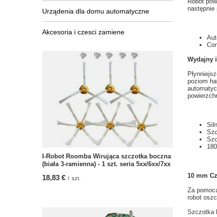
Robot
pow
następnie
Urządenia dla domu automatyczne
Akcesoria i czesci zamiene
Aut
Con
Wydajny i
Płynniejsz
poziom ha
automatyc
powierzch
Sil
Szc
Szc
180
I-Robot Roomba Wirująca szczotka boczna
(biała 3-ramienna) - 1 szt. seria 5xx/6xx/7xx
10
mm
Cz
18,83 €
/
szt.
Za pomocą
robot oszc
Szczotka 