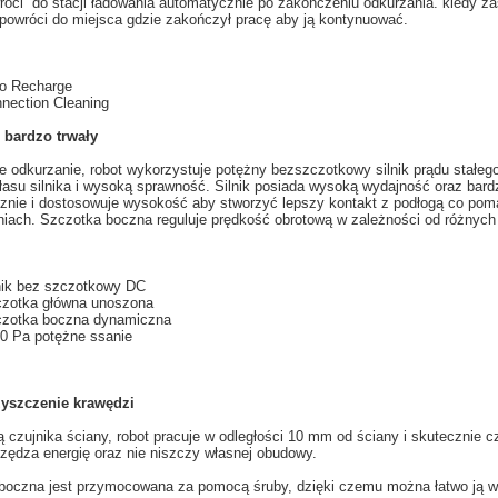
róci do stacji
ładowania
automatycznie
po zakończeniu
odkurzania
.
k
iedy za
 powróci do miejsca gdzie zakończył pracę aby ją kontynuować.
o Recharge
nection Cleaning
 bardzo trwały
e
odkurzanie
, robot
wykorzystuje
potężny
bezszczotkowy
silnik prądu stałeg
łasu
silnika
i wysoką sprawność
. Silnik posiada wysoką wydajność oraz bard
znie i dostosowuje
wysokość aby
stworzyć
lepszy kontakt z
podłogą
co pom
niach.
Szczotka
boczna
reguluje prędkość
obrotową
w zależności od
różnych
nik bez szczotkowy
DC
zotka główna
unoszona
zotka boczna
dynamiczna
0
Pa
potężne
ssanie
yszczenie
krawędzi
 czujnika ściany
, robot
pracuje w
odległości
10 mm od
ściany
i skutecznie
c
zędza energię oraz nie niszczy własnej obudowy.
boczna
jest przymocowana
za pomocą śruby
,
dzięki czemu można łatwo
ją
w