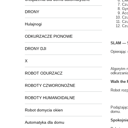
Ele
Czu
Gyr
DRONY
Acc
Czu
Czu
Hulajnogi
Czu
ODKURZACZE PIONOWE
SLAM — S
DRONY DJI
Opierając 
X
Algorytm 
ROBOT ODURZACZ
odkurzani
Walk the 
ROBOTY CZWORONOŻNE
Robot
roz
ROBOTY HUMANOIDALNE
Podążając
Robot domycia okien
domu
.
Spokojnie
Automatyka dla domu