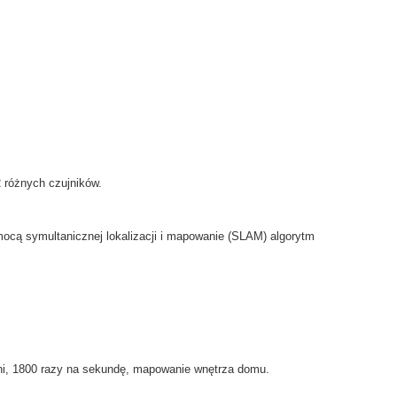
2
różnych
czujników.
mocą
symultanicznej lokalizacji i mapowanie
(
SLAM
)
algorytm
i
, 1800
razy na sekundę
,
mapowanie
wnętrza
domu.