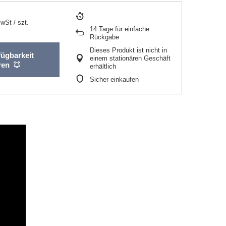
MwSt
/
szt.
14
Tage für einfache
Rückgabe
Dieses Produkt ist nicht in
fügbarkeit
einem stationären Geschäft
ren
erhältlich
Sicher einkaufen