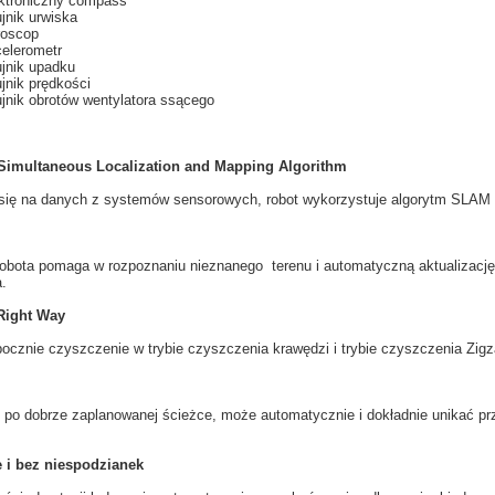
ktroniczny compass
jnik urwiska
oscop
elerometr
jnik upadku
jnik prędkości
jnik obrotów wentylatora ssącego
imultaneous Localization and Mapping Algorithm
się na
danych z
systemów
sensorowych
, robot
wykorzystuje
algorytm
SLAM
robota
pomaga
w rozpoznaniu
nieznanego
terenu i automatyczną
aktualizację
a
.
Right Way
pocznie
czyszczenie
w
trybie
czyszczenia
krawędzi i
trybie
czyszczenia
Zigz
 po
dobrze zaplanowanej
ścieżce
, może automatycznie
i dokładnie
unikać p
 i bez niespodzianek