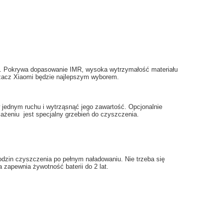
.
Pokrywa
dopasowanie
IMR
, wysoka
wytrzymałość materiału
zacz
Xiaomi
będzie najlepszym
wyborem.
jednym ruchu
i
wytrząsnąć
jego zawartość.
Opcjonalnie
sażeniu
jest specjalny
grzebień
do czyszczenia
.
odzin
czyszczenia po
pełnym naładowaniu
.
Nie trzeba
się
a
zapewnia
żywotność baterii
do 2 lat
.