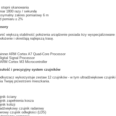
 stopni
skanowania
miar
1800
razy
/ sekundę
ksymalny
zakres pomiarowy
6
m
d pomiaru
≤
2%
esory
nić większą
stabilność
położenia
u
rządzenie posiada
trzy
wyspecjalizowane
ołożenie i
określają najlepszą
trasę.
winner ARM Cortex A7 Quad-Core Processor
Digital Signal Processor
ARM Cortex M3 Microcontroller
ułość i
precyzyjny system
czujników
odkurzacz
wykorzystuje
zestaw 12
czujników
- w tym
ultradźwiękowe
czujniki
a Twojej przestrzeni mieszkania.
jnik ściany
jnik zapełnienia kosza
jnik kolizji
radźwiękowy czujnik radarowy
erowy czujnik odległości (LDS)