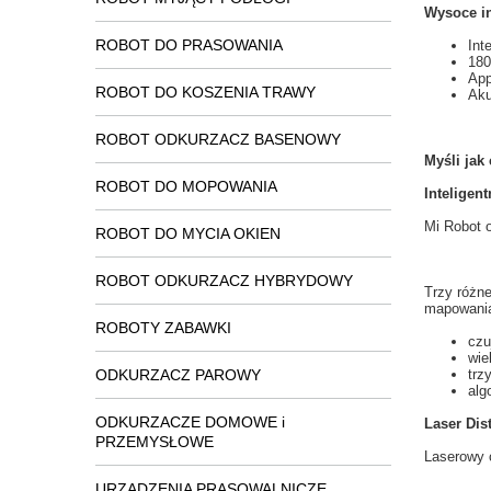
Wysoce in
ROBOT DO PRASOWANIA
Int
180
App
ROBOT DO KOSZENIA TRAWY
Aku
ROBOT ODKURZACZ BASENOWY
Myśli jak
ROBOT DO MOPOWANIA
Inteligen
Mi
Robot 
ROBOT DO MYCIA OKIEN
ROBOT ODKURZACZ HYBRYDOWY
Trzy różn
mapowani
ROBOTY ZABAWKI
czu
wie
ODKURZACZ PAROWY
trz
alg
ODKURZACZE DOMOWE i
Laser Dis
PRZEMYSŁOWE
Laserowy c
URZĄDZENIA PRASOWALNICZE