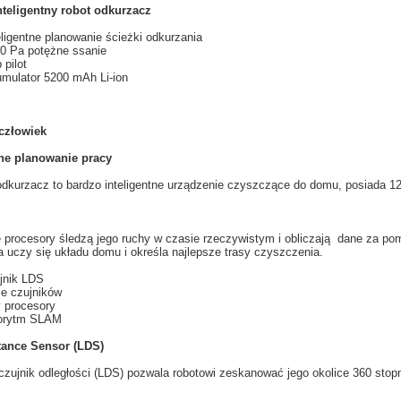
teligentny robot odkurzacz
eligentne planowanie ścieżki odkurzania
0 Pa potężne ssanie
 pilot
mulator 5200 mAh Li-ion
 człowiek
tne planowanie pracy
odkurzacz
to
bardzo inteligentne
urządzenie czyszczące
do domu, posiada 1
e
procesory
śledzą
jego ruchy
w czasie rzeczywistym
i obliczają
dane za po
a
uczy
się
układu
domu i
określa najlepsze
trasy
czyszczenia.
jnik
LDS
le
czujników
y
procesory
orytm
SLAM
tance Sensor (LDS)
zujnik odległości
(
LDS
)
pozwala
robotowi
zeskanować
jego okolice
360 stopn