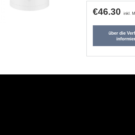
€46.30
inkl. 
über die Ver
informie