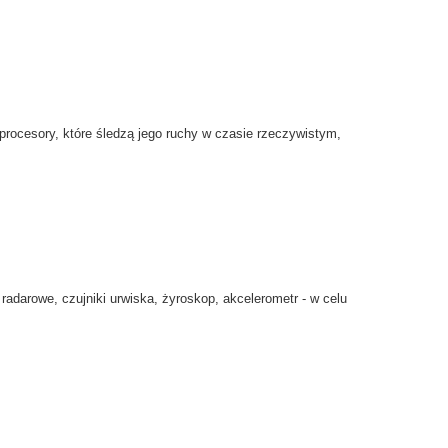
prоcesory,
które
śledzą
jego ruchy
w czasie rzeczywistym
,
radarowe
, czujniki
urwiska,
żyroskop,
akcelerometr
- w celu