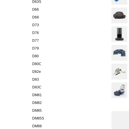
D63S
D66
D68
D73
D76
D77
D79
D80
D80C
D82e
D83
D83C
DM81
DM82
DM85
DM85S
DM88