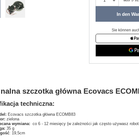
In den Wa
Sie können auch
inalna szczotka główna Ecovacs ECOM
ikacja techniczna:
el:
Ecovacs szczotka główna ECOMB83
or:
zielona
ecana wymiana:
co 6 - 12 miesięcy (w zależności jak często używasz robot
ga:
35 g
ugość
: 19,5cm