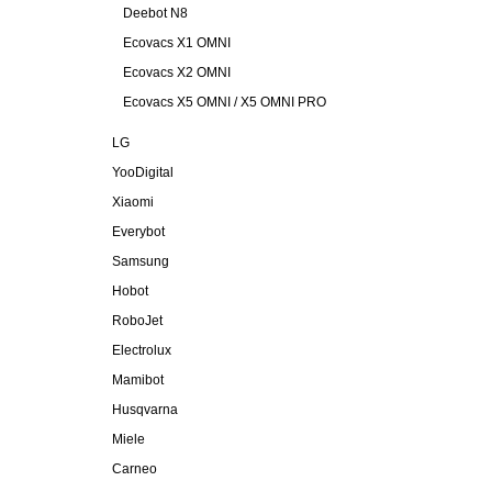
Deebot N8
Ecovacs X1 OMNI
Ecovacs X2 OMNI
Ecovacs X5 OMNI / X5 OMNI PRO
LG
YooDigital
Xiaomi
Everybot
Samsung
Hobot
RoboJet
Electrolux
Mamibot
Husqvarna
Miele
Carneo