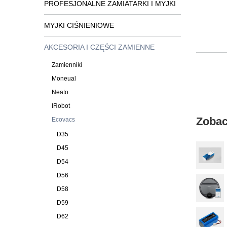
PROFESJONALNE ZAMIATARKI I MYJKI
MYJKI CIŚNIENIOWE
AKCESORIA I CZĘŚCI ZAMIENNE
Zamienniki
Moneual
Neato
IRobot
Zobac
Ecovacs
D35
D45
D54
D56
D58
D59
D62