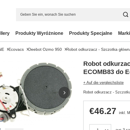
llery
Produkty Wyróżnione
Produkty Specjalne
Marki
NE
Ecovacs
Deebot Ozmo 950
Robot odkurzacz - Szczotka głó
Robot odkurzac
ECOMB83 do E
+ Auf die vergleichsliste
Robot odkurzacz - Szczot
€46.27
inkl. 
aus
3
sz