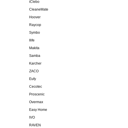
iClebo
CleaneMate
Hoover
Raycop
Symbo
Ilife
Makita
Samba
Karcher
ZACO
Eufy
Cecotec
Proscenic
Overmax
Easy Home
IVO
RAVEN