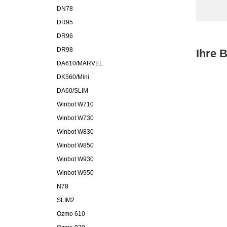
DN78
DR95
DR96
DR98
Ihre 
DA610/MARVEL
DK560/Mini
DA60/SLIM
Winbot W710
Winbot W730
Winbot W830
Winbot W850
Winbot W930
Winbot W950
N78
SLIM2
Ozmo 610