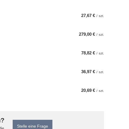
27,67 €
/
szt.
279,00 €
/
szt.
78,82 €
/
szt.
36,97 €
/
szt.
20,69 €
/
szt.
n?
Stelle eine Frage
die