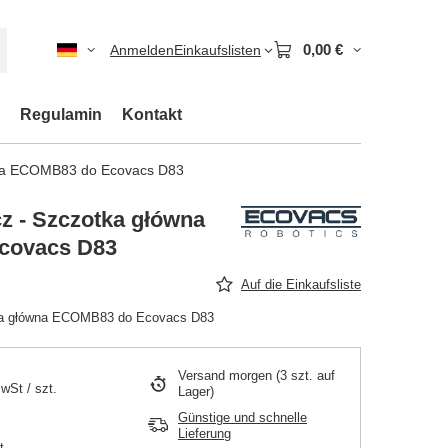
0,00 €
Anmelden
Einkaufslisten
Regulamin
Kontakt
wna ECOMB83 do Ecovacs D83
z - Szczotka główna
covacs D83
Auf die Einkaufsliste
ka główna ECOMB83 do Ecovacs D83
Versand
morgen
(3 szt. auf
MwSt
/
szt.
Lager)
Günstige und schnelle
Lieferung
t.