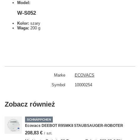
Model:
W-S052
Kolor:
szary
Waga:
200 g
Marke
ECOVACS
Symbol
10000254
Zobacz również
SCHNÄPPCHEN
Ecovacs DEEBOT R95MKII STAUBSAUGER-ROBOTER
208,83 €
/
szt.