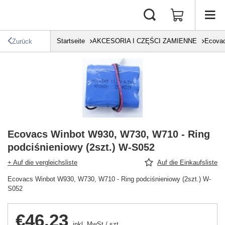
Startseite
AKCESORIA I CZĘŚCI ZAMIENNE
Ecova
Zurück
Ecovacs Winbot W930, W730, W710 - Ring
podciśnieniowy (2szt.) W-S052
+ Auf die vergleichsliste
Auf die Einkaufsliste
Ecovacs Winbot W930, W730, W710 - Ring podciśnieniowy (2szt.) W-
S052
€46.23
inkl. MwSt
/
szt.