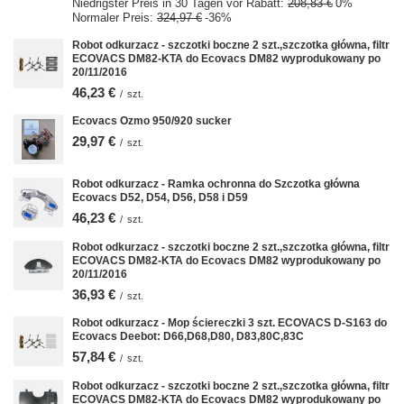
Niedrigster Preis in 30 Tagen vor Rabatt:
208,83 €
0%
Normaler Preis:
324,97 €
-36%
Robot odkurzacz - szczotki boczne 2 szt.,szczotka główna, filtr
ECOVACS DM82-KTA do Ecovacs DM82 wyprodukowany po
20/11/2016
46,23 €
/
szt.
Ecovacs Ozmo 950/920 sucker
29,97 €
/
szt.
Robot odkurzacz - Ramka ochronna do Szczotka główna
Ecovacs D52, D54, D56, D58 i D59
46,23 €
/
szt.
Robot odkurzacz - szczotki boczne 2 szt.,szczotka główna, filtr
ECOVACS DM82-KTA do Ecovacs DM82 wyprodukowany po
20/11/2016
36,93 €
/
szt.
Robot odkurzacz - Mop ściereczki 3 szt. ECOVACS D-S163 do
Ecovacs Deebot: D66,D68,D80, D83,80C,83C
57,84 €
/
szt.
Robot odkurzacz - szczotki boczne 2 szt.,szczotka główna, filtr
ECOVACS DM82-KTA do Ecovacs DM82 wyprodukowany po