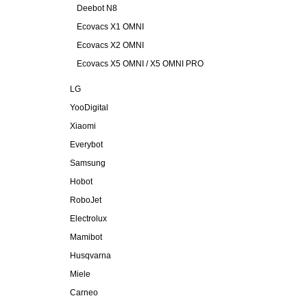
Deebot N8
Ecovacs X1 OMNI
Ecovacs X2 OMNI
Ecovacs X5 OMNI / X5 OMNI PRO
LG
YooDigital
Xiaomi
Everybot
Samsung
Hobot
RoboJet
Electrolux
Mamibot
Husqvarna
Miele
Carneo