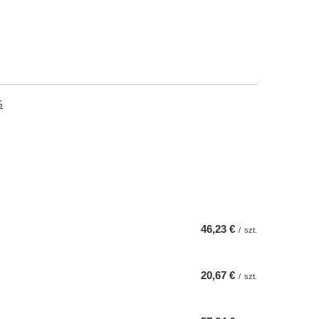
S
46,23 €
/
szt.
20,67 €
/
szt.