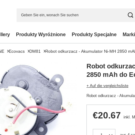
llery
Produkty Wyróżnione
Produkty Specjalne
Marki
NE
Ecovacs
DM81
Robot odkurzacz - Akumulator Ni-MH 2850 m
Robot odkurzac
2850 mAh do E
+ Auf die vergleichsliste
Robot odkurzacz - Akumul
€20.67
inkl. 
aus
4
sz