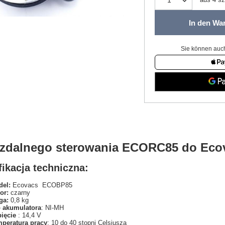
In den Wa
Sie können auch
t zdalnego sterowania ECORC85 do Ec
ikacja techniczna:
el:
Ecovacs ECOBP85
or:
czarny
ga:
0,8 kg
 akumulatora
: NI-MH
pięcie
: 14,4 V
peratura pracy
: 10 do 40 stopni Celsjusza