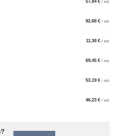
57,84 €
/
szt.
92,68 €
/
szt.
11,38 €
/
szt.
69,45 €
/
szt.
53,19 €
/
szt.
46,23 €
/
szt.
n?