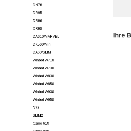
DN78
DR95
DR96
DR98
Ihre 
DA610/MARVEL
DK560/Mini
DA60/SLIM
Winbot W710
Winbot W730
Winbot W830
Winbot W850
Winbot W930
Winbot W950
N78
SLIM2
Ozmo 610