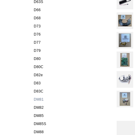
D63S
D66
D68
D73
D76
D77
D79
D80
D80C
D82e
D83
D83C
DM81
DM82
DM85
DM85S
DM88