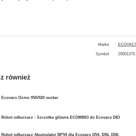
Marke
ECOVAC
Symbol
20001375
z również
Ecovacs Ozmo 950/920 sucker
Robot odkurzacz - Szczotka główna ECOMB83 do Ecovacs D83
Robot odkurzacz Akumulator BP59 dla Ecovacs D54, D56, D58,