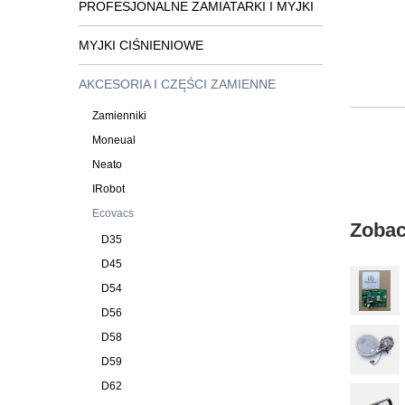
PROFESJONALNE ZAMIATARKI I MYJKI
MYJKI CIŚNIENIOWE
AKCESORIA I CZĘŚCI ZAMIENNE
Zamienniki
Moneual
Neato
IRobot
Ecovacs
Zobac
D35
D45
D54
D56
D58
D59
D62