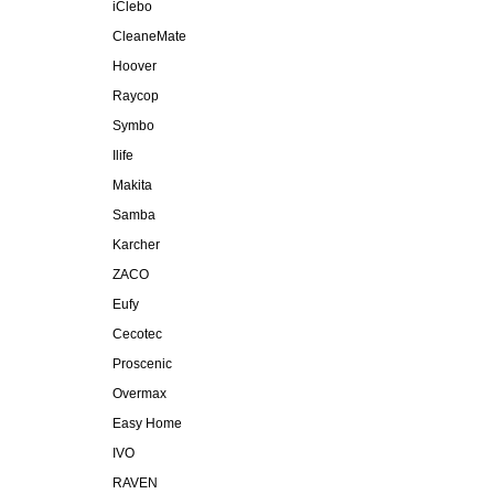
iClebo
CleaneMate
Hoover
Raycop
Symbo
Ilife
Makita
Samba
Karcher
ZACO
Eufy
Cecotec
Proscenic
Overmax
Easy Home
IVO
RAVEN