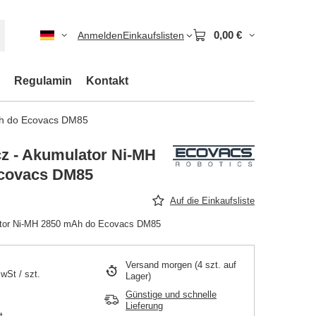
0,00 €
Anmelden
Einkaufslisten
Regulamin
Kontakt
Ah do Ecovacs DM85
z - Akumulator Ni-MH
covacs DM85
Auf die Einkaufsliste
ator Ni-MH 2850 mAh do Ecovacs DM85
Versand
morgen
(4 szt. auf
MwSt
/
szt.
Lager)
Günstige und schnelle
Lieferung
t.