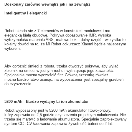
Doskonały
zarówno wewnątrz
jak i na zewnątrz
Inteligentny i
elegancki
Robot
składa się
z 7
elementów
w
konstrukcji modułowej
i ma
elegancką
białą
obudowę
.
Pokrywa
dopasowanie
IMR
, wysoka
wytrzymałość materiału
ABS,
matowe
boki
i dolny część
- wszystko to
kolejny dowód na to
, że
Mi
Robot odkurzacz
Xiaomi
będzie najlepszym
wyborem.
Aby opróżnić śmieci z
robota
, trzeba
otworzyć pokrywę
,
aby wyjąć
zbiornik na
śmieci w
jednym ruchu
i
wytrząsnąć
jego zawartość.
Opcjonalnie można
wyczyścić filtr
.
Główną
szczotkę
również
można bardzo
łatwo usunąć
, na wyposażeniu
jest specjalny
grzebień
do czyszczenia
.
5200 mAh - Bardzo wydajny Li-ion akumulator
Robot
wyposażony jest w
5200
mAh
akumulator litowo-jonowy,
który zapewnia
do 2,5
godzin
czyszczenia po
pełnym naładowaniu
.
Nie
trzeba
się martwić o
ładowanie akumulatora
.
Specjalnie
zaprojektowany
system
CC
i
CV
ładowania
zapewnia
żywotność baterii
do 2 lat
.