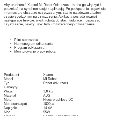
Aby uruchomić
Xiaomi
Mi
Robot
Odkurzacz,
trzeba
go włączyć i
poczekać na
synchronizację z
aplikacją.
Po podłączeniu
,
pojawi się
informacja o
obszarze
oczyszczonym
,
stanie naładowania baterii
,
czasie
spędzonym na
czyszczeniu.
Aplikacja posiada
również
następujące funkcje
: wyślij
robota do
stacji ładującej
,
rozpocząć
czyszczenie
, należy użyć
trybu
rozszerzonego
czyszczenia
.
Pilot sterowania
Harmonogram odkurzania
Program odkurzania
Monitorowanie pracy robota
Producent
Xiaomi
Model
Mi Robot
Typ
Robot odkurzacz
Gabaryty
Waga
3,8 kg
Materiał
ABS
Motor
Nidec brushless DC
Moc ssania(pa)
1800pa
Napięcie
14.4V
Moc
55W