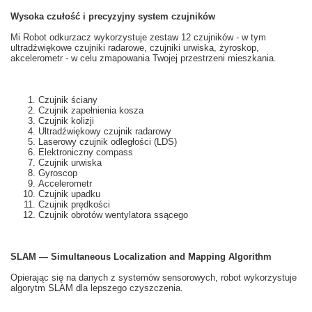
Wysoka czułość i
precyzyjny system
czujników
Mi
Robot odkurzacz
wykorzystuje
zestaw 12
czujników
- w tym
ultradźwiękowe
czujniki
radarowe
, czujniki
urwiska,
żyroskop,
akcelerometr
- w celu zmapowania Twojej przestrzeni mieszkania.
Czujnik ściany
Czujnik zapełnienia kosza
Czujnik kolizji
Ultradźwiękowy czujnik radarowy
Laserowy czujnik odległości (LDS)
Elektroniczny compass
Czujnik urwiska
Gyroscop
Accelerometr
Czujnik upadku
Czujnik prędkości
Czujnik obrotów wentylatora ssącego
SLAM — Simultaneous Localization and Mapping Algorithm
Opierając się na
danych z
systemów
sensorowych
, robot
wykorzystuje
algorytm
SLAM
dla lepszego
czyszczenia.