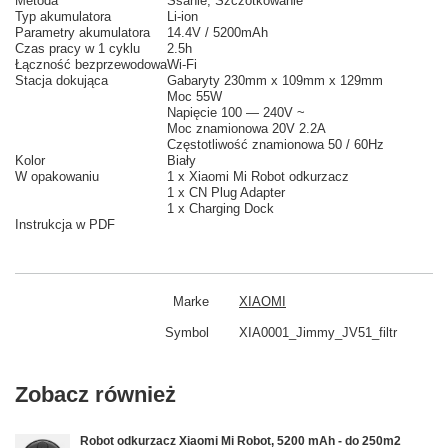
Metoda
Ssanie, Szczotkowanie
Typ akumulatora
Li-ion
Parametry akumulatora
14.4V / 5200mAh
Czas pracy w 1 cyklu
2.5h
Łączność bezprzewodowa
Wi-Fi
Stacja dokująca
Gabaryty 230mm x 109mm x 129mm
Moc 55W
Napięcie 100 — 240V ~
Moc znamionowa 20V 2.2A
Częstotliwość znamionowa
50 / 60Hz
Kolor
Biały
W opakowaniu
1 x Xiaomi Mi Robot odkurzacz
1 x CN Plug Adapter
1 x Charging Dock
Instrukcja w PDF
Marke
XIAOMI
Symbol
XIA0001_Jimmy_JV51_filtr
Zobacz również
Robot odkurzacz Xiaomi Mi Robot, 5200 mAh - do 250m2