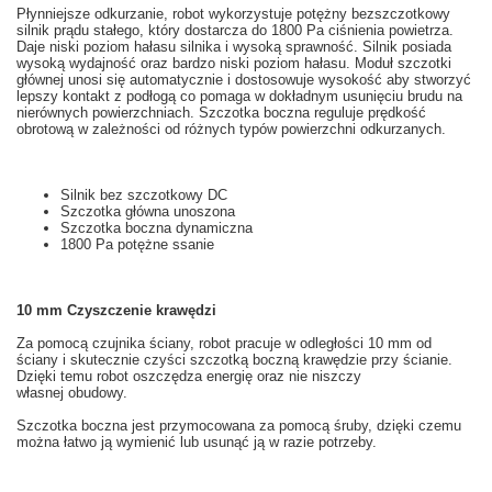
Płynniejsze
odkurzanie
, robot
wykorzystuje
potężny
bezszczotkowy
silnik prądu stałego
, który dostarcza
do 1800
Pa
ciśnienia powietrza
.
Daje
niski
poziom hałasu
silnika
i wysoką sprawność
. Silnik posiada
wysoką wydajność oraz bardzo niski poziom hałasu. Moduł szczotki
głównej u
nosi się
automatycznie i dostosowuje
wysokość aby
stworzyć
lepszy kontakt z
podłogą
co pomaga w
dokładnym
usunięciu
brudu
na
nierównych powierzchniach.
Szczotka
boczna
reguluje prędkość
obrotową
w zależności od
różnych
typów powierzchni odkurzanych
.
Silnik bez szczotkowy
DC
Szczotka główna
unoszona
Szczotka boczna
dynamiczna
1800
Pa
potężne
ssanie
10
mm
Czyszczenie
krawędzi
Za pomocą czujnika ściany
, robot
pracuje w
odległości
10 mm od
ściany
i skutecznie
czyści
szczotką boczną
krawędzie
przy ścianie.
Dzięki temu robot oszczędza energię oraz nie niszczy
własnej obudowy.
Szczotka boczna
jest przymocowana
za pomocą śruby
,
dzięki czemu
można łatwo
ją
wymienić
lub usunąć
ją
w razie potrzeby.