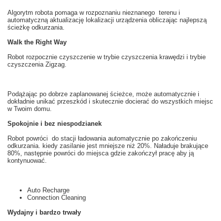
Algorytm robota
pomaga
w rozpoznaniu
nieznanego
terenu i
automatyczną
aktualizację
lokalizacji
urządzenia obliczając
najlepszą
ścieżkę
odkurzania
.
Walk the Right Way
Robot
rozpocznie
czyszczenie
w
trybie
czyszczenia
krawędzi i
trybie
czyszczenia
Zigzag
.
Podążając po
dobrze zaplanowanej
ścieżce
, może automatycznie
i
dokładnie
unikać przeszkód
i skutecznie
docierać do wszystkich miejsc
w Twoim domu
.
Spokojnie i bez niespodzianek
Robot
powróci do stacji
ładowania
automatycznie
po zakończeniu
odkurzania
.
k
iedy zasilanie
jest mniejsze niż
20
%. Naładuje brakujące
80
%, następnie powróci do miejsca gdzie zakończył pracę aby ją
kontynuować.
Auto Recharge
Connection Cleaning
Wydajny i bardzo trwały