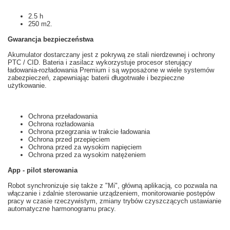
2.5 h
250 m2.
Gwarancja
bezpieczeństwa
Akumulator
dostarczany jest z
pokrywą
ze stali nierdzewnej i
ochrony
PTC
/
CID
.
Bateria
i
zasilacz
wykorzystuje
procesor
sterujący
ładowania
-
rozładowania
Premium i
są
wyposażone w wiele
systemów
zabezpieczeń
, zapewniając
baterii
długotrwałe i
bezpieczne
użytkowanie
.
Ochrona przeładowania
Ochrona rozładowania
Ochrona przegrzania w trakcie ładowania
Ochrona przed przepięciem
Ochrona przed za wysokim napięciem
Ochrona przed za wysokim natężeniem
App - pilot sterowania
Robot
synchronizuje się
także z
"
Mi",
główną
aplikacją
, co pozwala na
włączanie i
zdalnie
sterowanie urządzeniem
, monitorowanie postępów
pracy
w czasie rzeczywistym
,
zmiany trybów
czyszczących
ustawianie
automatyczne
harmonogramu pracy.