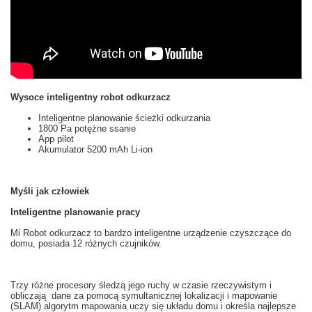
Wysoce inteligentny robot odkurzacz
Inteligentne planowanie ścieżki odkurzania
1800 Pa potężne ssanie
App pilot
Akumulator 5200 mAh Li-ion
Myśli jak człowiek
Inteligentne planowanie pracy
Mi
Robot odkurzacz
to
bardzo inteligentne
urządzenie czyszczące
do
domu, posiada 12
różnych
czujników.
Trzy różne
procesory
śledzą
jego ruchy
w czasie rzeczywistym
i
obliczają
dane za pomocą
symultanicznej lokalizacji i mapowanie
(
SLAM
)
algorytm
mapowania
uczy
się
układu
domu i
określa najlepsze