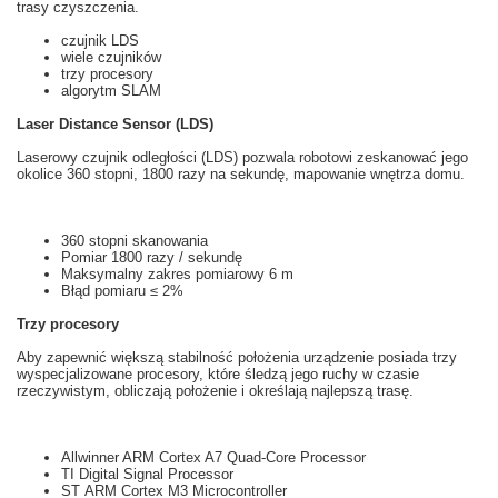
trasy
czyszczenia.
czujnik
LDS
wiele
czujników
trzy
procesory
algorytm
SLAM
Laser Distance Sensor (LDS)
Laserowy czujnik odległości
(
LDS
)
pozwala
robotowi
zeskanować
jego
okolice
360 stopni
, 1800
razy na sekundę
,
mapowanie
wnętrza
domu.
360 stopni
skanowania
Pomiar
1800
razy
/ sekundę
Maksymalny
zakres pomiarowy
6
m
Błąd pomiaru
≤
2%
Trzy
procesory
Aby zapewnić większą
stabilność
położenia
u
rządzenie posiada
trzy
wyspecjalizowane
prоcesory,
które
śledzą
jego ruchy
w czasie
rzeczywistym
, obliczają
położenie i
określają najlepszą
trasę.
Allwinner ARM Cortex A7 Quad-Core Processor
TI Digital Signal Processor
ST ARM Cortex M3 Microcontroller