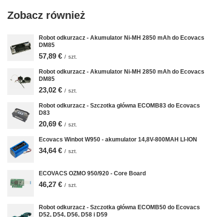
Zobacz również
Robot odkurzacz - Akumulator Ni-MH 2850 mAh do Ecovacs
DM85
57,89 €
/
szt.
Robot odkurzacz - Akumulator Ni-MH 2850 mAh do Ecovacs
DM85
23,02 €
/
szt.
Robot odkurzacz - Szczotka główna ECOMB83 do Ecovacs
D83
20,69 €
/
szt.
Ecovacs Winbot W950 - akumulator 14,8V-800MAH LI-ION
34,64 €
/
szt.
ECOVACS OZMO 950/920 - Core Board
46,27 €
/
szt.
Robot odkurzacz - Szczotka główna ECOMB50 do Ecovacs
D52, D54, D56, D58 i D59