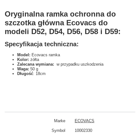
Oryginalna ramka ochronna do
szczotka główna Ecovacs do
modeli D52, D54, D56, D58 i D59:
Specyfikacja techniczna:
Model:
Ecovacs ramka
Kolor:
żółta
Zalecana wymiana:
w przypadku uszkodzenia
Waga:
50 g
Długość
: 18cm
Marke
ECOVACS
Symbol
10002330