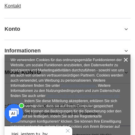
Kontakt
Konto
Informationen
Wir verwenden Cookies für das ordnungsgemäße Funktionieren der
Website, um soziale Funktionen anzubieten, den Datenverkehr zu
analysieren und Marketingaktivitäten durchzuführen - sowohl von uns
MOJE KONTO
als auch von unseren vertrauenswürdigen Partnern. Cookies werden
auch verwendet, um Werbung zu personalisieren. Weitere
Informationen finden Sie unter
Datenschutzhinweise
. Weitere
Informationen zu den Nutzungsbedingungen und zum Datenschutz
finden Sie auch unter
Datenschutz und Nutzungsbedingungen von
Google
. Indem Sie diese Mitteilung akzeptieren, erklären Sie sich
+48784454053
pawel.superrobot@gmail.com
damit einverstanden, dass sie auf Ihrem Computer gespeichert
werden. Sie können die Bedingungen für die Speicherung oder den
SUPERROBOT
,
ul. Parkowa 27
,
64-117
Gołanice
Zugriff auf sie festlegen, indem Sie auf die Registerkarte
„Zustimmungen konfigurieren“ klicken. Sie können Ihre Einwilligung
jederzeit widerrufen, indem Sie die Cookies von Ihrem Browser auf
dem jeweiligen Endgerät löschen.