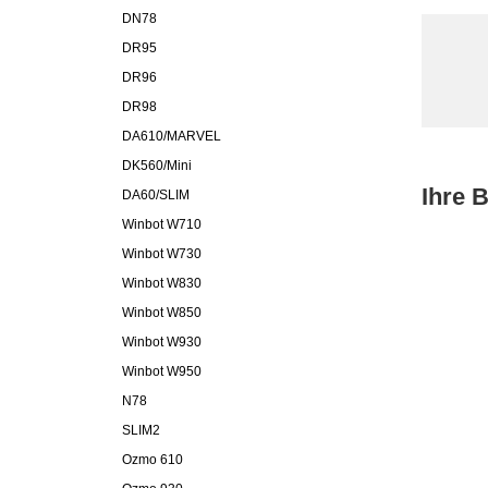
DN78
DR95
DR96
DR98
DA610/MARVEL
DK560/Mini
Ihre 
DA60/SLIM
Winbot W710
Winbot W730
Winbot W830
Winbot W850
Winbot W930
Winbot W950
N78
SLIM2
Ozmo 610