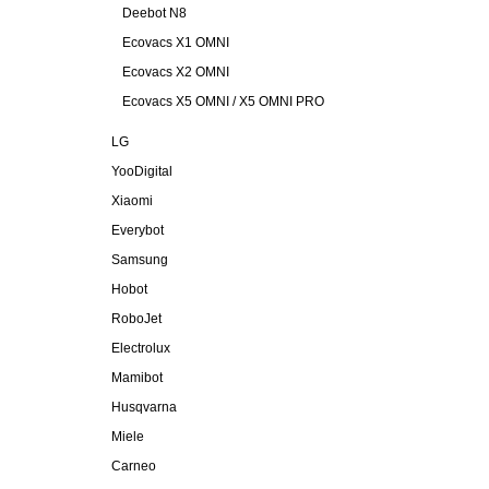
Deebot N8
Ecovacs X1 OMNI
Ecovacs X2 OMNI
Ecovacs X5 OMNI / X5 OMNI PRO
LG
YooDigital
Xiaomi
Everybot
Samsung
Hobot
RoboJet
Electrolux
Mamibot
Husqvarna
Miele
Carneo