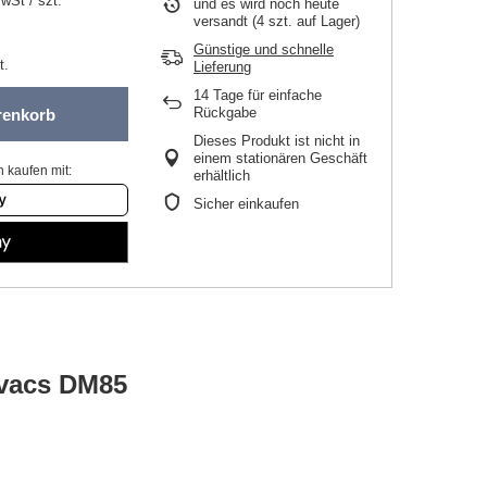
MwSt
/
szt.
und es wird noch heute
versandt
(4 szt. auf Lager)
Günstige und schnelle
t.
Lieferung
14
Tage für einfache
Rückgabe
renkorb
Dieses Produkt ist nicht in
einem stationären Geschäft
 kaufen mit:
erhältlich
Sicher einkaufen
ovacs DM85