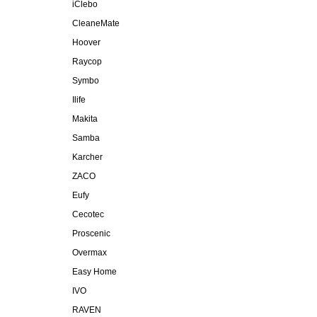
iClebo
CleaneMate
Hoover
Raycop
Symbo
Ilife
Makita
Samba
Karcher
ZACO
Eufy
Cecotec
Proscenic
Overmax
Easy Home
IVO
RAVEN