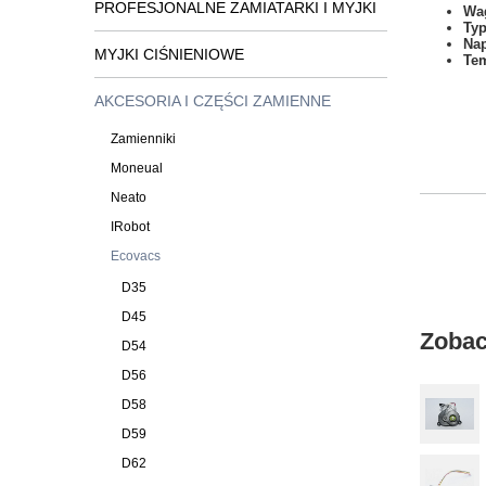
PROFESJONALNE ZAMIATARKI I MYJKI
Wa
Typ
Na
MYJKI CIŚNIENIOWE
Tem
AKCESORIA I CZĘŚCI ZAMIENNE
Zamienniki
Moneual
Neato
IRobot
Ecovacs
D35
D45
Zobac
D54
D56
D58
D59
D62