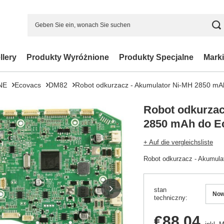
llery
Produkty Wyróżnione
Produkty Specjalne
Marki
NE
Ecovacs
DM82
Robot odkurzacz - Akumulator Ni-MH 2850 m
Robot odkurzac
2850 mAh do E
+ Auf die vergleichsliste
Robot odkurzacz - Akumul
stan
No
techniczny
€88.04