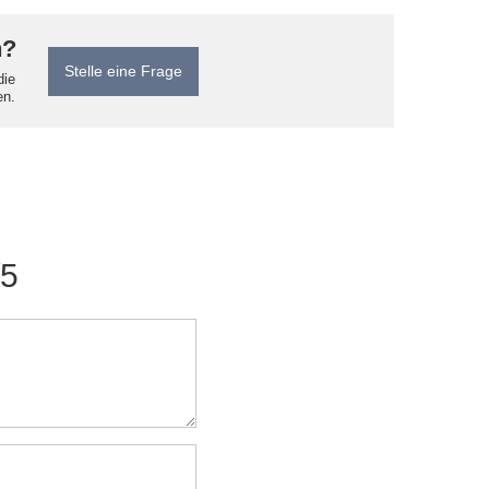
n?
Stelle eine Frage
die
en.
/5