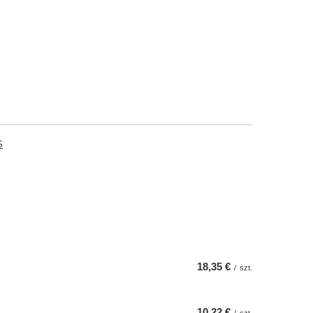
S
18,35 €
/
szt.
10,22 €