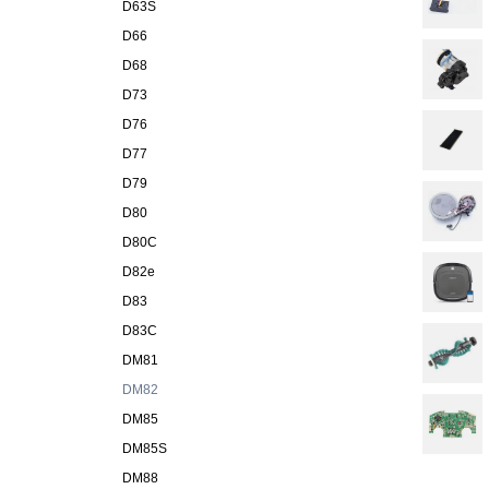
D63S
D66
D68
D73
D76
D77
D79
D80
D80C
D82e
D83
D83C
DM81
DM82
DM85
DM85S
DM88