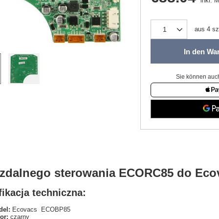
inkl. 
aus
4
sz
In den Wa
Sie können auch
t zdalnego sterowania ECORC85 do Ec
ikacja techniczna:
el:
Ecovacs ECOBP85
or:
czarny