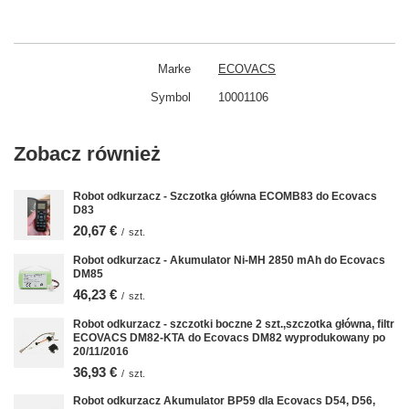
Marke
ECOVACS
Symbol
10001106
Zobacz również
Robot odkurzacz - Szczotka główna ECOMB83 do Ecovacs
D83
20,67 €
/
szt.
Robot odkurzacz - Akumulator Ni-MH 2850 mAh do Ecovacs
DM85
46,23 €
/
szt.
Robot odkurzacz - szczotki boczne 2 szt.,szczotka główna, filtr
ECOVACS DM82-KTA do Ecovacs DM82 wyprodukowany po
20/11/2016
36,93 €
/
szt.
Robot odkurzacz Akumulator BP59 dla Ecovacs D54, D56,