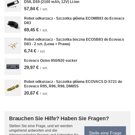
D58, D59 (2100 mAh, 12V) Li-ion
57,84 €
/
szt.
Robot odkurzacz - Szczotka główna ECOMB83 do Ecovacs
D83
69,45 €
/
szt.
Robot odkurzacz - Szczotka boczna ECOSB83 do Ecovacs
D83 - 2 szt. (Lewa + Prawa)
6,74 €
/
szt.
Ecovacs Ozmo 950/920 sucker
29,97 €
/
szt.
Robot odkurzacz - Szczotka główna ECOVACS D-S721 do
Ecovacs R95, R96, R98, DM85S
20,67 €
/
szt.
Brauchen Sie Hilfe? Haben Sie Fragen?
Stellen Sie eine Frage, und wir werden
umgehend antworten und die
Stelle eine Frage