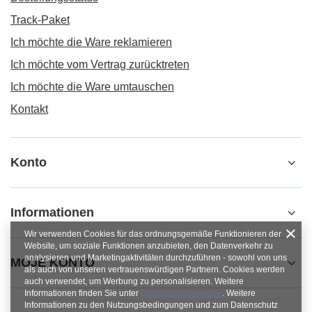
Track-Paket
Ich möchte die Ware reklamieren
Ich möchte vom Vertrag zurücktreten
Ich möchte die Ware umtauschen
Kontakt
Konto
Informationen
Wir verwenden Cookies für das ordnungsgemäße Funktionieren der
Website, um soziale Funktionen anzubieten, den Datenverkehr zu
analysieren und Marketingaktivitäten durchzuführen - sowohl von uns
MOJE KONTO
als auch von unseren vertrauenswürdigen Partnern. Cookies werden
auch verwendet, um Werbung zu personalisieren. Weitere
Informationen finden Sie unter
Datenschutzhinweise
. Weitere
Informationen zu den Nutzungsbedingungen und zum Datenschutz