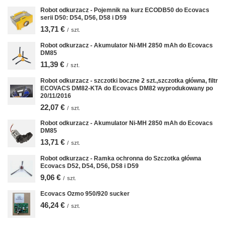
Robot odkurzacz - Pojemnik na kurz ECODB50 do Ecovacs
serii D50: D54, D56, D58 i D59
13,71 €
/
szt.
Robot odkurzacz - Akumulator Ni-MH 2850 mAh do Ecovacs
DM85
11,39 €
/
szt.
Robot odkurzacz - szczotki boczne 2 szt.,szczotka główna, filtr
ECOVACS DM82-KTA do Ecovacs DM82 wyprodukowany po
20/11/2016
22,07 €
/
szt.
Robot odkurzacz - Akumulator Ni-MH 2850 mAh do Ecovacs
DM85
13,71 €
/
szt.
Robot odkurzacz - Ramka ochronna do Szczotka główna
Ecovacs D52, D54, D56, D58 i D59
9,06 €
/
szt.
Ecovacs Ozmo 950/920 sucker
46,24 €
/
szt.