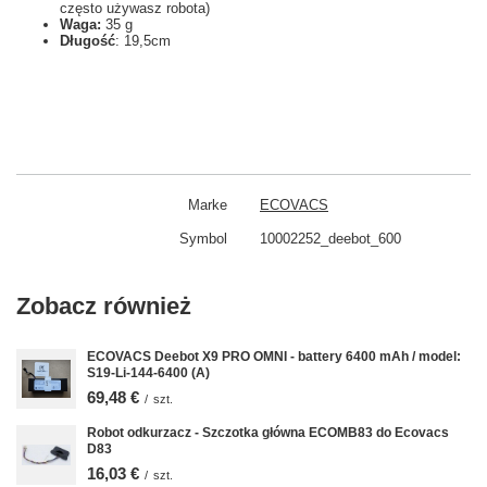
często używasz robota)
Waga:
35 g
Długość
: 19,5cm
Marke
ECOVACS
Symbol
10002252_deebot_600
Zobacz również
ECOVACS Deebot X9 PRO OMNI - battery 6400 mAh / model:
S19-Li-144-6400 (A)
69,48 €
/
szt.
Robot odkurzacz - Szczotka główna ECOMB83 do Ecovacs
D83
16,03 €
/
szt.