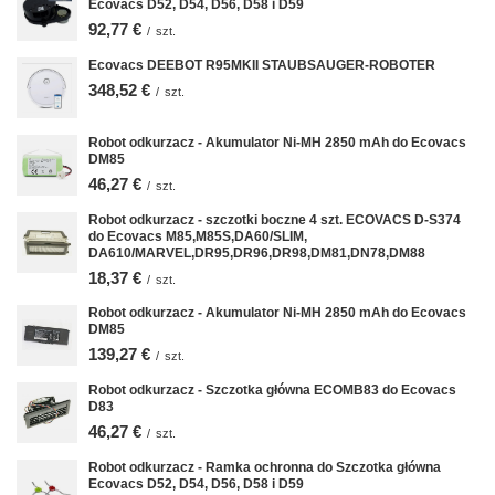
Ecovacs D52, D54, D56, D58 i D59
92,77 €
/
szt.
Ecovacs DEEBOT R95MKII STAUBSAUGER-ROBOTER
348,52 €
/
szt.
Robot odkurzacz - Akumulator Ni-MH 2850 mAh do Ecovacs
DM85
46,27 €
/
szt.
Robot odkurzacz - szczotki boczne 4 szt. ECOVACS D-S374
do Ecovacs M85,M85S,DA60/SLIM,
DA610/MARVEL,DR95,DR96,DR98,DM81,DN78,DM88
18,37 €
/
szt.
Robot odkurzacz - Akumulator Ni-MH 2850 mAh do Ecovacs
DM85
139,27 €
/
szt.
Robot odkurzacz - Szczotka główna ECOMB83 do Ecovacs
D83
46,27 €
/
szt.
Robot odkurzacz - Ramka ochronna do Szczotka główna
Ecovacs D52, D54, D56, D58 i D59