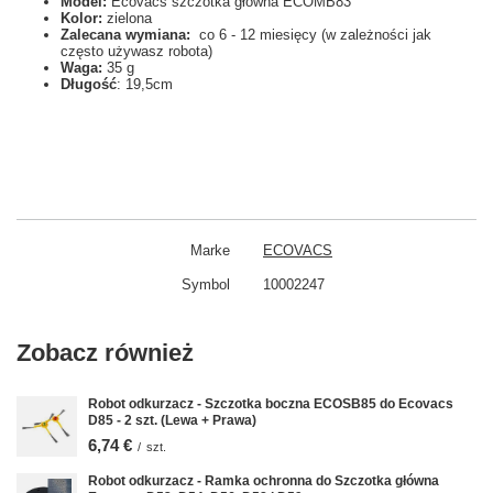
Model:
Ecovacs szczotka główna ECOMB83
Kolor:
zielona
Zalecana wymiana:
co 6 - 12 miesięcy (w zależności jak
często używasz robota)
Waga:
35 g
Długość
: 19,5cm
Marke
ECOVACS
Symbol
10002247
Zobacz również
Robot odkurzacz - Szczotka boczna ECOSB85 do Ecovacs
D85 - 2 szt. (Lewa + Prawa)
6,74 €
/
szt.
Robot odkurzacz - Ramka ochronna do Szczotka główna