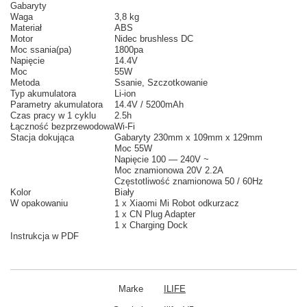
Gabaryty
Waga
3,8 kg
Materiał
ABS
Motor
Nidec brushless DC
Moc ssania(pa)
1800pa
Napięcie
14.4V
Moc
55W
Metoda
Ssanie, Szczotkowanie
Typ akumulatora
Li-ion
Parametry akumulatora
14.4V / 5200mAh
Czas pracy w 1 cyklu
2.5h
Łączność bezprzewodowa
Wi-Fi
Stacja dokująca
Gabaryty 230mm x 109mm x 129mm
Moc 55W
Napięcie 100 — 240V ~
Moc znamionowa 20V 2.2A
Częstotliwość znamionowa
50 / 60Hz
Kolor
Biały
W opakowaniu
1 x Xiaomi Mi Robot odkurzacz
1 x CN Plug Adapter
1 x Charging Dock
Instrukcja w PDF
Marke
ILIFE