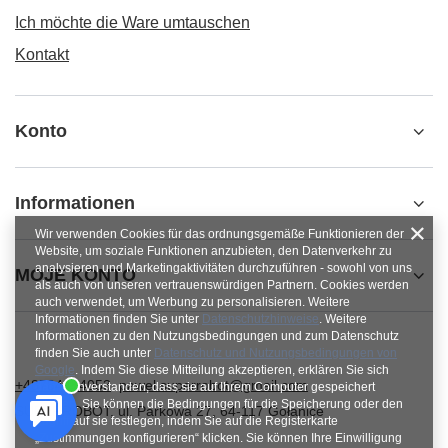
Ich möchte die Ware umtauschen
Kontakt
Konto
Informationen
Wir verwenden Cookies für das ordnungsgemäße Funktionieren der
Website, um soziale Funktionen anzubieten, den Datenverkehr zu
analysieren und Marketingaktivitäten durchzuführen - sowohl von uns
MOJE KONTO
als auch von unseren vertrauenswürdigen Partnern. Cookies werden
auch verwendet, um Werbung zu personalisieren. Weitere
Informationen finden Sie unter
Datenschutzhinweise
. Weitere
Informationen zu den Nutzungsbedingungen und zum Datenschutz
finden Sie auch unter
Datenschutz und Nutzungsbedingungen von
Google
. Indem Sie diese Mitteilung akzeptieren, erklären Sie sich
+48784454053
pawel.superrobot@gmail.com
damit einverstanden, dass sie auf Ihrem Computer gespeichert
werden. Sie können die Bedingungen für die Speicherung oder den
SUPERROBOT
,
ul. Parkowa 27
,
64-117
Gołanice
Zugriff auf sie festlegen, indem Sie auf die Registerkarte
„Zustimmungen konfigurieren“ klicken. Sie können Ihre Einwilligung