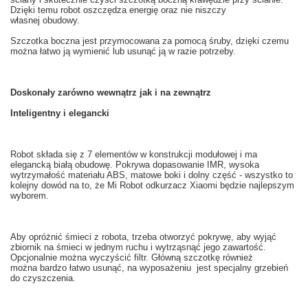
Dzięki temu robot oszczędza energię oraz nie niszczy
własnej obudowy.
Szczotka boczna
jest przymocowana
za pomocą śruby
,
dzięki czemu
można łatwo
ją
wymienić
lub usunąć
ją
w razie potrzeby.
Doskonały
zarówno wewnątrz
jak i na zewnątrz
Inteligentny i
elegancki
Robot
składa się
z 7
elementów
w
konstrukcji modułowej
i ma
elegancką
białą
obudowę
.
Pokrywa
dopasowanie
IMR
, wysoka
wytrzymałość materiału
ABS,
matowe
boki
i dolny część
- wszystko to
kolejny dowód na to
, że
Mi
Robot odkurzacz
Xiaomi
będzie najlepszym
wyborem.
Aby opróżnić śmieci z
robota
, trzeba
otworzyć pokrywę
,
aby wyjąć
zbiornik na
śmieci w
jednym ruchu
i
wytrząsnąć
jego zawartość.
Opcjonalnie można
wyczyścić filtr
.
Główną
szczotkę
również
można bardzo
łatwo usunąć
, na wyposażeniu
jest specjalny
grzebień
do czyszczenia
.