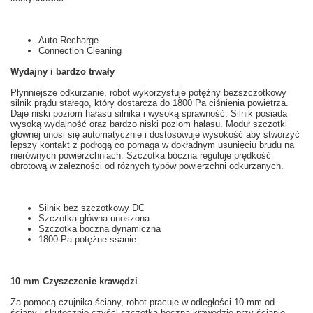
Auto Recharge
Connection Cleaning
Wydajny i bardzo trwały
Płynniejsze
odkurzanie
, robot
wykorzystuje
potężny
bezszczotkowy
silnik prądu stałego
, który dostarcza
do 1800
Pa
ciśnienia powietrza
.
Daje
niski
poziom hałasu
silnika
i wysoką sprawność
. Silnik posiada
wysoką wydajność oraz bardzo niski poziom hałasu. Moduł szczotki
głównej u
nosi się
automatycznie i dostosowuje
wysokość aby
stworzyć
lepszy kontakt z
podłogą
co pomaga w
dokładnym
usunięciu
brudu
na
nierównych powierzchniach.
Szczotka
boczna
reguluje prędkość
obrotową
w zależności od
różnych
typów powierzchni odkurzanych
.
Silnik bez szczotkowy
DC
Szczotka główna
unoszona
Szczotka boczna
dynamiczna
1800
Pa
potężne
ssanie
10
mm
Czyszczenie
krawędzi
Za pomocą czujnika ściany
, robot
pracuje w
odległości
10 mm od
ściany
i skutecznie
czyści
szczotką boczną
krawędzie
przy ścianie.