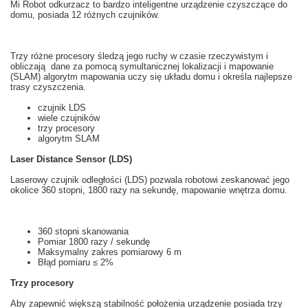
Mi
Robot odkurzacz
to
bardzo inteligentne
urządzenie czyszczące
do
domu, posiada 12
różnych
czujników.
Trzy różne
procesory
śledzą
jego ruchy
w czasie rzeczywistym
i
obliczają
dane za pomocą
symultanicznej lokalizacji i mapowanie
(
SLAM
)
algorytm
mapowania
uczy
się
układu
domu i
określa najlepsze
trasy
czyszczenia.
czujnik
LDS
wiele
czujników
trzy
procesory
algorytm
SLAM
Laser Distance Sensor (LDS)
Laserowy czujnik odległości
(
LDS
)
pozwala
robotowi
zeskanować
jego
okolice
360 stopni
, 1800
razy na sekundę
,
mapowanie
wnętrza
domu.
360 stopni
skanowania
Pomiar
1800
razy
/ sekundę
Maksymalny
zakres pomiarowy
6
m
Błąd pomiaru
≤
2%
Trzy
procesory
Aby zapewnić większą
stabilność
położenia
u
rządzenie posiada
trzy