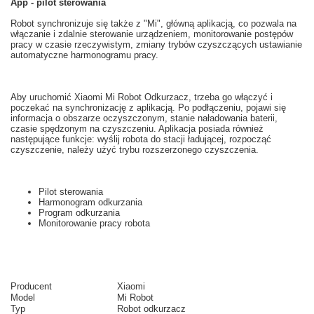
App - pilot sterowania
Robot
synchronizuje się
także z
"
Mi",
główną
aplikacją
, co pozwala na
włączanie i
zdalnie
sterowanie urządzeniem
, monitorowanie postępów
pracy
w czasie rzeczywistym
,
zmiany trybów
czyszczących
ustawianie
automatyczne
harmonogramu pracy.
Aby uruchomić
Xiaomi
Mi
Robot
Odkurzacz,
trzeba
go włączyć i
poczekać na
synchronizację z
aplikacją.
Po podłączeniu
,
pojawi się
informacja o
obszarze
oczyszczonym
,
stanie naładowania baterii
,
czasie
spędzonym na
czyszczeniu.
Aplikacja posiada
również
następujące funkcje
: wyślij
robota do
stacji ładującej
,
rozpocząć
czyszczenie
, należy użyć
trybu
rozszerzonego
czyszczenia
.
Pilot sterowania
Harmonogram odkurzania
Program odkurzania
Monitorowanie pracy robota
Producent
Xiaomi
Model
Mi Robot
Typ
Robot odkurzacz