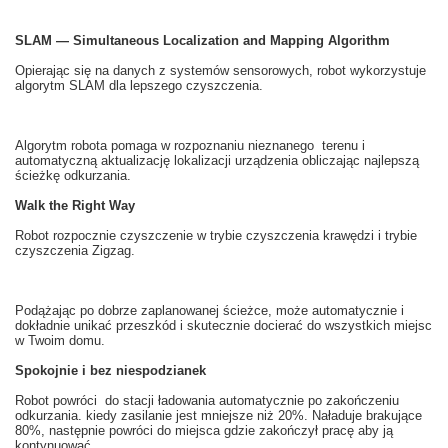
SLAM — Simultaneous Localization and Mapping Algorithm
Opierając się na
danych z
systemów
sensorowych
, robot
wykorzystuje
algorytm
SLAM
dla lepszego
czyszczenia.
Algorytm robota
pomaga
w rozpoznaniu
nieznanego
terenu i
automatyczną
aktualizację
lokalizacji
urządzenia obliczając
najlepszą
ścieżkę
odkurzania
.
Walk the Right Way
Robot
rozpocznie
czyszczenie
w
trybie
czyszczenia
krawędzi i
trybie
czyszczenia
Zigzag
.
Podążając po
dobrze zaplanowanej
ścieżce
, może automatycznie
i
dokładnie
unikać przeszkód
i skutecznie
docierać do wszystkich miejsc
w Twoim domu
.
Spokojnie i bez niespodzianek
Robot
powróci do stacji
ładowania
automatycznie
po zakończeniu
odkurzania
.
k
iedy zasilanie
jest mniejsze niż
20
%. Naładuje brakujące
80
%, następnie powróci do miejsca gdzie zakończył pracę aby ją
kontynuować.