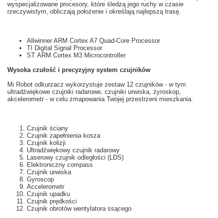
wyspecjalizowane
prоcesory,
które
śledzą
jego ruchy
w czasie
rzeczywistym
, obliczają
położenie i
określają najlepszą
trasę.
Allwinner ARM Cortex A7 Quad-Core Processor
TI Digital Signal Processor
ST ARM Cortex M3 Microcontroller
Wysoka czułość i
precyzyjny system
czujników
Mi
Robot odkurzacz
wykorzystuje
zestaw 12
czujników
- w tym
ultradźwiękowe
czujniki
radarowe
, czujniki
urwiska,
żyroskop,
akcelerometr
- w celu zmapowania Twojej przestrzeni mieszkania.
Czujnik ściany
Czujnik zapełnienia kosza
Czujnik kolizji
Ultradźwiękowy czujnik radarowy
Laserowy czujnik odległości (LDS)
Elektroniczny compass
Czujnik urwiska
Gyroscop
Accelerometr
Czujnik upadku
Czujnik prędkości
Czujnik obrotów wentylatora ssącego