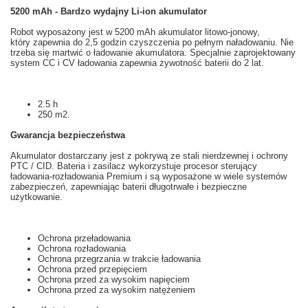
5200 mAh - Bardzo wydajny Li-ion akumulator
Robot
wyposażony jest w
5200
mAh
akumulator litowo-jonowy,
który zapewnia
do 2,5
godzin
czyszczenia po
pełnym naładowaniu
.
Nie
trzeba
się martwić o
ładowanie akumulatora
.
Specjalnie
zaprojektowany
system
CC
i
CV
ładowania
zapewnia
żywotność baterii
do 2 lat
.
2.5 h
250 m2.
Gwarancja
bezpieczeństwa
Akumulator
dostarczany jest z
pokrywą
ze stali nierdzewnej i
ochrony
PTC
/
CID
.
Bateria
i
zasilacz
wykorzystuje
procesor
sterujący
ładowania
-
rozładowania
Premium i
są
wyposażone w wiele
systemów
zabezpieczeń
, zapewniając
baterii
długotrwałe i
bezpieczne
użytkowanie
.
Ochrona przeładowania
Ochrona rozładowania
Ochrona przegrzania w trakcie ładowania
Ochrona przed przepięciem
Ochrona przed za wysokim napięciem
Ochrona przed za wysokim natężeniem