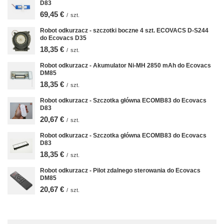
D83
69,45 €
/
szt.
Robot odkurzacz - szczotki boczne 4 szt. ECOVACS D-S244
do Ecovacs D35
18,35 €
/
szt.
Robot odkurzacz - Akumulator Ni-MH 2850 mAh do Ecovacs
DM85
18,35 €
/
szt.
Robot odkurzacz - Szczotka główna ECOMB83 do Ecovacs
D83
20,67 €
/
szt.
Robot odkurzacz - Szczotka główna ECOMB83 do Ecovacs
D83
18,35 €
/
szt.
Robot odkurzacz - Pilot zdalnego sterowania do Ecovacs
DM85
20,67 €
/
szt.