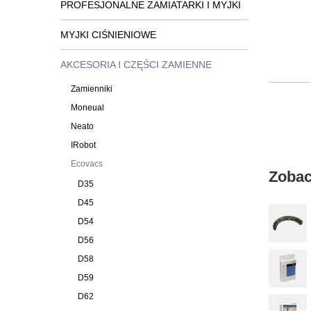
PROFESJONALNE ZAMIATARKI I MYJKI
MYJKI CIŚNIENIOWE
AKCESORIA I CZĘŚCI ZAMIENNE
Zamienniki
Moneual
Neato
IRobot
Ecovacs
Zobac
D35
D45
D54
D56
D58
D59
D62