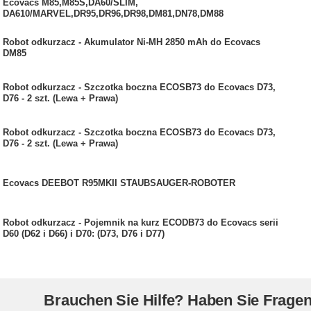
Ecovacs M85,M85S,DA60/SLIM,
DA610/MARVEL,DR95,DR96,DR98,DM81,DN78,DM88
Robot odkurzacz - Akumulator Ni-MH 2850 mAh do Ecovacs
DM85
Robot odkurzacz - Szczotka boczna ECOSB73 do Ecovacs D73,
D76 - 2 szt. (Lewa + Prawa)
Robot odkurzacz - Szczotka boczna ECOSB73 do Ecovacs D73,
D76 - 2 szt. (Lewa + Prawa)
Ecovacs DEEBOT R95MKII STAUBSAUGER-ROBOTER
Robot odkurzacz - Pojemnik na kurz ECODB73 do Ecovacs serii
D60 (D62 i D66) i D70: (D73, D76 i D77)
Brauchen Sie Hilfe? Haben Sie Frage