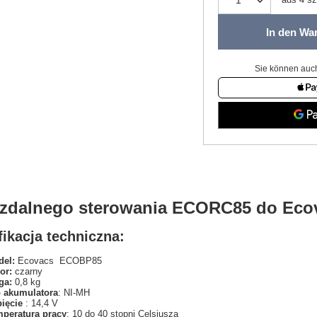
In den Wa
Sie können auch
t zdalnego sterowania ECORC85 do Ec
ikacja techniczna:
el:
Ecovacs ECOBP85
or:
czarny
ga:
0,8 kg
 akumulatora
: NI-MH
pięcie
: 14,4 V
peratura pracy
: 10 do 40 stopni Celsjusza