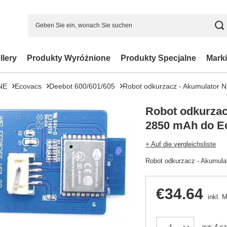
llery
Produkty Wyróżnione
Produkty Specjalne
Marki
NE
Ecovacs
Deebot 600/601/605
Robot odkurzacz - Akumulator
Robot odkurzac
2850 mAh do E
+ Auf die vergleichsliste
Robot odkurzacz - Akumul
€34.64
inkl. 
aus
4
sz