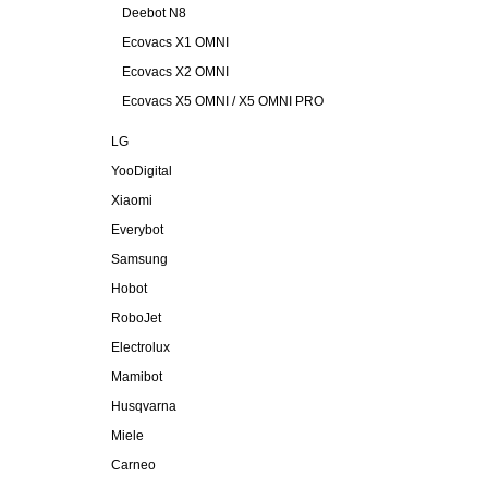
Deebot N8
Ecovacs X1 OMNI
Ecovacs X2 OMNI
Ecovacs X5 OMNI / X5 OMNI PRO
LG
YooDigital
Xiaomi
Everybot
Samsung
Hobot
RoboJet
Electrolux
Mamibot
Husqvarna
Miele
Carneo