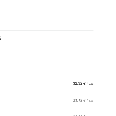
S
32,32 €
/
szt.
13,72 €
/
szt.