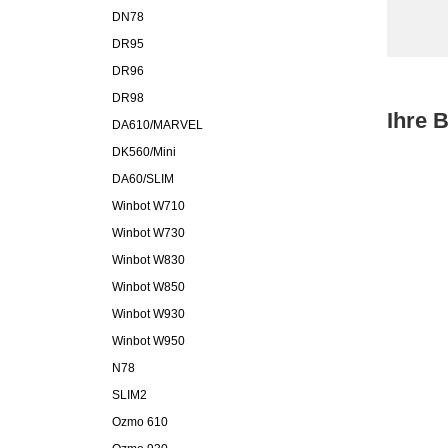
DN78
DR95
DR96
DR98
Ihre 
DA610/MARVEL
DK560/Mini
DA60/SLIM
Winbot W710
Winbot W730
Winbot W830
Winbot W850
Winbot W930
Winbot W950
N78
SLIM2
Ozmo 610