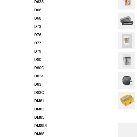
D63S
D66
D68
D73
D76
D77
D79
D80
D80C
D82e
D83
D83C
DM81
DM82
DM85
DM85S
DM88