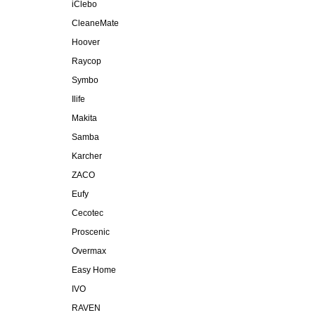
iClebo
CleaneMate
Hoover
Raycop
Symbo
Ilife
Makita
Samba
Karcher
ZACO
Eufy
Cecotec
Proscenic
Overmax
Easy Home
IVO
RAVEN