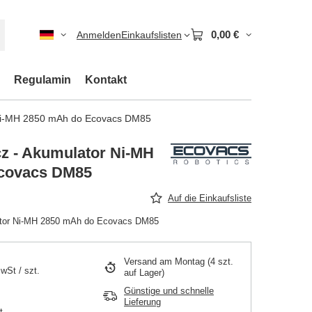
0,00 €
Anmelden
Einkaufslisten
Regulamin
Kontakt
 Ni-MH 2850 mAh do Ecovacs DM85
z - Akumulator Ni-MH
covacs DM85
Auf die Einkaufsliste
ator Ni-MH 2850 mAh do Ecovacs DM85
Versand
am Montag
(4 szt.
MwSt
/
szt.
auf Lager)
Günstige und schnelle
Lieferung
t.