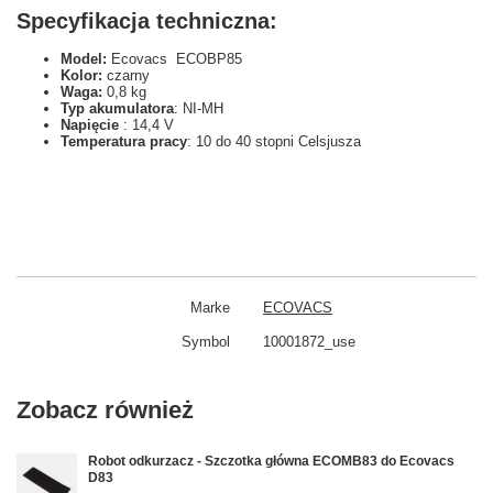
Specyfikacja techniczna:
Model:
Ecovacs ECOBP85
Kolor:
czarny
Waga:
0,8 kg
Typ akumulatora
: NI-MH
Napięcie
: 14,4 V
Temperatura pracy
: 10 do 40 stopni Celsjusza
Marke
ECOVACS
Symbol
10001872_use
Zobacz również
Robot odkurzacz - Szczotka główna ECOMB83 do Ecovacs
D83