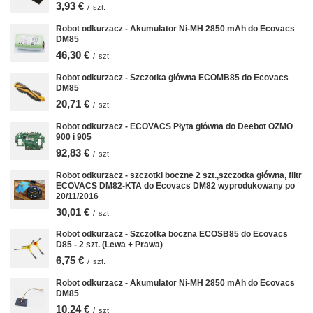
3,93 €
/
szt.
Robot odkurzacz - Akumulator Ni-MH 2850 mAh do Ecovacs
DM85
46,30 €
/
szt.
Robot odkurzacz - Szczotka główna ECOMB85 do Ecovacs
DM85
20,71 €
/
szt.
Robot odkurzacz - ECOVACS Płyta główna do Deebot OZMO
900 i 905
92,83 €
/
szt.
Robot odkurzacz - szczotki boczne 2 szt.,szczotka główna, filtr
ECOVACS DM82-KTA do Ecovacs DM82 wyprodukowany po
20/11/2016
30,01 €
/
szt.
Robot odkurzacz - Szczotka boczna ECOSB85 do Ecovacs
D85 - 2 szt. (Lewa + Prawa)
6,75 €
/
szt.
Robot odkurzacz - Akumulator Ni-MH 2850 mAh do Ecovacs
DM85
10,24 €
/
szt.