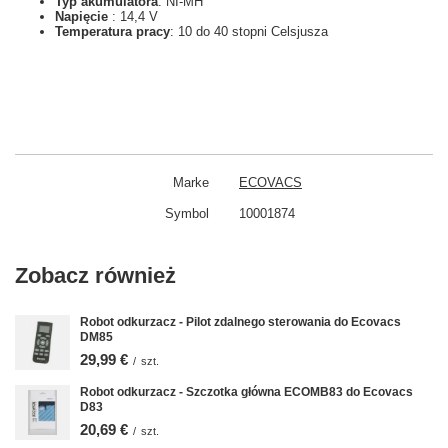
Typ akumulatora
: NI-MH
Napięcie
: 14,4 V
Temperatura pracy
: 10 do 40 stopni Celsjusza
Marke
ECOVACS
Symbol
10001874
Zobacz również
Robot odkurzacz - Pilot zdalnego sterowania do Ecovacs
DM85
29,99 €
/
szt.
Robot odkurzacz - Szczotka główna ECOMB83 do Ecovacs
D83
20,69 €
/
szt.