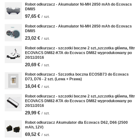
Robot odkurzacz - Akumulator Ni-MH 2850 mAh do Ecovacs
DM85
97,65 €
/
szt.
Robot odkurzacz - Akumulator Ni-MH 2850 mAh do Ecovacs
DM85
23,02 €
/
szt.
Robot odkurzacz - szczotki boczne 2 szt.,szczotka główna, filtr
ECOVACS DM82-KTA do Ecovacs DM82 wyprodukowany po
20/11/2016
20,69 €
/
szt.
Robot odkurzacz - Szczotka boczna ECOSB73 do Ecovacs
D73, D76 - 2 szt. (Lewa + Prawa)
16,04 €
/
szt.
Robot odkurzacz - szczotki boczne 2 szt.,szczotka główna, filtr
ECOVACS DM82-KTA do Ecovacs DM82 wyprodukowany po
20/11/2016
29,99 €
/
szt.
Robot odkurzacz Akumulator dla Ecovacs D62, D66 (2500
mAh, 12V)
69,52 €
/
szt.