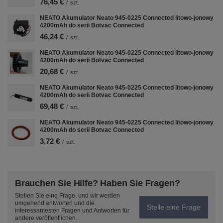
76,45 €
/
szt.
fungování funkcí ze sociálních médií a
ke zlepšení a přizpůsobení obsahu a
NEATO Akumulator Neato 945-0225 Connected litowo-jonowy
4200mAh do serii Botvac Connected
reklam. Se souhlasem můžeme také
46,24 €
předávat marketingovým platformám
/
szt.
některé osobní údaje pro marketingové
NEATO Akumulator Neato 945-0225 Connected litowo-jonowy
účely.
4200mAh do serii Botvac Connected
20,68 €
Zjistit více
/
szt.
NEATO Akumulator Neato 945-0225 Connected litowo-jonowy
4200mAh do serii Botvac Connected
69,48 €
/
szt.
NEATO Akumulator Neato 945-0225 Connected litowo-jonowy
4200mAh do serii Botvac Connected
3,72 €
/
szt.
Brauchen Sie Hilfe? Haben Sie Fragen?
Stellen Sie eine Frage, und wir werden
umgehend antworten und die
Stelle eine Frage
interessantesten Fragen und Antworten für
andere veröffentlichen.