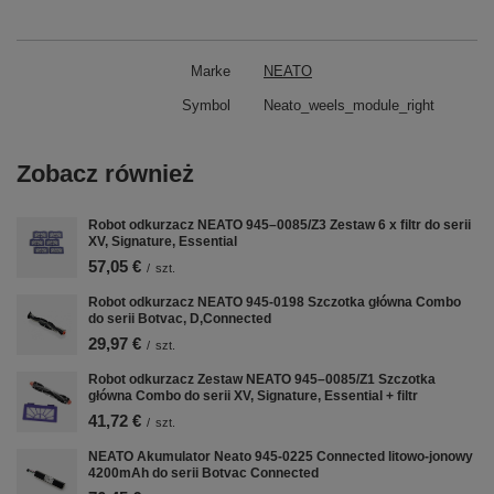
Marke
NEATO
Symbol
Neato_weels_module_right
Zobacz również
Robot odkurzacz NEATO 945–0085/Z3 Zestaw 6 x filtr do serii
XV, Signature, Essential
57,05 €
/
szt.
Robot odkurzacz NEATO 945-0198 Szczotka główna Combo
do serii Botvac, D,Connected
29,97 €
/
szt.
Nastavení cookies a
Robot odkurzacz Zestaw NEATO 945–0085/Z1 Szczotka
osobních údajů
główna Combo do serii XV, Signature, Essential + filtr
41,72 €
/
szt.
Soubory cookie používáme ke
shromažďování a analýze informací o
NEATO Akumulator Neato 945-0225 Connected litowo-jonowy
4200mAh do serii Botvac Connected
výkonu a používání webu, zajištění