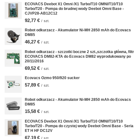
ECOVACS Deebot X1 Omni /X1 Turbo/T10 OMNI/T10/T10
Turbo/T20 - Pompa do brudnej wody Deebot Omni Base -
CJVP28-AB12C12
92,77 €
/
szt.
Robot odkurzacz - Akumulator Ni-MH 2850 mAh do Ecovacs
DM85
46,27 €
/
szt.
Robot odkurzacz - szczotki boczne 2 szt.,szczotka główna, filtr
ECOVACS DM82-KTA do Ecovacs DM82 wyprodukowany po
20/11/2016
69,52 €
/
szt.
Ecovacs Ozmo 950/920 sucker
57,89 €
/
szt.
Robot odkurzacz - Akumulator Ni-MH 2850 mAh do Ecovacs
DM85
15,58 €
/
szt.
ECOVACS Deebot X1 Omni /X1 Turbo/T10 OMNI/T10/T10
Turbo/T20 - Pompa do czystej wody Deebot Omni Base - Seria
ET H HF DC12V
67,19 €
/
szt.