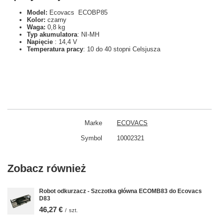
Model:
Ecovacs ECOBP85
Kolor:
czarny
Waga:
0,8 kg
Typ akumulatora
: NI-MH
Napięcie
: 14,4 V
Temperatura pracy
: 10 do 40 stopni Celsjusza
Marke
ECOVACS
Symbol
10002321
Zobacz również
Robot odkurzacz - Szczotka główna ECOMB83 do Ecovacs
D83
46,27 €
/
szt.