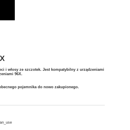
6X
i i włosy ze szczotek. Jest kompatybilny z urządzeniami
dzeniami 96X.
z obecnego pojemnika do nowo zakupionego.
fan_use