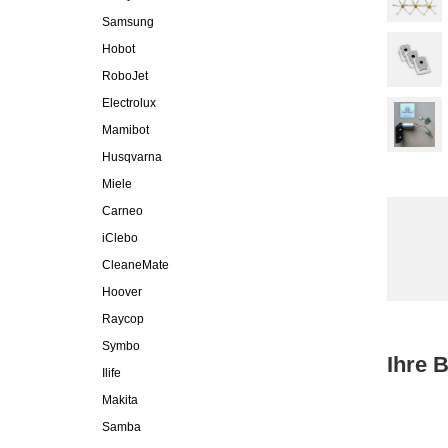
Samsung
Hobot
RoboJet
Electrolux
Mamibot
Husqvarna
Miele
Carneo
iClebo
CleaneMate
Hoover
Raycop
Symbo
Ihre 
Ilife
Makita
Samba