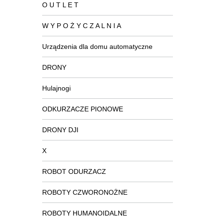
O U T L E T
W Y P O Ż Y C Z A L N I A
Urządzenia dla domu automatyczne
DRONY
Hulajnogi
ODKURZACZE PIONOWE
DRONY DJI
X
ROBOT ODURZACZ
ROBOTY CZWORONOŻNE
ROBOTY HUMANOIDALNE