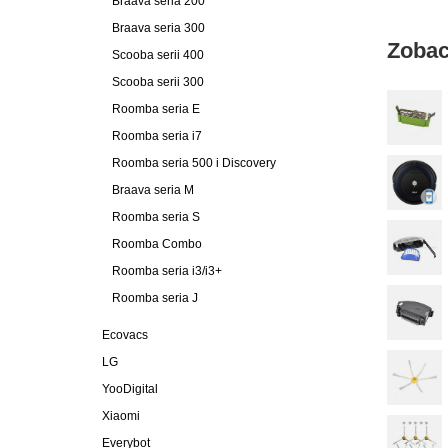
Braava seria 200
Braava seria 300
Zobac
Scooba serii 400
Scooba serii 300
Roomba seria E
Roomba seria i7
Roomba seria 500 i Discovery
Braava seria M
Roomba seria S
Roomba Combo
Roomba seria i3/i3+
Roomba seria J
Ecovacs
LG
YooDigital
Xiaomi
Everybot