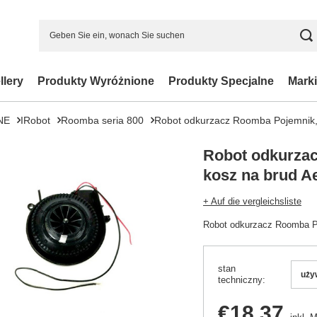
llery
Produkty Wyróżnione
Produkty Specjalne
Marki
NE
IRobot
Roomba seria 800
Robot odkurzacz Roomba Pojemnik, 
Robot odkurza
kosz na brud Ae
+ Auf die vergleichsliste
Robot odkurzacz Roomba Po
stan
uży
techniczny
€18.37