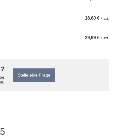
18,60 €
/
szt.
29,99 €
/
szt.
n?
Stelle eine Frage
die
en.
/5