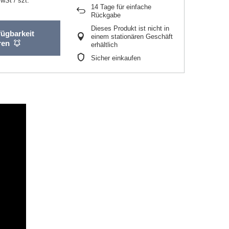
MwSt
/
szt.
14
Tage für einfache
Rückgabe
Dieses Produkt ist nicht in
fügbarkeit
einem stationären Geschäft
ren
erhältlich
Sicher einkaufen