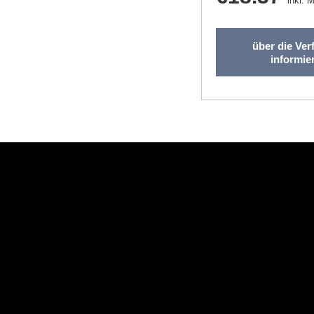
inkl. 
über die Ver
informie