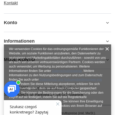
Kontakt
Konto
Informationen
Wir verwenden Cookies für das ordnungsgemäße Funktionieren der
Website, um soziale Funktionen anzubieten, den Datenverkehr zu
analysieren und Marketingaktivitäten durchzuführen - sowohl von uns
MOJE KONTO
als auch von unseren vertrauenswürdigen Partnern. Cookies werden
auch verwendet, um Werbung zu personalisieren. Weitere
Informationen finden Sie unter
Datenschutzhinweise
. Weitere
Informationen zu den Nutzungsbedingungen und zum Datenschutz
finden Sie auch unter
Datenschutz und Nutzungsbedingungen von
Google
. Indem Sie diese Mitteilung akzeptieren, erklären Sie sich
+48784454053
pawel.superrobot@gmail.com
damit einverstanden, dass sie auf Ihrem Computer gespeichert
werden. Sie können die Bedingungen für die Speicherung oder den
SUPERROBOT
,
ul. Parkowa 27
,
64-117
Gołanice
Zugriff auf sie festlegen, indem Sie auf die Registerkarte
„Zustimmungen konfigurieren“ klicken. Sie können Ihre Einwilligung
jederzeit widerrufen, indem Sie die Cookies von Ihrem Browser auf
dem jeweiligen Endgerät löschen.
Im Shop präsentieren wir die Bruttopreise (inkl. MwSt.).