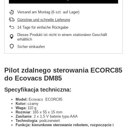
Versand
am Montag
(6 szt. auf Lager)
Günstige und schnelle Lieferung
14
Tage für einfache Rückgabe
Dieses Produkt ist nicht in einem stationären Geschäft
erhältlich
Sicher einkaufen
Pilot zdalnego sterowania ECORC85
do Ecovacs DM85
Specyfikacja techniczna:
Model:
Ecovacs ECORC85
Kolor:
czarny
Waga:
110 g
Rozmiar
: 165 x 55 x 15 mm
Zasilanie
: 2 x 1,5 V baterie typu AAA
Technologia
: podczerwień
Funkcje: kierunkowe sterowanie robotem, rozpoczęcie i