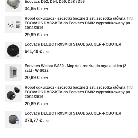
Ecovacs D52, D54, D56, D58 i D59
34,85 €
/
szt.
Robot odkurzacz - szczotki boczne 2 szt.,szczotka główna, filtr
ECOVACS DM82-KTA do Ecovacs DM82 wyprodukowany po
20/11/2016
29,99 €
/
szt.
Ecovacs DEEBOT R95MKII STAUBSAUGER-ROBOTER
641,48 €
/
szt.
Ecovacs Winbot W830 - Mop ściereczka do mycia okien (2
szt.) - W-S022
20,69 €
/
szt.
Robot odkurzacz - szczotki boczne 2 szt.,szczotka główna, filtr
ECOVACS DM82-KTA do Ecovacs DM82 wyprodukowany po
20/11/2016
20,69 €
/
szt.
Ecovacs DEEBOT R95MKII STAUBSAUGER-ROBOTER
278,77 €
/
szt.