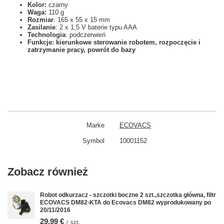
Kolor:
czarny
Waga:
110 g
Rozmiar
: 165 x 55 x 15 mm
Zasilanie
: 2 x 1,5 V baterie typu AAA
Technologia
: podczerwień
Funkcje: kierunkowe sterowanie robotem, rozpoczęcie i
zatrzymanie pracy, powrót do bazy
Marke
ECOVACS
Symbol
10001152
Zobacz również
Robot odkurzacz - szczotki boczne 2 szt.,szczotka główna, filtr
ECOVACS DM82-KTA do Ecovacs DM82 wyprodukowany po
20/11/2016
29,99 €
/
szt.