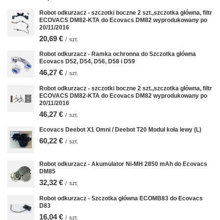
Robot odkurzacz - szczotki boczne 2 szt.,szczotka główna, filtr
ECOVACS DM82-KTA do Ecovacs DM82 wyprodukowany po
20/11/2016
20,69 €
/
szt.
Robot odkurzacz - Ramka ochronna do Szczotka główna
Ecovacs D52, D54, D56, D58 i D59
46,27 €
/
szt.
Robot odkurzacz - szczotki boczne 2 szt.,szczotka główna, filtr
ECOVACS DM82-KTA do Ecovacs DM82 wyprodukowany po
20/11/2016
46,27 €
/
szt.
Ecovacs Deebot X1 Omni / Deebot T20 Moduł koła lewy (L)
60,22 €
/
szt.
Robot odkurzacz - Akumulator Ni-MH 2850 mAh do Ecovacs
DM85
32,32 €
/
szt.
Robot odkurzacz - Szczotka główna ECOMB83 do Ecovacs
D83
16,04 €
/
szt.