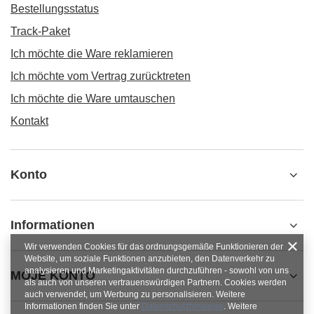
Bestellungsstatus
Track-Paket
Ich möchte die Ware reklamieren
Ich möchte vom Vertrag zurücktreten
Ich möchte die Ware umtauschen
Kontakt
Konto
Informationen
Wir verwenden Cookies für das ordnungsgemäße Funktionieren der
Website, um soziale Funktionen anzubieten, den Datenverkehr zu
analysieren und Marketingaktivitäten durchzuführen - sowohl von uns
MOJE KONTO
als auch von unseren vertrauenswürdigen Partnern. Cookies werden
auch verwendet, um Werbung zu personalisieren. Weitere
Informationen finden Sie unter
Datenschutzhinweise
. Weitere