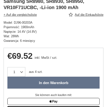
Samsung SR8980, SR8930, SR8950,
VR10F71UCBC, -Li-ion 1900 mAh
+ Auf die vergleichsliste
Auf die Einkaufsliste
Model: DJ96-00203A
Pojemność: 1900mAh
Napięcie: 14.4V (14.8V)
Wat: 28Wh
Gwarancja: 6 miesięcy
€69.52
inkl. MwSt
/
szt.
aus
4
szt.
In den Warenkorb
Sie können auch kaufen mit: