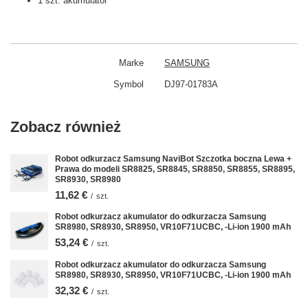
1 szt. akumulator
Marke
SAMSUNG
Symbol
DJ97-01783A
Zobacz również
Robot odkurzacz Samsung NaviBot Szczotka boczna Lewa +
Prawa do modeli SR8825, SR8845, SR8850, SR8855, SR8895,
SR8930, SR8980
11,62 €
/
szt.
Robot odkurzacz akumulator do odkurzacza Samsung
SR8980, SR8930, SR8950, VR10F71UCBC, -Li-ion 1900 mAh
53,24 €
/
szt.
Robot odkurzacz akumulator do odkurzacza Samsung
SR8980, SR8930, SR8950, VR10F71UCBC, -Li-ion 1900 mAh
32,32 €
/
szt.