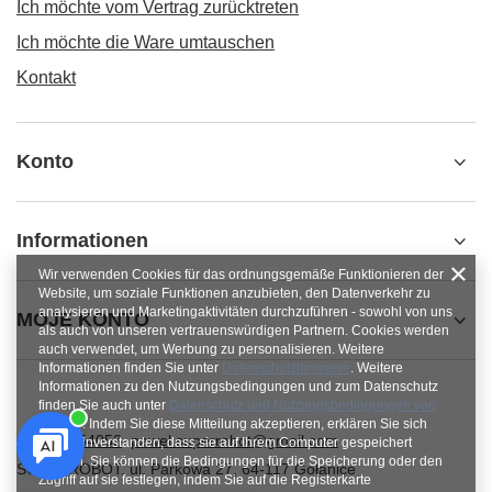
Ich möchte vom Vertrag zurücktreten
Ich möchte die Ware umtauschen
Kontakt
Konto
Informationen
Wir verwenden Cookies für das ordnungsgemäße Funktionieren der
Website, um soziale Funktionen anzubieten, den Datenverkehr zu
analysieren und Marketingaktivitäten durchzuführen - sowohl von uns
MOJE KONTO
als auch von unseren vertrauenswürdigen Partnern. Cookies werden
auch verwendet, um Werbung zu personalisieren. Weitere
Informationen finden Sie unter
Datenschutzhinweise
. Weitere
Informationen zu den Nutzungsbedingungen und zum Datenschutz
finden Sie auch unter
Datenschutz und Nutzungsbedingungen von
Google
. Indem Sie diese Mitteilung akzeptieren, erklären Sie sich
+48784454053
pawel.superrobot@gmail.com
damit einverstanden, dass sie auf Ihrem Computer gespeichert
werden. Sie können die Bedingungen für die Speicherung oder den
SUPERROBOT
,
ul. Parkowa 27
,
64-117
Gołanice
Zugriff auf sie festlegen, indem Sie auf die Registerkarte