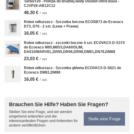
Turbo/T20 - Pompa do brudnej wody Deebot Omni Base -
CJVP28-AB12C12
46,30 €
/
szt.
Robot odkurzacz - Szczotka boczna ECOSB73 do Ecovacs
D73, D76 - 2 szt. (Lewa + Prawa)
16,05 €
/
szt.
Robot odkurzacz - szczotki boczne 4 szt. ECOVACS D-S374
do Ecovacs M85,M85S,DA60/SLIM,
DA610/MARVEL,DR95,DR96,DR98,DM81,DN78,DM88
23,03 €
/
szt.
Robot odkurzacz - Szczotka główna ECOVACS D-S821 do
Ecovacs DM81,DM88
16,05 €
/
szt.
Brauchen Sie Hilfe? Haben Sie Fragen?
Stellen Sie eine Frage, und wir werden
umgehend antworten und die
Stelle eine Frage
interessantesten Fragen und Antworten für
andere veröffentlichen.