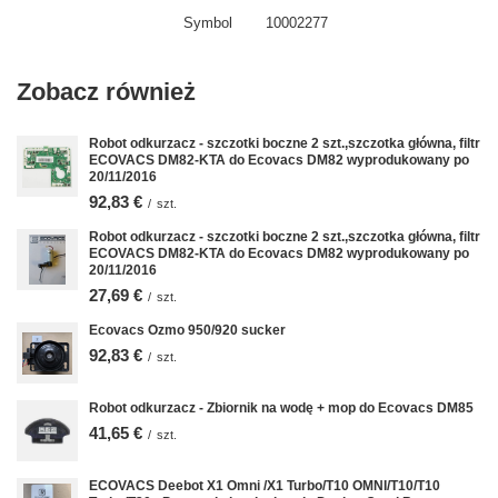
Symbol
10002277
Zobacz również
Robot odkurzacz - szczotki boczne 2 szt.,szczotka główna, filtr
ECOVACS DM82-KTA do Ecovacs DM82 wyprodukowany po
20/11/2016
92,83 €
/
szt.
Robot odkurzacz - szczotki boczne 2 szt.,szczotka główna, filtr
ECOVACS DM82-KTA do Ecovacs DM82 wyprodukowany po
20/11/2016
27,69 €
/
szt.
Ecovacs Ozmo 950/920 sucker
92,83 €
/
szt.
Robot odkurzacz - Zbiornik na wodę + mop do Ecovacs DM85
41,65 €
/
szt.
ECOVACS Deebot X1 Omni /X1 Turbo/T10 OMNI/T10/T10