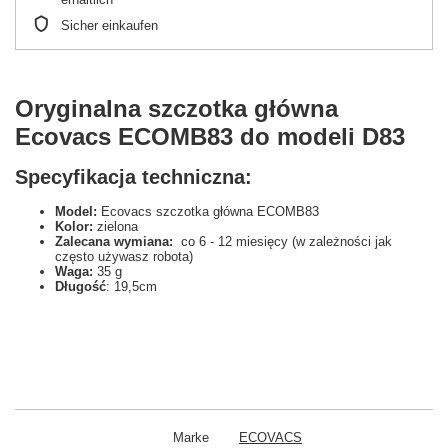
Sicher einkaufen
Oryginalna szczotka główna
Ecovacs ECOMB83 do modeli D83
Specyfikacja techniczna:
Model:
Ecovacs szczotka główna ECOMB83
Kolor:
zielona
Zalecana wymiana:
co 6 - 12 miesięcy (w zależności jak
często używasz robota)
Waga:
35 g
Długość
: 19,5cm
Marke
ECOVACS