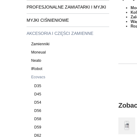
PROFESJONALNE ZAMIATARKI I MYJKI
Mod
Kol
Zal
MYJKI CIŚNIENIOWE
Wa
Ro
AKCESORIA I CZĘŚCI ZAMIENNE
Zamienniki
Moneual
Neato
IRobot
Ecovacs
D35
D45
D54
Zobac
D56
D58
D59
D62