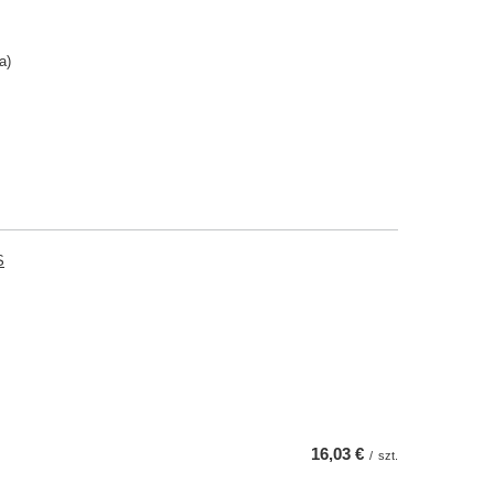
a)
S
16,03 €
/
szt.