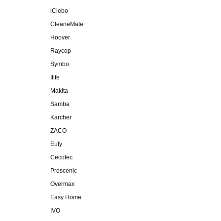
iClebo
CleaneMate
Hoover
Raycop
Symbo
Ilife
Makita
Samba
Karcher
ZACO
Eufy
Cecotec
Proscenic
Overmax
Easy Home
IVO