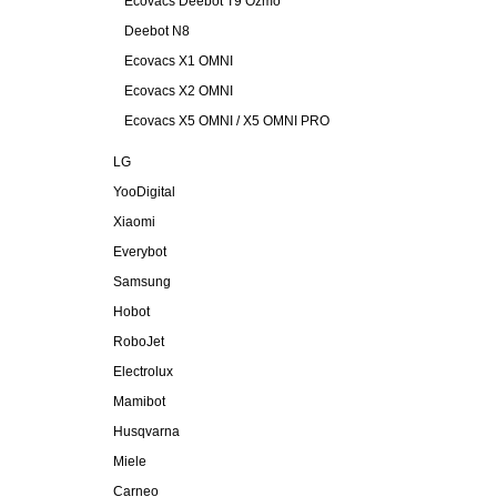
Ecovacs Deebot T9 Ozmo
Deebot N8
Ecovacs X1 OMNI
Ecovacs X2 OMNI
Ecovacs X5 OMNI / X5 OMNI PRO
LG
YooDigital
Xiaomi
Everybot
Samsung
Hobot
RoboJet
Electrolux
Mamibot
Husqvarna
Miele
Carneo