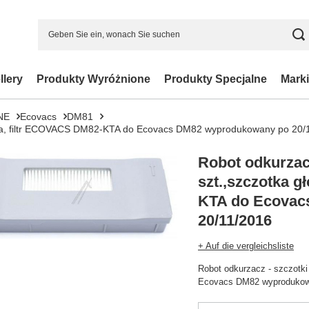
llery
Produkty Wyróżnione
Produkty Specjalne
Marki
NE
Ecovacs
DM81
ówna, filtr ECOVACS DM82-KTA do Ecovacs DM82 wyprodukowany po 20/
Robot odkurzacz
szt.,szczotka 
KTA do Ecovac
20/11/2016
+ Auf die vergleichsliste
Robot odkurzacz - szczotk
Ecovacs DM82 wyprodukow