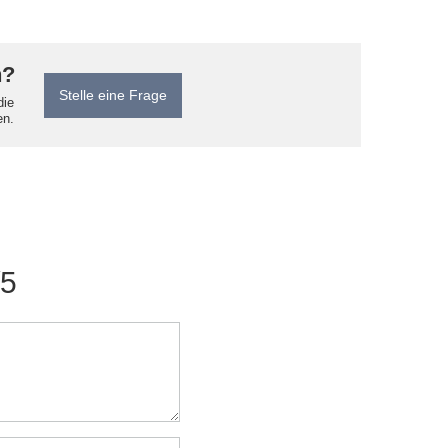
n?
Stelle eine Frage
die
en.
/5