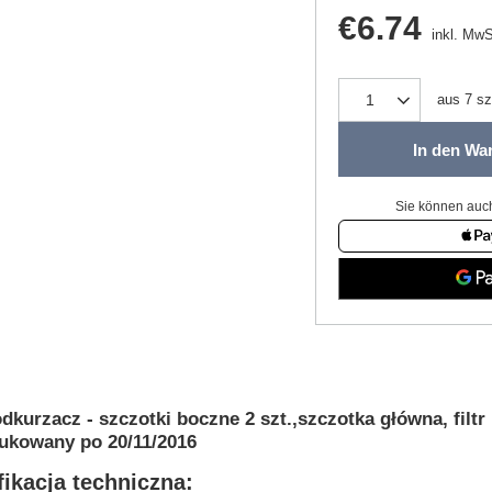
€6.74
inkl. MwS
aus
7
sz
In den Wa
Sie können auch
dkurzacz - szczotki boczne 2 szt.,szczotka główna, f
ukowany po 20/11/2016
ikacja techniczna: