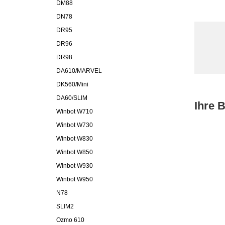
DM88
DN78
DR95
DR96
DR98
DA610/MARVEL
DK560/Mini
DA60/SLIM
Ihre 
Winbot W710
Winbot W730
Winbot W830
Winbot W850
Winbot W930
Winbot W950
N78
SLIM2
Ozmo 610