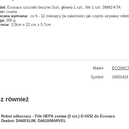
el:
Ecovacs szczotki boczne 2szt, główna 1 szt., filtr 1 szt. DM82-KTA
or:
czarny
ecana wymiana:
co 6 - 12 miesięcy (w zależności jak często używasz robot
ga:
200 g
zmiar
: 2,0cm x 22 cm x 5,7cm
Marke
ECOVAC
Symbol
10001424
z również
Robot odkurzacz - Filtr HEPA zestaw (2 szt.) D-S652 do Ecovacs
Deebot: DA60/SLIM, DA610/MARVEL