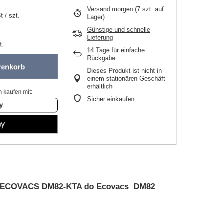
Versand
morgen
(7 szt. auf
t
/
szt.
Lager)
Günstige und schnelle
Lieferung
t.
14
Tage für einfache
Rückgabe
renkorb
Dieses Produkt ist nicht in
einem stationären Geschäft
erhältlich
 kaufen mit:
Sicher einkaufen
iltr ECOVACS DM82-KTA do Ecovacs DM82