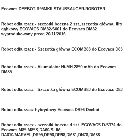
Ecovacs DEEBOT R95MKII STAUBSAUGER-ROBOTER
Robot odkurzacz - szczotki boczne 2 szt.,szczotka główna, filtr
gąbkowy ECOVACS DM82-S001 do Ecovacs DM82
wyprodukowany przed 20/11/2016
Robot odkurzacz - Szczotka główna ECOMB83 do Ecovacs D83
Robot odkurzacz - Akumulator Ni-MH 2850 mAh do Ecovacs
DM85
Robot odkurzacz - Szczotka główna ECOMB83 do Ecovacs D83
Robot odkurzacz hybrydowy Ecovacs DR96 Deebot
Robot odkurzacz - szczotki boczne 4 szt. ECOVACS D-S374 do
Ecovacs M85,M85S,DA60/SLIM,
DA610/MARVEL,DR95,DR96,DR98,DM81,DN78,DM88