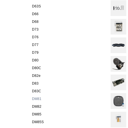
D63S
D66
D68
D73
D76
D77
D79
D80
D80C
D82e
D83
D83C
DM81
DM82
DM85
DM85S