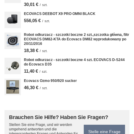
30,01 €
/
szt.
ECOVACS DEEBOT X9 PRO OMNI BLACK
556,05 €
/
szt.
Robot odkurzacz - szczotki boczne 2 szt.,szczotka główna, filtr
ECOVACS DM82-KTA do Ecovacs DM82 wyprodukowany po
20/11/2016
18,38 €
/
szt.
Robot odkurzacz - szczotki boczne 4 szt. ECOVACS D-S244
do Ecovacs D35
11,40 €
/
szt.
Ecovacs Ozmo 950/920 sucker
46,30 €
/
szt.
Brauchen Sie Hilfe? Haben Sie Fragen?
Stellen Sie eine Frage, und wir werden
umgehend antworten und die
Stelle eine Frage
interessantesten Fragen und Antworten für