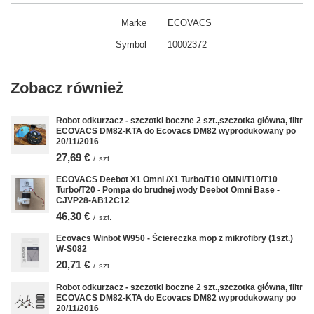
Marke
ECOVACS
Symbol
10002372
Zobacz również
Robot odkurzacz - szczotki boczne 2 szt.,szczotka główna, filtr
ECOVACS DM82-KTA do Ecovacs DM82 wyprodukowany po
20/11/2016
27,69 €
/
szt.
ECOVACS Deebot X1 Omni /X1 Turbo/T10 OMNI/T10/T10
Turbo/T20 - Pompa do brudnej wody Deebot Omni Base -
CJVP28-AB12C12
46,30 €
/
szt.
Ecovacs Winbot W950 - Ściereczka mop z mikrofibry (1szt.)
W-S082
20,71 €
/
szt.
Robot odkurzacz - szczotki boczne 2 szt.,szczotka główna, filtr
ECOVACS DM82-KTA do Ecovacs DM82 wyprodukowany po
20/11/2016