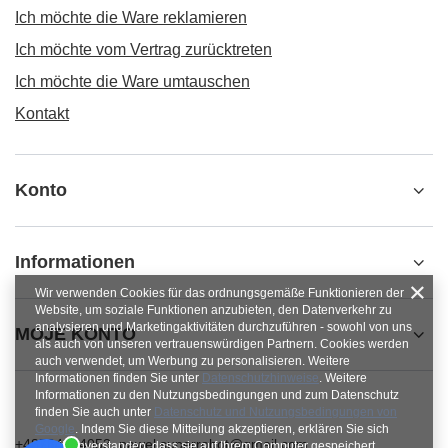
Ich möchte die Ware reklamieren
Ich möchte vom Vertrag zurücktreten
Ich möchte die Ware umtauschen
Kontakt
Konto
Informationen
Wir verwenden Cookies für das ordnungsgemäße Funktionieren der
Website, um soziale Funktionen anzubieten, den Datenverkehr zu
analysieren und Marketingaktivitäten durchzuführen - sowohl von uns
MOJE KONTO
als auch von unseren vertrauenswürdigen Partnern. Cookies werden
auch verwendet, um Werbung zu personalisieren. Weitere
Informationen finden Sie unter
Datenschutzhinweise
. Weitere
Informationen zu den Nutzungsbedingungen und zum Datenschutz
finden Sie auch unter
Datenschutz und Nutzungsbedingungen von
Google
. Indem Sie diese Mitteilung akzeptieren, erklären Sie sich
+48784454053
pawel.superrobot@gmail.com
damit einverstanden, dass sie auf Ihrem Computer gespeichert