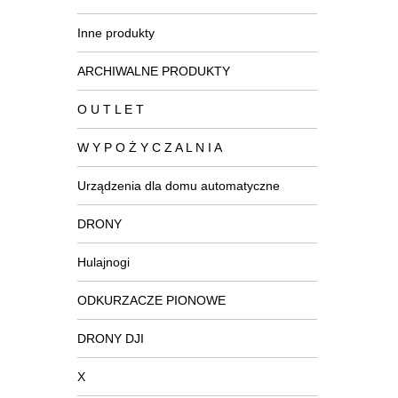
Inne produkty
ARCHIWALNE PRODUKTY
O U T L E T
W Y P O Ż Y C Z A L N I A
Urządzenia dla domu automatyczne
DRONY
Hulajnogi
ODKURZACZE PIONOWE
DRONY DJI
X