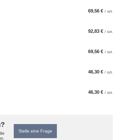
69,56 €
/
szt.
92,83 €
/
szt.
69,56 €
/
szt.
46,30 €
/
szt.
46,30 €
/
szt.
n?
Stelle eine Frage
die
en.