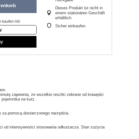
renkorb
Dieses Produkt ist nicht in
einem stationären Geschäft
erhältlich
 kaufen mit:
Sicher einkaufen
zem.
minutę
zapewnia
, że wszelkie
resztki
zebrane
od krawędzi
z
pojemnika na kurz
.
ę
za pomocą dostarczonego narzędzia
.
ci
od intensywności
stosowania
odkurzacza.
Stan
zużycia