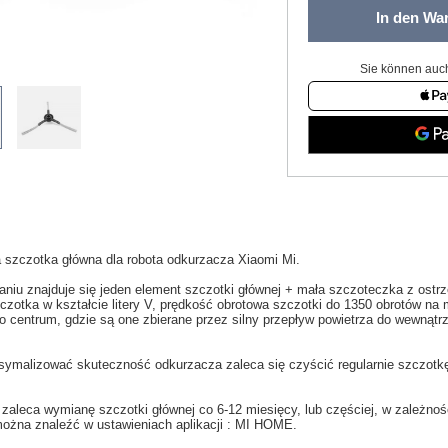
In den Wa
Sie können auch
a
szczotka
główna
dla
robota
odkurzacza
Xiaomi
Mi
.
aniu
znajduje się jeden
element
szczotki głównej
+
mała
szczoteczka
z ostr
czotka
w kształcie litery V,
prędkość obrotowa
szczotki do
1350
obrotów na 
o centrum,
gdzie są one zbierane przez
silny przepływ
powietrza do wewnątr
symalizować
skuteczność
odkurzacza
zaleca się
czyścić
regularnie szczotk
 zaleca wymianę szczotki głównej co
6-12
miesięcy
,
lub częściej
, w zależnoś
ożna znaleźć w
ustawieniach aplikacji
: MI HOME
.