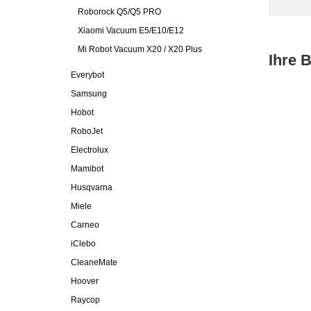
Roborock Q5/Q5 PRO
Xiaomi Vacuum E5/E10/E12
Mi Robot Vacuum X20 / X20 Plus
Ihre 
Everybot
Samsung
Hobot
RoboJet
Electrolux
Mamibot
Husqvarna
Miele
Carneo
iClebo
CleaneMate
Hoover
Raycop