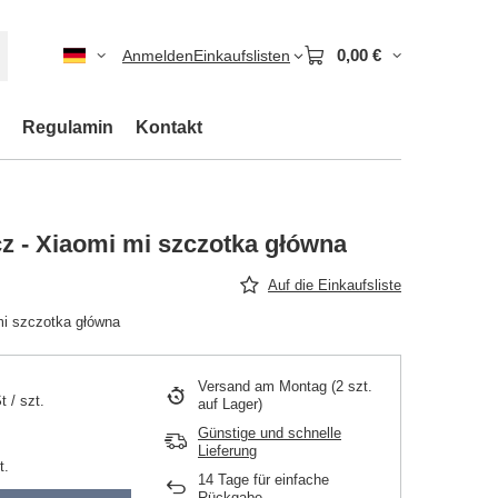
0,00 €
Anmelden
Einkaufslisten
Regulamin
Kontakt
z - Xiaomi mi szczotka główna
Auf die Einkaufsliste
mi szczotka główna
Versand
am Montag
(2 szt.
t
/
szt.
auf Lager)
Günstige und schnelle
Lieferung
t.
14
Tage für einfache
Rückgabe