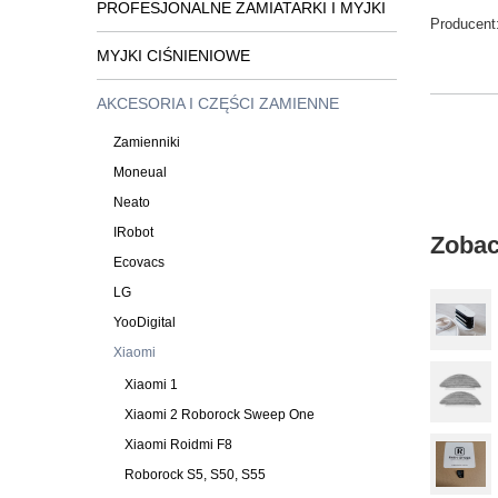
PROFESJONALNE ZAMIATARKI I MYJKI
Producent
MYJKI CIŚNIENIOWE
AKCESORIA I CZĘŚCI ZAMIENNE
Zamienniki
Moneual
Neato
IRobot
Zobac
Ecovacs
LG
YooDigital
Xiaomi
Xiaomi 1
Xiaomi 2 Roborock Sweep One
Xiaomi Roidmi F8
Roborock S5, S50, S55