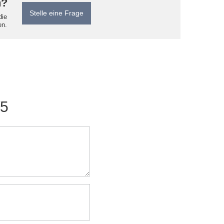
n?
Stelle eine Frage
die
en.
/5