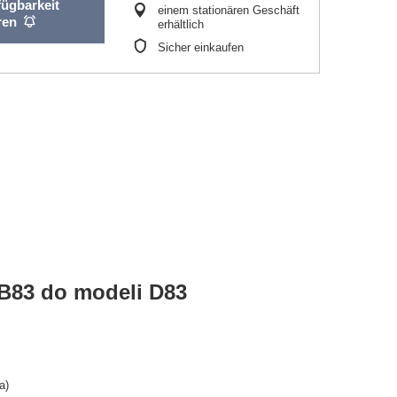
fügbarkeit
einem stationären Geschäft
ren
erhältlich
Sicher einkaufen
B83 do modeli D83
a)