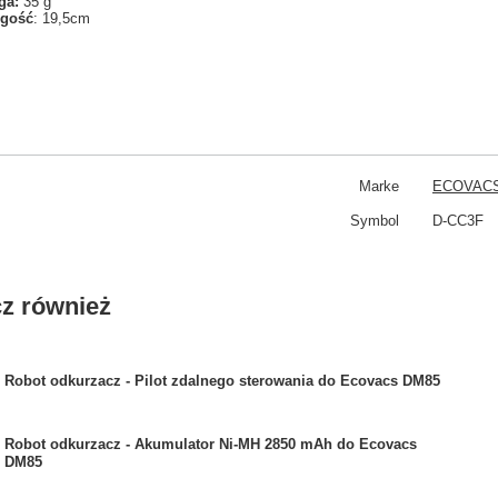
ga:
35 g
ugość
: 19,5cm
Marke
ECOVAC
Symbol
D-CC3F
z również
Robot odkurzacz - Pilot zdalnego sterowania do Ecovacs DM85
Robot odkurzacz - Akumulator Ni-MH 2850 mAh do Ecovacs
DM85