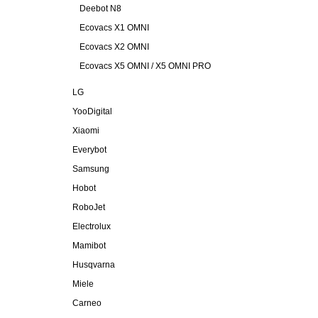
Deebot N8
Ecovacs X1 OMNI
Ecovacs X2 OMNI
Ecovacs X5 OMNI / X5 OMNI PRO
LG
YooDigital
Xiaomi
Everybot
Samsung
Hobot
RoboJet
Electrolux
Mamibot
Husqvarna
Miele
Carneo