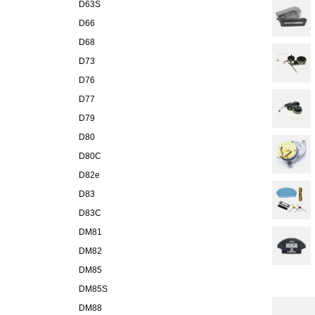
D63S
D66
D68
D73
D76
D77
D79
D80
D80C
D82e
D83
D83C
DM81
DM82
DM85
DM85S
DM88