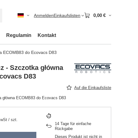
0,00 €
Anmelden
Einkaufslisten
Regulamin
Kontakt
wna ECOMB83 do Ecovacs D83
z - Szczotka główna
covacs D83
Auf die Einkaufsliste
ka główna ECOMB83 do Ecovacs D83
MwSt
/
szt.
14
Tage für einfache
Rückgabe
Dieses Produkt ist nicht in