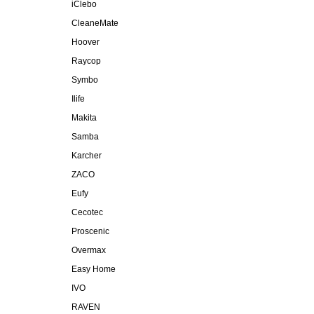
iClebo
CleaneMate
Hoover
Raycop
Symbo
Ilife
Makita
Samba
Karcher
ZACO
Eufy
Cecotec
Proscenic
Overmax
Easy Home
IVO
RAVEN