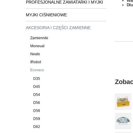
Wa
PROFESJONALNE ZAMIATARKI I MYJKI
Dł
MYJKI CIŚNIENIOWE
AKCESORIA I CZĘŚCI ZAMIENNE
Zamienniki
Moneual
Neato
IRobot
Ecovacs
D35
Zobac
D45
D54
D56
D58
D59
D62