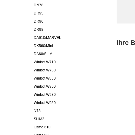
DN78
DR95
DR96
DR98
DA610/MARVEL
Ihre 
DK560/Mini
DA60/SLIM
Winbot W710
Winbot W730
Winbot W830
Winbot W850
Winbot W930
Winbot W950
N78
SLIM2
Ozmo 610