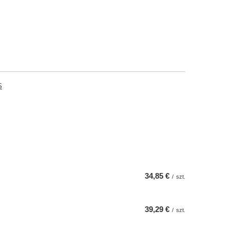
S
34,85 €
/
szt.
39,29 €
/
szt.