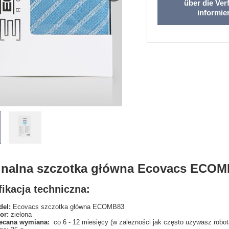
über die Ver
informie
inalna szczotka główna Ecovacs ECOM
ikacja techniczna:
el:
Ecovacs szczotka główna ECOMB83
or:
zielona
ecana wymiana:
co 6 - 12 miesięcy (w zależności jak często używasz robot