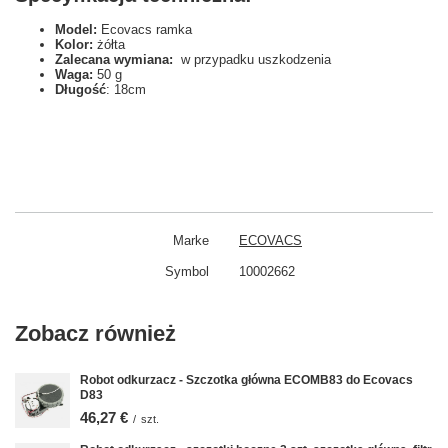
Model:
Ecovacs ramka
Kolor:
żółta
Zalecana wymiana:
w przypadku uszkodzenia
Waga:
50 g
Długość
: 18cm
Marke
ECOVACS
Symbol
10002662
Zobacz również
Robot odkurzacz - Szczotka główna ECOMB83 do Ecovacs
D83
46,27 €
/
szt.