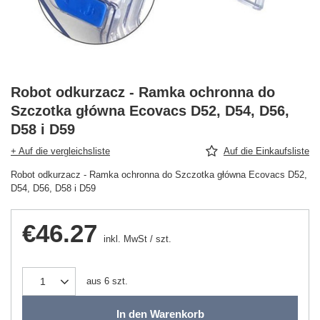
Robot odkurzacz - Ramka ochronna do
Szczotka główna Ecovacs D52, D54, D56,
D58 i D59
+ Auf die vergleichsliste
Auf die Einkaufsliste
Robot odkurzacz - Ramka ochronna do Szczotka główna Ecovacs D52,
D54, D56, D58 i D59
€46.27
inkl. MwSt
/
szt.
aus
6
szt.
In den Warenkorb