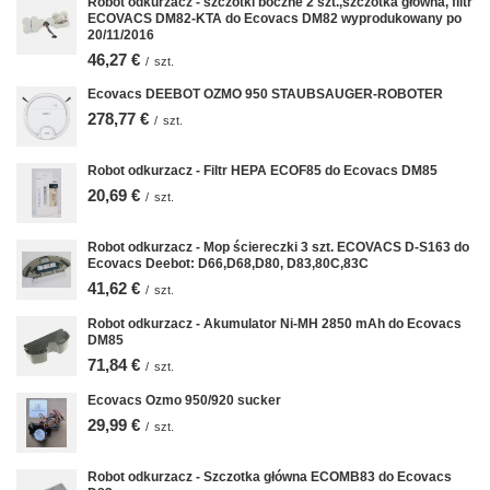
Robot odkurzacz - szczotki boczne 2 szt.,szczotka główna, filtr
ECOVACS DM82-KTA do Ecovacs DM82 wyprodukowany po
20/11/2016
46,27 €
/
szt.
Ecovacs DEEBOT OZMO 950 STAUBSAUGER-ROBOTER
278,77 €
/
szt.
Robot odkurzacz - Filtr HEPA ECOF85 do Ecovacs DM85
20,69 €
/
szt.
Robot odkurzacz - Mop ściereczki 3 szt. ECOVACS D-S163 do
Ecovacs Deebot: D66,D68,D80, D83,80C,83C
41,62 €
/
szt.
Robot odkurzacz - Akumulator Ni-MH 2850 mAh do Ecovacs
DM85
71,84 €
/
szt.
Ecovacs Ozmo 950/920 sucker
29,99 €
/
szt.
Robot odkurzacz - Szczotka główna ECOMB83 do Ecovacs