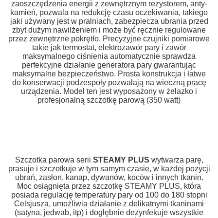
zaoszczędzenia energii z zewnętrznym rezystorem, anty-
kamień, pozwala na redukcję czasu oczekiwania, takiego
jaki używany jest w pralniach, zabezpiecza ubrania przed
zbyt dużym nawilżeniem i może być ręcznie regulowane
przez zewnętrzne pokrętło. Precyzyjne czujniki pomiarowe
takie jak termostat, elektrozawór pary i zawór
maksymalnego ciśnienia automatycznie sprawdza
perfekcyjne działanie generatora pary gwarantując
maksymalne bezpieczeństwo. Prosta konstrukcja i łatwe
do konserwacji podzespoły pozwalają na wieczną pracę
urządzenia. Model ten jest wyposażony w żelazko i
profesjonalną szczotkę parową (350 watt)
Szczotka parowa serii
STEAMY PLUS
wytwarza parę,
prasuje i szczotkuje w tym samym czasie, w każdej pozycji
ubrań, zasłon, kanap, dywanów, koców i innych tkanin.
Moc osiągnięta przez szczotkę
STEAMY PLUS
, która
posiada regulację temperatury pary od 100 do 180 stopni
Celsjusza, umożliwia działanie z delikatnymi tkaninami
(satyna, jedwab, itp) i dogłębnie dezynfekuje wszystkie