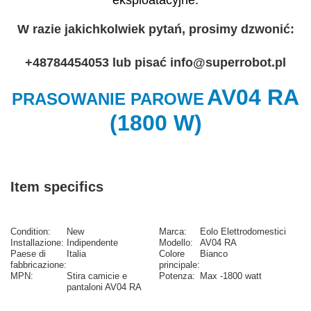
eksploatacyjne.
W razie jakichkolwiek pytań, prosimy dzwonić:
+48784454053 lub pisać info@superrobot.pl
AV04 RA
PRASOWANIE PAROWE
(1800 W)
Item specifics
Condition:
New
Marca:
Eolo Elettrodomestici
Installazione:
Indipendente
Modello:
AV04 RA
Paese di
Italia
Colore
Bianco
fabbricazione:
principale:
MPN:
Stira camicie e
Potenza:
Max -1800 watt
pantaloni AV04 RA