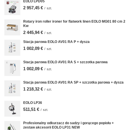
EOLO LPD05
2 957,45 €
/
szt.
Rotary iron roller ironer for flatwork linen EOLO MG01 80 cm 2
Kw
2 445,94 €
/
szt.
Stacja parowa EOLO AV01 RA P + dysza
1 002,09 €
/
szt.
Stacja parowa EOLO AV01 RA S + szczotka parowa
1 002,09 €
/
szt.
Stacja parowa EOLO AV01 RA SP + szczotka parowa + dysza
1 218,32 €
/
szt.
EOLO LP36
511,51 €
/
szt.
Profesionalny odkurzacz do sadzy i gorącego popiołu +
zestaw akcesorii EOLO LP31 NEW