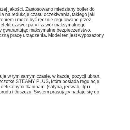
zej jakości. Zastosowano
miedziany bojler
do
a na redukcję czasu oczekiwania, takiego jaki
żeniem i może być ręcznie regulowane przez
t, elektrozawór pary i zawór maksymalnego
ary gwarantując maksymalne bezpieczeństwo.
eczną pracę urządzenia. Model ten jest wyposażony
kuje w tym samym czasie, w każdej pozycji ubrań,
szczotkę
STEAMY PLUS
, która posiada regulację
elikatnymi tkaninami (satyna, jedwab, itp) i
 brudu i tłuszczu. System prasujący nadaje się do