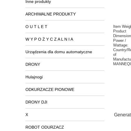
Inne produkty
ARCHIWALNE PRODUKTY
O U T L E T
Item Weig
Product
Dimension
W Y P O Ż Y C Z A L N I A
Power /
Wattage:
Country/R
Urządzenia dla domu automatyczne
of
Manufactu
MANNEQU
DRONY
Hulajnogi
ODKURZACZE PIONOWE
DRONY DJI
X
Generat
ROBOT ODURZACZ