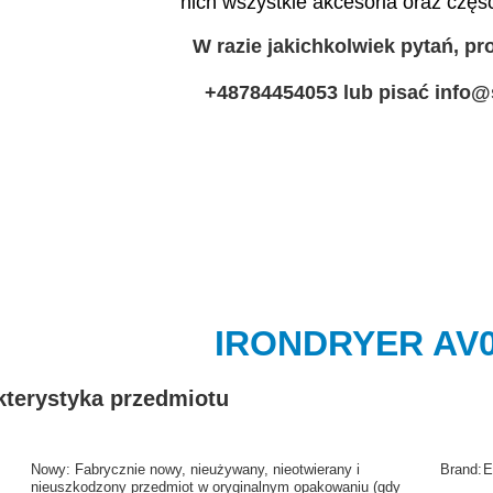
nich wszystkie akcesoria oraz częśc
W razie jakichkolwiek pytań, p
+48784454053 lub pisać info@
IRONDRYER AV0
kterystyka przedmiotu
Nowy:
Fabrycznie nowy, nieużywany, nieotwierany i
Brand:
E
nieuszkodzony przedmiot w oryginalnym opakowaniu (gdy