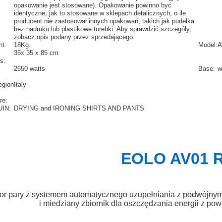
opakowanie jest stosowane). Opakowanie powinno być
identyczne, jak to stosowane w sklepach detalicznych, o ile
producent nie zastosował innych opakowań, takich jak pudełka
bez nadruku lub plastikowe torebki. Aby sprawdzić szczegóły,
zobacz opis podany przez sprzedającego.
ht:
18Kg.
Model:
A
35x 35 x 85 cm
s:
2650 watts
Base:
w
egion
Italy
re:
IN:
DRYING and IRONING SHIRTS AND PANTS
EOLO AV01 
or pary z systemem automatycznego uzupełniania z podwójnym
i miedziany zbiornik dla oszczędzania energii z po