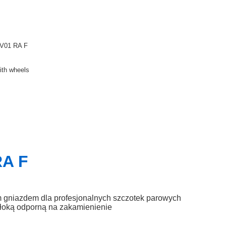
V01 RA F
ith wheels
RA F
 gniazdem dla profesjonalnych szczotek parowych
włoką odporną na zakamienienie