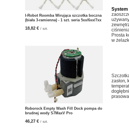
System 
zaoszczę
I-Robot Roomba Wirująca szczotka boczna
używany 
(biała 3-ramienna) - 1 szt. seria 5xx/6xx/7xx
zewnętrz
18,82 €
/
szt.
ciśnieni
Prosta k
w żelazk
Szczotka
zasłon, 
temperat
dogłębni
prasowa
Roborock Empty Wash Fill Dock pompa do
brudnej wody S7MaxV Pro
46,27 €
/
szt.