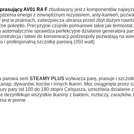
prasujący AV01 RA F
zbudowany jest z komponentów najwyżs
dzenia energii z zewnętrznym rezystorem, anty-kamień, pozwal
jest w pralniach, zabezpiecza ubrania przed zbyt dużym nawil
ne pokrętło. Precyzyjne czujniki pomiarowe takie jak termosta
a automatycznie sprawdza perfekcyjne działanie generatora p
onstrukcja i łatwe do konserwacji podzespoły pozwalają na wi
o i profesjonalną szczotkę parową (350 watt)
 parowa serii
STEAMY PLUS
wytwarza parę, prasuje i szczot
kanap, dywanów, koców i innych tkanin. Moc osiągnięta przez 
ury pary od 100 do 180 stopni Celsjusza, umożliwia działanie z d
e dezynfekuje wszystkie tkaniny z bakterii, roztoczy, zarazków,
nia w pionie