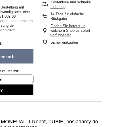
Kostenlose und schnelle
Lieferung
 Bestellung mit
twendig sein, eine
14
Tage für einfache
€1,002.09
.
Rückgabe
ormationen erhalten
ssung der
Finden Sie heraus, in
bschicken.
welchem Shop es sofort
verfügbar ist
Sicher einkaufen
t.
renkorb
 kaufen mit:
, MONEUAL, I-Robot, TUBIE, posiadamy do