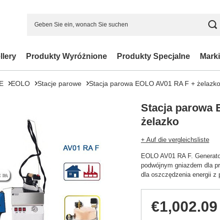
llery
Produkty Wyróżnione
Produkty Specjalne
Marki
E
EOLO
Stacje parowe
Stacja parowa EOLO AV01 RA F + żelazk
Stacja parowa
żelazko
+ Auf die vergleichsliste
EOLO AV01 RA F. Generato
podwójnym gniazdem dla pr
dla oszczędzenia energii z
€1,002.09