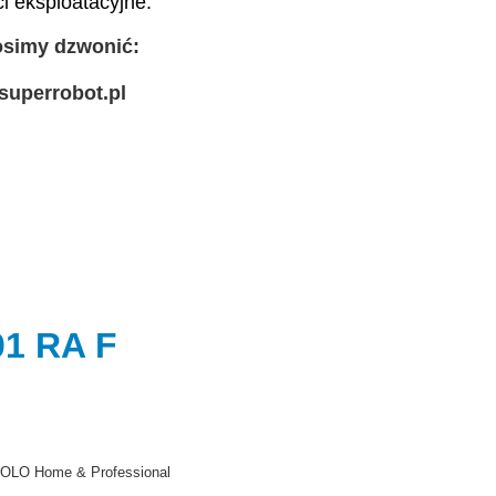
i eksploatacyjne.
rosimy dzwonić:
superrobot.pl
1 RA F
OLO Home & Professional