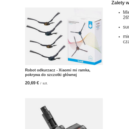
Zalety 
Mi
26
su
mi
cz
Robot odkurzacz - Xiaomi mi ramka,
pokrywa do szczotki głównej
20,69 €
/
szt.