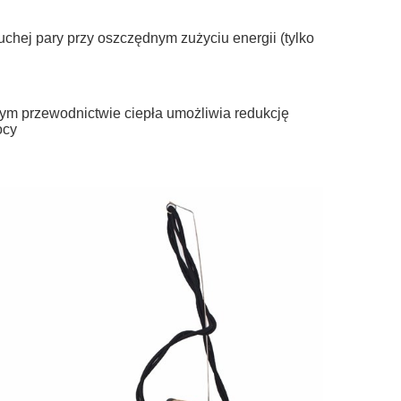
chej pary przy oszczędnym zużyciu energii (tylko
użym przewodnictwie ciepła umożliwia redukcję
ocy