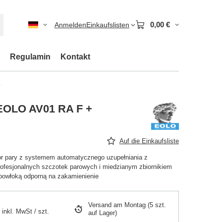
0,00 €
Anmelden
Einkaufslisten
Regulamin
Kontakt
o
 EOLO AV01 RA F +
Auf die Einkaufsliste
r pary z systemem automatycznego uzupełniania z
ofesjonalnych szczotek parowych i miedzianym zbiornikiem
 powłoką odporną na zakamienienie
Versand
am Montag
(5 szt.
inkl. MwSt
/
szt.
auf Lager)