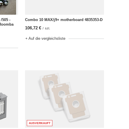
/505 -
Combo 10 MAX/j9+ motherboard 4835353-D
 Roomba
106,72 €
/
szt.
+ Auf die vergleichsliste
AUSVERKAUFT