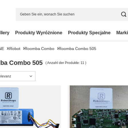
llery
Produkty Wyróżnione
Produkty Specjalne
Marki
NE
IRobot
Roomba Combo
Roomba Combo 505
ba Combo 505
( Anzahl der Produkte:
11
)
ng ändern
elevanz