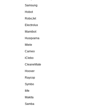
Samsung
Hobot
RoboJet
Electrolux
Mamibot
Husqvarna
Miele
Carneo
iClebo
CleaneMate
Hoover
Raycop
Symbo
Ilife
Makita
Samba