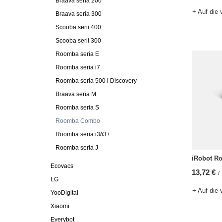
Braava seria 200
+ Auf die 
Braava seria 300
Scooba serii 400
Scooba serii 300
Roomba seria E
Roomba seria i7
Roomba seria 500 i Discovery
Braava seria M
Roomba seria S
Roomba Combo
Roomba seria i3/i3+
Roomba seria J
iRobot R
Ecovacs
13,72 €
/
LG
+ Auf die 
YooDigital
Xiaomi
Everybot