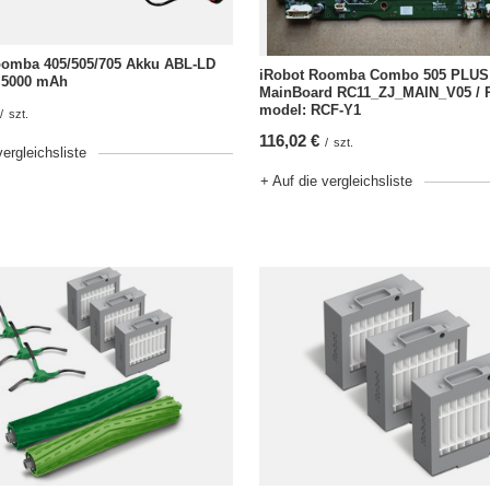
oomba 405/505/705 Akku ABL-LD
iRobot Roomba Combo 505 PLUS 
) 5000 mAh
MainBoard RC11_ZJ_MAIN_V05 /
model: RCF-Y1
/
szt.
116,02 €
/
szt.
vergleichsliste
+ Auf die vergleichsliste