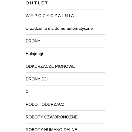
O U T L E T
W Y P O Ż Y C Z A L N I A
Urządzenia dla domu automatyczne
DRONY
Hulajnogi
ODKURZACZE PIONOWE
DRONY DJI
X
ROBOT ODURZACZ
ROBOTY CZWORONOŻNE
ROBOTY HUMANOIDALNE