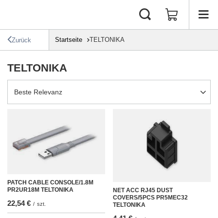
Startseite
TELTONIKA
Zurück
TELTONIKA
Sortierung ändern
Beste Relevanz
PATCH CABLE CONSOLE/1.8M
PR2UR18M TELTONIKA
NET ACC RJ45 DUST
COVERS/5PCS PR5MEC32
22,54 €
/
szt.
TELTONIKA