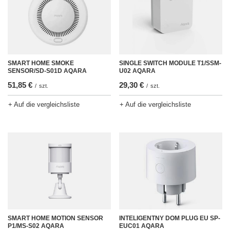
SMART HOME SMOKE
SINGLE SWITCH MODULE T1/SSM-
SENSOR/SD-S01D AQARA
U02 AQARA
51,85 €
29,30 €
/
szt.
/
szt.
+ Auf die vergleichsliste
+ Auf die vergleichsliste
SMART HOME MOTION SENSOR
INTELIGENTNY DOM PLUG EU SP-
P1/MS-S02 AQARA
EUC01 AQARA