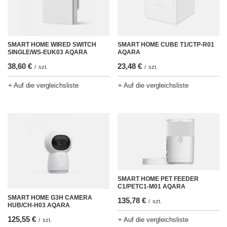
SMART HOME WIRED SWITCH
SMART HOME CUBE T1/CTP-R01
SINGLE/WS-EUK03 AQARA
AQARA
38,60 €
23,48 €
/
szt.
/
szt.
+ Auf die vergleichsliste
+ Auf die vergleichsliste
SMART HOME PET FEEDER
C1/PETC1-M01 AQARA
SMART HOME G3H CAMERA
135,78 €
/
szt.
HUB/CH-H03 AQARA
125,55 €
+ Auf die vergleichsliste
/
szt.