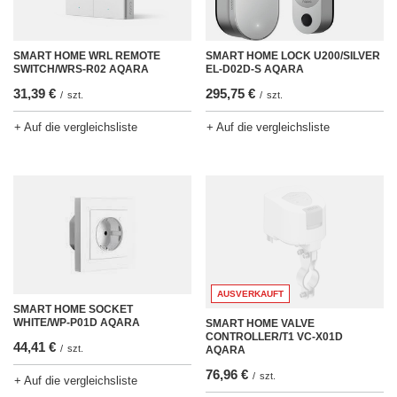
SMART HOME LOCK U200/SILVER
SMART HOME WRL REMOTE
EL-D02D-S AQARA
SWITCH/WRS-R02 AQARA
295,75 €
31,39 €
/
szt.
/
szt.
+ Auf die vergleichsliste
+ Auf die vergleichsliste
AUSVERKAUFT
SMART HOME SOCKET
WHITE/WP-P01D AQARA
SMART HOME VALVE
CONTROLLER/T1 VC-X01D
44,41 €
/
szt.
AQARA
76,96 €
/
szt.
+ Auf die vergleichsliste