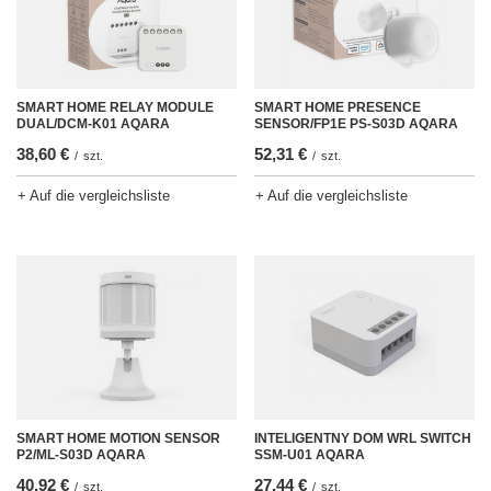
SMART HOME RELAY MODULE
SMART HOME PRESENCE
DUAL/DCM-K01 AQARA
SENSOR/FP1E PS-S03D AQARA
38,60 €
52,31 €
/
szt.
/
szt.
+ Auf die vergleichsliste
+ Auf die vergleichsliste
INTELIGENTNY DOM WRL SWITCH
SMART HOME MOTION SENSOR
SSM-U01 AQARA
P2/ML-S03D AQARA
27,44 €
40,92 €
/
szt.
/
szt.