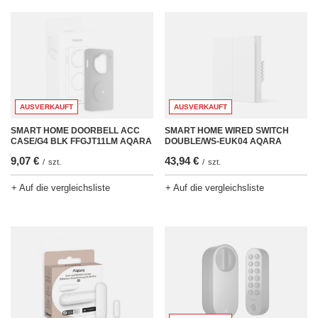
AUSVERKAUFT
AUSVERKAUFT
SMART HOME DOORBELL ACC
SMART HOME WIRED SWITCH
CASE/G4 BLK FFGJT11LM AQARA
DOUBLE/WS-EUK04 AQARA
9,07 €
43,94 €
/
szt.
/
szt.
+ Auf die vergleichsliste
+ Auf die vergleichsliste