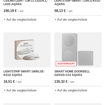
LIGHTSTRIP SMART T1/RLS-K01D
CEILING LIGHT T1M CL-L02D/CL-
AQARA
L02D AQARA
58,13 €
190,19 €
/
szt.
/
szt.
+ Auf die vergleichsliste
+ Auf die vergleichsliste
AUSVERKAUFT
SMART HOME DOORBELL
LIGHTSTRIP SMART 1M/RLSE-
G4/SVD-C03 AQARA
K01D AQARA
135,32 €
16,51 €
/
szt.
/
szt.
+ Auf die vergleichsliste
+ Auf die vergleichsliste