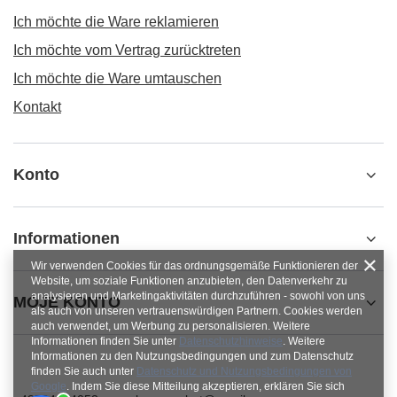
Ich möchte die Ware reklamieren
Ich möchte vom Vertrag zurücktreten
Ich möchte die Ware umtauschen
Kontakt
Konto
Informationen
Wir verwenden Cookies für das ordnungsgemäße Funktionieren der
Website, um soziale Funktionen anzubieten, den Datenverkehr zu
analysieren und Marketingaktivitäten durchzuführen - sowohl von uns
MOJE KONTO
als auch von unseren vertrauenswürdigen Partnern. Cookies werden
auch verwendet, um Werbung zu personalisieren. Weitere
Informationen finden Sie unter
Datenschutzhinweise
. Weitere
Informationen zu den Nutzungsbedingungen und zum Datenschutz
finden Sie auch unter
Datenschutz und Nutzungsbedingungen von
Google
. Indem Sie diese Mitteilung akzeptieren, erklären Sie sich