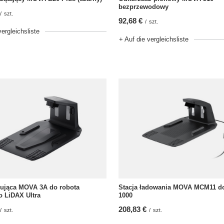
bezprzewodowy
/
szt.
92,68 €
/
szt.
vergleichsliste
+ Auf die vergleichsliste
dująca MOVA 3A do robota
Stacja ładowania MOVA MCM11 do
 LiDAX Ultra
1000
208,83 €
/
szt.
/
szt.