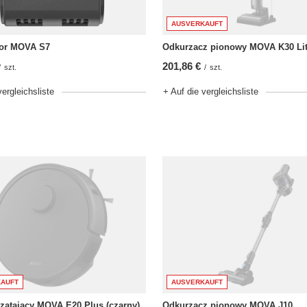
AUSVERKAUFT
or MOVA S7
Odkurzacz pionowy MOVA K30 Li
201,86 €
/
szt.
/
szt.
vergleichsliste
+ Auf die vergleichsliste
AUFT
AUSVERKAUFT
zątający MOVA E20 Plus (czarny)
Odkurzacz pionowy MOVA J10