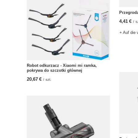
Przegroda
4,41 €
/
s
+ Auf die 
Robot odkurzacz - Xiaomi mi ramka,
pokrywa do szczotki głównej
20,67 €
/
szt.