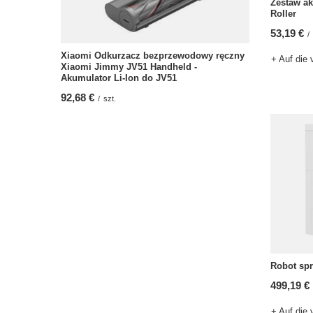
Zestaw a
Roller
53,19 €
/
Xiaomi Odkurzacz bezprzewodowy ręczny
+ Auf die 
Xiaomi Jimmy JV51 Handheld -
Akumulator Li-Ion do JV51
92,68 €
/
szt.
Robot spr
499,19 €
+ Auf die 