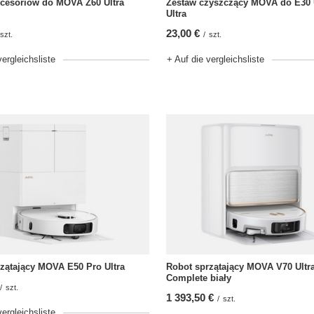
kcesoriów do MOVA Z60 Ultra
Zestaw czyszczący MOVA do E30 
Ultra
23,00 €
szt.
/
szt.
vergleichsliste
+ Auf die vergleichsliste
zątający MOVA E50 Pro Ultra
Robot sprzątający MOVA V70 Ultr
Complete biały
/
szt.
1 393,50 €
/
szt.
vergleichsliste