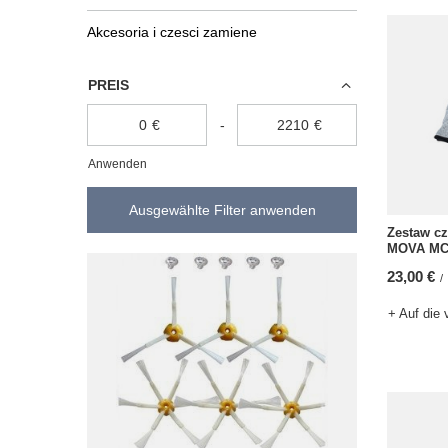
Akcesoria i czesci zamiene
PREIS
€
-
€
Anwenden
Ausgewählte Filter anwenden
Zestaw c
MOVA M
23,00 €
/
+ Auf die 