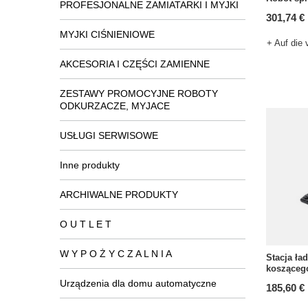
PROFESJONALNE ZAMIATARKI I MYJKI
301,74 €
MYJKI CIŚNIENIOWE
+ Auf die 
AKCESORIA I CZĘŚCI ZAMIENNE
ZESTAWY PROMOCYJNE ROBOTY
ODKURZACZE, MYJACE
USŁUGI SERWISOWE
Inne produkty
ARCHIWALNE PRODUKTY
O U T L E T
W Y P O Ż Y C Z A L N I A
Stacja ła
koszącego
Urządzenia dla domu automatyczne
185,60 €