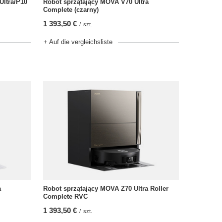
Ultra/P10
Robot sprzątający MOVA V70 Ultra
Complete (czarny)
1 393,50 €
/
szt.
+ Auf die vergleichsliste
a
Robot sprzątający MOVA Z70 Ultra Roller
Complete RVC
1 393,50 €
/
szt.