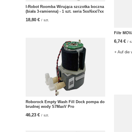
I-Robot Roomba Wirująca szczotka boczna
(biała 3-ramienna) - 1 szt. seria 5xx/6xx/7xx
18,80 €
/
szt.
Filtr MOV
6,74 €
/
s
+ Auf die 
Roborock Empty Wash Fill Dock pompa do
brudnej wody S7MaxV Pro
46,23 €
/
szt.