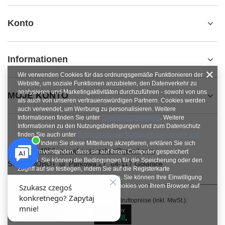
Konto
Informationen
Wir verwenden Cookies für das ordnungsgemäße Funktionieren der
Website, um soziale Funktionen anzubieten, den Datenverkehr zu
analysieren und Marketingaktivitäten durchzuführen - sowohl von uns
MOJE KONTO
als auch von unseren vertrauenswürdigen Partnern. Cookies werden
auch verwendet, um Werbung zu personalisieren. Weitere
Informationen finden Sie unter
Datenschutzhinweise
. Weitere
Informationen zu den Nutzungsbedingungen und zum Datenschutz
finden Sie auch unter
Datenschutz und Nutzungsbedingungen von
Google
. Indem Sie diese Mitteilung akzeptieren, erklären Sie sich
+48784454053
pawel.superrobot@gmail.com
damit einverstanden, dass sie auf Ihrem Computer gespeichert
werden. Sie können die Bedingungen für die Speicherung oder den
SUPERROBOT
,
ul. Parkowa 27
,
64-117
Gołanice
Zugriff auf sie festlegen, indem Sie auf die Registerkarte
„Zustimmungen konfigurieren“ klicken. Sie können Ihre Einwilligung
jederzeit widerrufen, indem Sie die Cookies von Ihrem Browser auf
dem jeweiligen Endgerät löschen.
Im Shop präsentieren wir die Bruttopreise (inkl. MwSt.).
Schließen