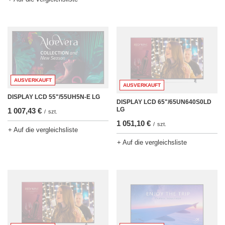
AUSVERKAUFT
AUSVERKAUFT
DISPLAY LCD 55"/55UH5N-E LG
DISPLAY LCD 65"/65UN640S0LD
LG
1 007,43 €
/
szt.
1 051,10 €
/
szt.
+ Auf die vergleichsliste
+ Auf die vergleichsliste