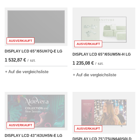
AUSVERKAUFT
AUSVERKAUFT
DISPLAY LCD 65"/65UH7Q-E LG
DISPLAY LCD 65"/65UM5N-H LG
1 532,87 €
/
szt.
1 235,08 €
/
szt.
+ Auf die vergleichsliste
+ Auf die vergleichsliste
AUSVERKAUFT
AUSVERKAUFT
DISPLAY LCD 43"/43UH5N-E LG
DISPLAY LCD 75"/75UN640S0LD