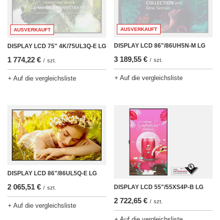
AUSVERKAUFT
AUSVERKAUFT
DISPLAY LCD 86"/86UH5N-M LG
DISPLAY LCD 75" 4K/75UL3Q-E LG
3 189,55 €
1 774,22 €
/
szt.
/
szt.
+ Auf die vergleichsliste
+ Auf die vergleichsliste
DISPLAY LCD 86"/86UL5Q-E LG
2 065,51 €
DISPLAY LCD 55"/55XS4P-B LG
/
szt.
2 722,65 €
/
szt.
+ Auf die vergleichsliste
+ Auf die vergleichsliste