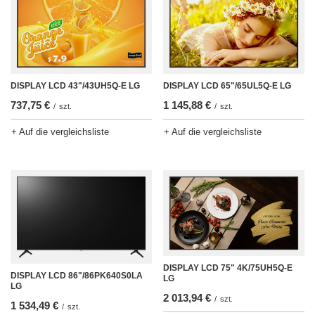
DISPLAY LCD 65"/65UL5Q-E LG
DISPLAY LCD 43"/43UH5Q-E LG
1 145,88 €
737,75 €
/
szt.
/
szt.
+ Auf die vergleichsliste
+ Auf die vergleichsliste
DISPLAY LCD 75" 4K/75UH5Q-E
DISPLAY LCD 86"/86PK640S0LA
LG
LG
2 013,94 €
/
szt.
1 534,49 €
/
szt.