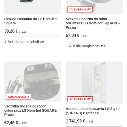
AUSVERKAUFT
Szczotka boczna do robot
Uchwyt nakładka do LG Hom-Bot
odkurzacz LG Hom-bot SQUARE -
Square
Prawa
39,26 €
/
szt.
57,84 €
/
szt.
+ Auf die vergleichsliste
+ Auf die vergleichsliste
AUSVERKAUFT
AUSVERKAUFT
Szczotka boczna do robot
Automat do prasowania LG Styler
odkurzacz LG Hom-bot SQUARE -
(S3RERB) Espresso
Prawa
1 741,93 €
/
szt.
62,49 €
/
szt.