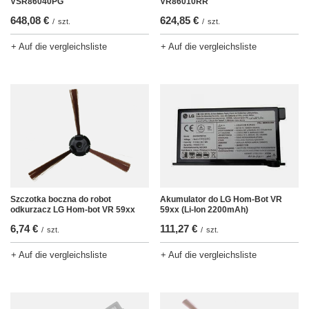
VSR86040PG
VR86010RR
648,08 €
624,85 €
/
szt.
/
szt.
+ Auf die vergleichsliste
+ Auf die vergleichsliste
Szczotka boczna do robot
Akumulator do LG Hom-Bot VR
odkurzacz LG Hom-bot VR 59xx
59xx (Li-Ion 2200mAh)
6,74 €
111,27 €
/
szt.
/
szt.
+ Auf die vergleichsliste
+ Auf die vergleichsliste