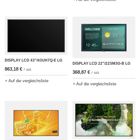
DISPLAY LCD 43"/43UH7Q-E LG
DISPLAY LCD 22"/22SM3G-B LG
863,18 €
/
szt.
368,87 €
/
szt.
+ Auf die vergleichsliste
+ Auf die vergleichsliste