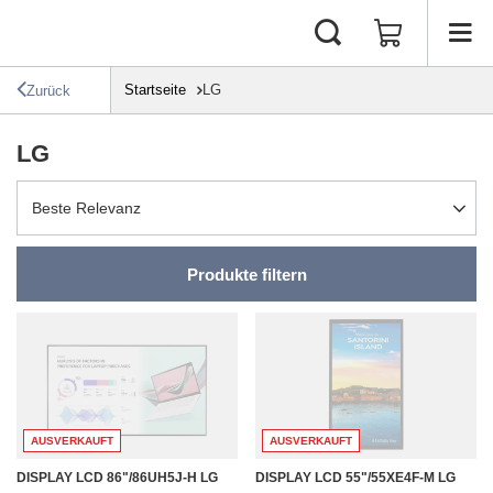
Startseite
LG
Zurück
LG
Sortierung ändern
Beste Relevanz
Produkte filtern
AUSVERKAUFT
AUSVERKAUFT
DISPLAY LCD 86"/86UH5J-H LG
DISPLAY LCD 55"/55XE4F-M LG