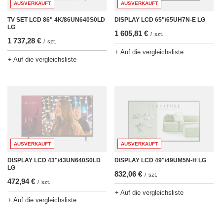
AUSVERKAUFT
AUSVERKAUFT
TV SET LCD 86" 4K/86UN640S0LD
DISPLAY LCD 65"/65UH7N-E LG
LG
1 605,81 €
/
szt.
1 737,28 €
/
szt.
+ Auf die vergleichsliste
+ Auf die vergleichsliste
AUSVERKAUFT
AUSVERKAUFT
DISPLAY LCD 43"/43UN640S0LD
DISPLAY LCD 49"/49UM5N-H LG
LG
832,06 €
/
szt.
472,94 €
/
szt.
+ Auf die vergleichsliste
+ Auf die vergleichsliste