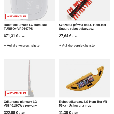
AUSVERKAUFT
Robot odkurzacz LG Hom-Bot
Szczotka główna do LG Hom-Bot
TURBO+ VR9647PS
Square robot odkurzacz
671,31 €
27,64 €
/
szt.
/
szt.
+ Auf die vergleichsliste
+ Auf die vergleichsliste
AUSVERKAUFT
Odkurzacz pionowy LG
Robot odkurzacz LG Hom-Bot VR
VS8401SCW czerwony
59xx - Uchwyt na mop
322,88 €
11,38 €
/
szt.
/
szt.